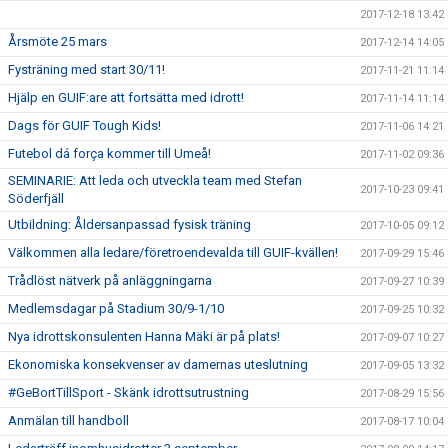
2017-12-18 13:42
Årsmöte 25 mars
2017-12-14 14:05
Fysträning med start 30/11!
2017-11-21 11:14
Hjälp en GUIF:are att fortsätta med idrott!
2017-11-14 11:14
Dags för GUIF Tough Kids!
2017-11-06 14:21
Futebol dá força kommer till Umeå!
2017-11-02 09:36
SEMINARIE: Att leda och utveckla team med Stefan
2017-10-23 09:41
Söderfjäll
Utbildning: Åldersanpassad fysisk träning
2017-10-05 09:12
Välkommen alla ledare/företroendevalda till GUIF-kvällen!
2017-09-29 15:46
Trådlöst nätverk på anläggningarna
2017-09-27 10:39
Medlemsdagar på Stadium 30/9-1/10
2017-09-25 10:32
Nya idrottskonsulenten Hanna Mäki är på plats!
2017-09-07 10:27
Ekonomiska konsekvenser av damernas uteslutning
2017-09-05 13:32
#GeBortTillSport - Skänk idrottsutrustning
2017-08-29 15:56
Anmälan till handboll
2017-08-17 10:04