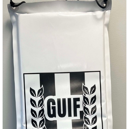
DOKUMENT
AVGIFTER
FRITIDSKORTET
MATERIALINKÖP
TOLK
NATTVANDRING