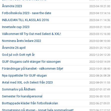
Årsmöte 2023
2023-04-18 21:00
Fotbollsskola 2023 - save the date
2023-04-13 14:16
INBJUDAN TILL KLASSLAG 2016
2023-04-11 14:36
Innertavle cup 2023
2023-03-21 10:43
Välkommen till Try-Out med Select & XXL!
2023-03-15 16:00
Nominera årets ledare 2022
2023-02-08 10:00
Årsmöte 26 april
2023-01-25 19:22
God jul och Gott nytt år
2022-12-24 12:20
GUIF-Stugans café stänger för säsongen
2022-10-03 14:09
Förändringar på kansliet - välkommen Silje!
2022-10-01 08:40
Nya öppettider för GUIF-stugan
2022-08-26 08:28
Avtal med XXL och Select från 2023
2022-08-09 11:55
Sommarlov på Ålidhem
2022-07-01 07:49
Semester för kanslipersonal
2022-06-30 10:01
Borttappade kläder från fotbollsskolan
2022-06-27 09:01
Storsatsning på stugan - öppet hela sommarlovet!
2022-06-17 12:52