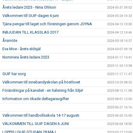
Årets ledare 2023 - Nina Ohlson
2024-05-31 09:02
Välkommen till GUIF-dagen 6 juni
2024-05-24 10:33
Tjäna pengar till laget och föreningen genom JOYNA
2024-04-15 10:00
INBJUDAN TILL KLASSLAG 2017
2024-04-12 14:46
Årsmöte
2024-03-18 14:37
Eva Moe - årets eldsjäl
2024-03-07 09:18
Nominera årets ledare 2023
2024-01-17 14:41
2023-11-24 13:58
GUIF har sorg
2023-11-17 11:47
Välkommen till innebandyskolan på höstlovet
2023-10-23 08:55
Förändringar på kansliet - en hälsning från Silje!
2023-08-15 11:08
Information om ökade deltagaravgifter
2023-08-01 12:00
2023-06-21 16:16
Välkommen till handbollsskola 14-17 augusti
2023-06-20 16:00
VÄLKOMMEN TILL GUIF DAGEN 6 JUNI
2023-06-04 18:00
LOPPIS I GUIF-STUGAN 28 MAJ
2023-05-17 13:00