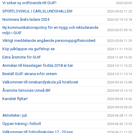
Vi söker ny ordförande till GUIF!
2025-03-03
SPORTLOVSKUL I CARLSLUNDSHALLEN!
2025-03-02 11:22
Nominera årets ledare 2024
2025-02-19 10:18
Ny kommunikationspolicy för en trygg och inkluderande
2025-02-07 09:16
miljö i GUIF
Viktigt meddelande angående personuppgiftsincident
2025-02-06 11:29
Köp julklappar via guifshop.se
2024-11-11 10:52
Extra årsmöte för GUIF
2024-11-04 15:50
Anmälan till klasslagen födda 2018 är här
2024-10-11 15:22
Beställ GUIF-skrana inför vintern
2024-10-11 13:14
Välkommen till innebandyskola på höstlovet
2024-09-24 15:08
Årsmöte Gimonäs Umeå IBF
2024-09-10 15:14
Kansliet flyttar!
2024-09-04 14:56
2024-09-03 09:03
Aktiviteter i juli
2024-06-28 11:19
Öppen träning i fotboll
2024-06-26 13:53
Välkommen till fotbollsskolan 17 - 20 juni
2024-06-11 11:55