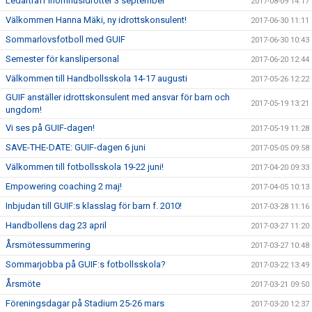
Ledarträff inomhusidrotter 3 september
2017-08-09 14:17
Välkommen Hanna Mäki, ny idrottskonsulent!
2017-06-30 11:11
Sommarlovsfotboll med GUIF
2017-06-30 10:43
Semester för kanslipersonal
2017-06-20 12:44
Välkommen till Handbollsskola 14-17 augusti
2017-05-26 12:22
GUIF anställer idrottskonsulent med ansvar för barn och
2017-05-19 13:21
ungdom!
Vi ses på GUIF-dagen!
2017-05-19 11:28
SAVE-THE-DATE: GUIF-dagen 6 juni
2017-05-05 09:58
Välkommen till fotbollsskola 19-22 juni!
2017-04-20 09:33
Empowering coaching 2 maj!
2017-04-05 10:13
Inbjudan till GUIF:s klasslag för barn f. 2010!
2017-03-28 11:16
Handbollens dag 23 april
2017-03-27 11:20
Årsmötessummering
2017-03-27 10:48
Sommarjobba på GUIF:s fotbollsskola?
2017-03-22 13:49
Årsmöte
2017-03-21 09:50
Föreningsdagar på Stadium 25-26 mars
2017-03-20 12:37