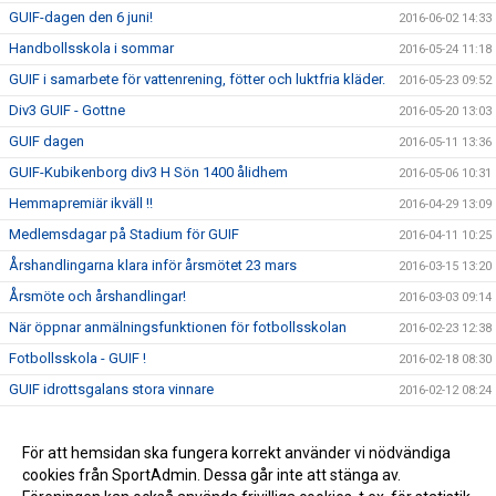
GUIF-dagen den 6 juni!
2016-06-02 14:33
Handbollsskola i sommar
2016-05-24 11:18
GUIF i samarbete för vattenrening, fötter och luktfria kläder.
2016-05-23 09:52
Div3 GUIF - Gottne
2016-05-20 13:03
GUIF dagen
2016-05-11 13:36
GUIF-Kubikenborg div3 H Sön 1400 ålidhem
2016-05-06 10:31
Hemmapremiär ikväll !!
2016-04-29 13:09
Medlemsdagar på Stadium för GUIF
2016-04-11 10:25
Årshandlingarna klara inför årsmötet 23 mars
2016-03-15 13:20
Årsmöte och årshandlingar!
2016-03-03 09:14
När öppnar anmälningsfunktionen för fotbollsskolan
2016-02-23 12:38
Fotbollsskola - GUIF !
2016-02-18 08:30
GUIF idrottsgalans stora vinnare
2016-02-12 08:24
Upptaktsmöten för fotbollssäsongen 2016
2016-02-03 08:38
Övergång från klasslag till kommunserielag
För att hemsidan ska fungera korrekt använder vi nödvändiga
2016-02-03 08:33
cookies från SportAdmin. Dessa går inte att stänga av.
Klasslagsturnering i innebandy
2016-02-03 08:31