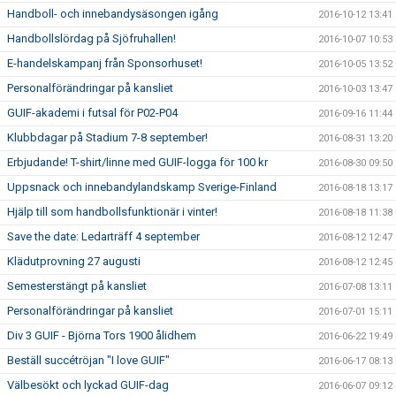
Handboll- och innebandysäsongen igång
2016-10-12 13:41
Handbollslördag på Sjöfruhallen!
2016-10-07 10:53
E-handelskampanj från Sponsorhuset!
2016-10-05 13:52
Personalförändringar på kansliet
2016-10-03 13:47
GUIF-akademi i futsal för P02-P04
2016-09-16 11:44
Klubbdagar på Stadium 7-8 september!
2016-08-31 13:20
Erbjudande! T-shirt/linne med GUIF-logga för 100 kr
2016-08-30 09:50
Uppsnack och innebandylandskamp Sverige-Finland
2016-08-18 13:17
Hjälp till som handbollsfunktionär i vinter!
2016-08-18 11:38
Save the date: Ledarträff 4 september
2016-08-12 12:47
Klädutprovning 27 augusti
2016-08-12 12:45
Semesterstängt på kansliet
2016-07-08 13:11
Personalförändringar på kansliet
2016-07-01 15:11
Div 3 GUIF - Björna Tors 1900 ålidhem
2016-06-22 19:49
Beställ succétröjan "I love GUIF"
2016-06-17 08:13
Välbesökt och lyckad GUIF-dag
2016-06-07 09:12