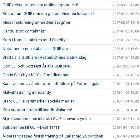
GUIF deltar i intressant utbildningsprojekt!
2017-03-10 11:49
Rösta fram GUIF:s vision genom Visionsslutspelet!
2017-02-24 10:22
Miss i fakturering av medlemsavgifter
2017-02-07 13:15
Har du stort kontaktnät?
2017-01-26 13:00
Kom i form till påsken med Cirkelfys
2017-01-24 09:25
Nöjd-medlemsenkät till alla GUIF:are
2017-01-13 13:54
Stötta alla GUIF:are i Västerbottens distriktslag!
2017-01-04 13:22
God Jul och Gott Nytt År alla GUIF:are!
2016-12-23 09:18
Gratis Cirkelfys för GUIF-medlemmar!
2016-11-24 13:16
Karin vinnare av årets fotbollsförälder på Fotbollsgalan!
2016-11-21 11:20
Målvaktsträning innebandy
2016-11-03 16:24
Stärk GUIF:s varumärke i sociala medier!
2016-11-01 13:42
Köp supportertröja till handbollslagen!
2016-11-01 10:41
Styrelserummet- en inblick i GUIF:s huvudstyrelse
2016-10-18 11:13
Välkommen till GUIF-kväll 11/11!
2016-10-14 10:13
Åldersanpassad fysisk träning på Carlshöjd 25 oktober!
2016-10-12 14:58