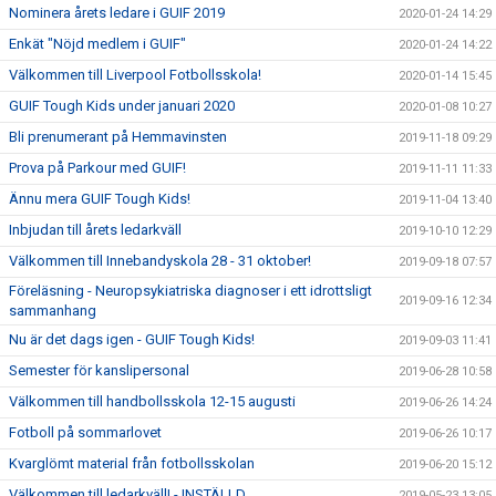
Nominera årets ledare i GUIF 2019
2020-01-24 14:29
Enkät "Nöjd medlem i GUIF"
2020-01-24 14:22
Välkommen till Liverpool Fotbollsskola!
2020-01-14 15:45
GUIF Tough Kids under januari 2020
2020-01-08 10:27
Bli prenumerant på Hemmavinsten
2019-11-18 09:29
Prova på Parkour med GUIF!
2019-11-11 11:33
Ännu mera GUIF Tough Kids!
2019-11-04 13:40
Inbjudan till årets ledarkväll
2019-10-10 12:29
Välkommen till Innebandyskola 28 - 31 oktober!
2019-09-18 07:57
Föreläsning - Neuropsykiatriska diagnoser i ett idrottsligt
2019-09-16 12:34
sammanhang
Nu är det dags igen - GUIF Tough Kids!
2019-09-03 11:41
Semester för kanslipersonal
2019-06-28 10:58
Välkommen till handbollsskola 12-15 augusti
2019-06-26 14:24
Fotboll på sommarlovet
2019-06-26 10:17
Kvarglömt material från fotbollsskolan
2019-06-20 15:12
Välkommen till ledarkväll! - INSTÄLLD
2019-05-23 13:05