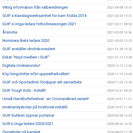
Viktig information från valberedningen
2021-04-08 10:16
GUIF:s klasslagsverksamhet för barn födda 2014
2021-03-24 10:31
GUIF:s Unga ledare fotbollssäsongen 2021
2021-03-17 08:50
Årsmöte
2021-03-09 14:56
Nominera årets ledare 2020
2021-02-03 12:53
GUIF anställer idrottskonsulent
2021-01-28 10:26
Enkät "Nöjd medlem i GUIF"
2021-01-13 10:58
Digitala rörelserundor!
2020-12-10 12:56
Köp bingolotter inför uppesittarkvällen!
2020-11-19 14:40
GUIF och Sportadmin fördjupar sitt samarbete
2020-11-03 15:20
GUIF Tough Kids - Inställt!
2020-10-21 09:34
Umeå Handbollsfestival - en Coronasäkrad variant!
2020-10-07 11:51
Innebandyskolan på höstlovet inställd
2020-10-07 11:48
GUIF-butiken öppnar portarna!
2020-09-28 14:42
GUIFs Unga ledare 2020/2021
2020-08-26 14:25
Öppettider på kansliet
2020-08-03 12:28