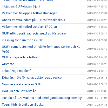
Inbjudan: GUIF-dagen 6 juni
2019-05-17 15:30
Välkommen till öppna fotbollsträningar!
2019-05-10 15:54
Ansök att vara ledare på GUIF:s fotbollsskola
2019-04-23 10:29
Välkommen till fotbollsskolan 17-20 juni!
2019-04-16 15:39
GUIF inför begränsat registerutdrag för ledare
2019-04-08 09:14
Klasslag för barn födda 2012
2019-03-14 09:32
GUIF i samarbete med Umeå Performance Center och XL-
2019-03-05 13:42
bygg
GUIF:s unga ledare fotboll
2019-02-28 14:36
Årsmöte
2019-02-07 10:20
Enkät "Nöjd medlem"
2019-01-24 15:43
Extra årsmöte för val av auktoriserad revisor
2019-01-24 15:11
Nominera årets ledare i GUIF
2019-01-23 09:24
God Jul och Gott Nytt År
2018-12-20 15:05
Handla på ICA-Maxi, nu med smidigare bonusregistrering!
2018-11-21 11:04
Tough Kids är äntligen tillbaka!
2018-10-23 14:31