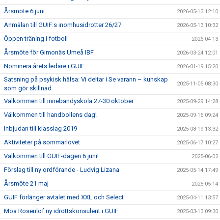
Årsmöte 6 juni
2026-05-13 12:10
Anmälan till GUIF:s inomhusidrotter 26/27
2026-05-13 10:32
Öppen träning i fotboll
2026-04-13
Årsmöte för Gimonäs Umeå IBF
2026-03-24 12:01
Nominera årets ledare i GUIF
2026-01-19 15:20
Satsning på psykisk hälsa: Vi deltar i Se varann – kunskap
2025-11-05 08:30
som gör skillnad
Välkommen till innebandyskola 27-30 oktober
2025-09-29 14:28
Välkommen till handbollens dag!
2025-09-16 09:24
Inbjudan till klasslag 2019
2025-08-19 13:32
Aktiviteter på sommarlovet
2025-06-17 10:27
Välkommen till GUIF-dagen 6 juni!
2025-06-02
Förslag till ny ordförande - Ludvig Lizana
2025-05-14 17:49
Årsmöte 21 maj
2025-05-14
GUIF förlänger avtalet med XXL och Select
2025-04-11 13:57
Moa Rosenlöf ny idrottskonsulent i GUIF
2025-03-13 09:30