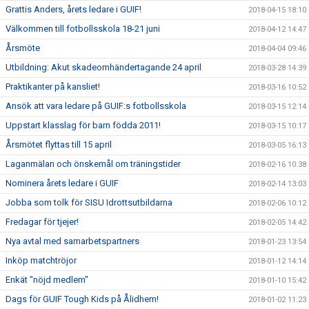
Grattis Anders, årets ledare i GUIF!
2018-04-15 18:10
Välkommen till fotbollsskola 18-21 juni
2018-04-12 14:47
Årsmöte
2018-04-04 09:46
Utbildning: Akut skadeomhändertagande 24 april
2018-03-28 14:39
Praktikanter på kansliet!
2018-03-16 10:52
Ansök att vara ledare på GUIF:s fotbollsskola
2018-03-15 12:14
Uppstart klasslag för barn födda 2011!
2018-03-15 10:17
Årsmötet flyttas till 15 april
2018-03-05 16:13
Laganmälan och önskemål om träningstider
2018-02-16 10:38
Nominera årets ledare i GUIF
2018-02-14 13:03
Jobba som tolk för SISU Idrottsutbildarna
2018-02-06 10:12
Fredagar för tjejer!
2018-02-05 14:42
Nya avtal med samarbetspartners
2018-01-23 13:54
Inköp matchtröjor
2018-01-12 14:14
Enkät "nöjd medlem"
2018-01-10 15:42
Dags för GUIF Tough Kids på Ålidhem!
2018-01-02 11:23