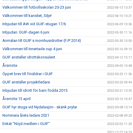
Välkommen till fotbollsskolan 20-23 juni
2022-06-13 13:37
Välkommen till kansliet, Silje!
2022-06-10 10:21
Inbjudan till AW vid GUIF-stugan 17/6
2022-06-09 10:36
Inbjudan: GUIF-dagen 6 juni
2022-05-30 11:16
Anmälan till GUIF:s inomhusidrotter (F/P 2014)
2022-05-30 10:00
Välkommen till Innertavle cup 4 juni
2022-05-16 09:10
GUIF anställer idrottskonsulent
2022-04-12 15:17
Årsmöte
2022-04-05 10:48
Öppet brev till föräldrar i GUIF
2022-03-25 11:36
GUIF anställer projektledare
2022-03-25 09:44
Inbjudan till idrott för barn födda 2015
2022-03-21 13:35
Årsmöte 13 april
2022-03-10 10:47
GUIF hyr stuga vid Nydalasjön - skänk prylar
2022-03-08 13:14
Nominera årets ledare 2021
2022-02-08 09:25
Enkät "Nöjd medlem i GUIF"
2022-02-02 11:20
2021-12-22 14:29