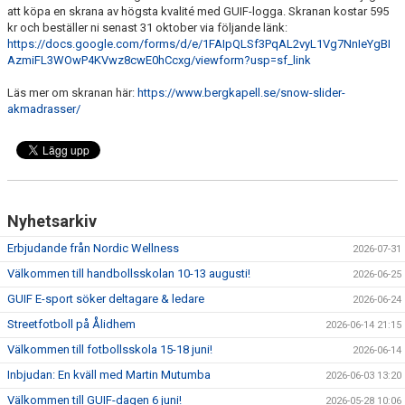
att köpa en skrana av högsta kvalité med GUIF-logga. Skranan kostar 595
kr och beställer ni senast 31 oktober via följande länk:
https://docs.google.com/forms/d/e/1FAIpQLSf3PqAL2vyL1Vg7NnIeYgBI
AzmiFL3WOwP4KVwz8cwE0hCcxg/viewform?usp=sf_link
Läs mer om skranan här:
https://www.bergkapell.se/snow-slider-
akmadrasser/
Nyhetsarkiv
Erbjudande från Nordic Wellness
2026-07-31
Välkommen till handbollsskolan 10-13 augusti!
2026-06-25
GUIF E-sport söker deltagare & ledare
2026-06-24
Streetfotboll på Ålidhem
2026-06-14 21:15
Välkommen till fotbollsskola 15-18 juni!
2026-06-14
Inbjudan: En kväll med Martin Mutumba
2026-06-03 13:20
Välkommen till GUIF-dagen 6 juni!
2026-05-28 10:06