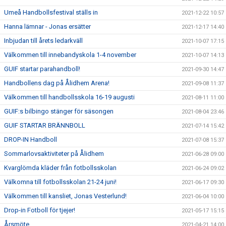
Umeå Handbollsfestival ställs in
2021-12-22 10:57
Hanna lämnar - Jonas ersätter
2021-12-17 14:40
Inbjudan till årets ledarkväll
2021-10-07 17:15
Välkommen till innebandyskola 1-4 november
2021-10-07 14:13
GUIF startar parahandboll!
2021-09-30 14:47
Handbollens dag på Ålidhem Arena!
2021-09-08 11:37
Välkommen till handbollsskola 16-19 augusti
2021-08-11 11:00
GUIF:s bilbingo stänger för säsongen
2021-08-04 23:46
GUIF STARTAR BRÄNNBOLL
2021-07-14 15:42
DROP-IN Handboll
2021-07-08 15:37
Sommarlovsaktiviteter på Ålidhem
2021-06-28 09:00
Kvarglömda kläder från fotbollsskolan
2021-06-24 09:02
Välkomna till fotbollsskolan 21-24 juni!
2021-06-17 09:30
Välkommen till kansliet, Jonas Vesterlund!
2021-06-04 10:00
Drop-in Fotboll för tjejer!
2021-05-17 15:15
Årsmöte
2021-04-21 14:00