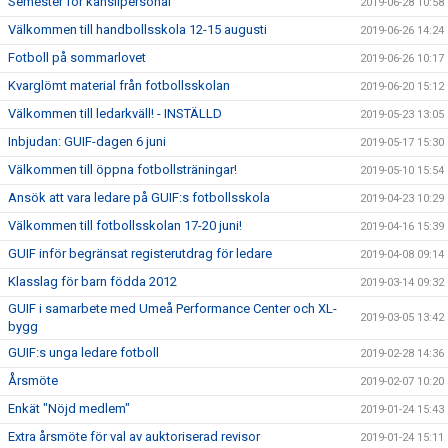
Semester för kanslipersonal
2019-06-28 10:58
Välkommen till handbollsskola 12-15 augusti
2019-06-26 14:24
Fotboll på sommarlovet
2019-06-26 10:17
Kvarglömt material från fotbollsskolan
2019-06-20 15:12
Välkommen till ledarkväll! - INSTÄLLD
2019-05-23 13:05
Inbjudan: GUIF-dagen 6 juni
2019-05-17 15:30
Välkommen till öppna fotbollsträningar!
2019-05-10 15:54
Ansök att vara ledare på GUIF:s fotbollsskola
2019-04-23 10:29
Välkommen till fotbollsskolan 17-20 juni!
2019-04-16 15:39
GUIF inför begränsat registerutdrag för ledare
2019-04-08 09:14
Klasslag för barn födda 2012
2019-03-14 09:32
GUIF i samarbete med Umeå Performance Center och XL-
2019-03-05 13:42
bygg
GUIF:s unga ledare fotboll
2019-02-28 14:36
Årsmöte
2019-02-07 10:20
Enkät "Nöjd medlem"
2019-01-24 15:43
Extra årsmöte för val av auktoriserad revisor
2019-01-24 15:11