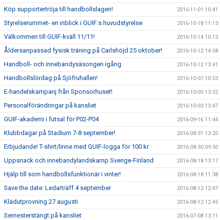
Köp supportertröja till handbollslagen!
2016-11-01 10:41
Styrelserummet- en inblick i GUIF:s huvudstyrelse
2016-10-18 11:13
Välkommen till GUIF-kväll 11/11!
2016-10-14 10:13
Åldersanpassad fysisk träning på Carlshöjd 25 oktober!
2016-10-12 14:58
Handboll- och innebandysäsongen igång
2016-10-12 13:41
Handbollslördag på Sjöfruhallen!
2016-10-07 10:53
E-handelskampanj från Sponsorhuset!
2016-10-05 13:52
Personalförändringar på kansliet
2016-10-03 13:47
GUIF-akademi i futsal för P02-P04
2016-09-16 11:44
Klubbdagar på Stadium 7-8 september!
2016-08-31 13:20
Erbjudande! T-shirt/linne med GUIF-logga för 100 kr
2016-08-30 09:50
Uppsnack och innebandylandskamp Sverige-Finland
2016-08-18 13:17
Hjälp till som handbollsfunktionär i vinter!
2016-08-18 11:38
Save the date: Ledarträff 4 september
2016-08-12 12:47
Klädutprovning 27 augusti
2016-08-12 12:45
Semesterstängt på kansliet
2016-07-08 13:11