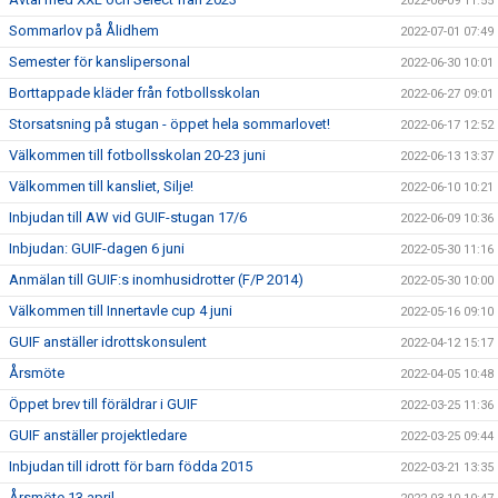
2022-08-09 11:55
Sommarlov på Ålidhem
2022-07-01 07:49
Semester för kanslipersonal
2022-06-30 10:01
Borttappade kläder från fotbollsskolan
2022-06-27 09:01
Storsatsning på stugan - öppet hela sommarlovet!
2022-06-17 12:52
Välkommen till fotbollsskolan 20-23 juni
2022-06-13 13:37
Välkommen till kansliet, Silje!
2022-06-10 10:21
Inbjudan till AW vid GUIF-stugan 17/6
2022-06-09 10:36
Inbjudan: GUIF-dagen 6 juni
2022-05-30 11:16
Anmälan till GUIF:s inomhusidrotter (F/P 2014)
2022-05-30 10:00
Välkommen till Innertavle cup 4 juni
2022-05-16 09:10
GUIF anställer idrottskonsulent
2022-04-12 15:17
Årsmöte
2022-04-05 10:48
Öppet brev till föräldrar i GUIF
2022-03-25 11:36
GUIF anställer projektledare
2022-03-25 09:44
Inbjudan till idrott för barn födda 2015
2022-03-21 13:35
Årsmöte 13 april