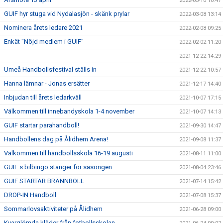
2022-03-10 10:47
GUIF hyr stuga vid Nydalasjön - skänk prylar
2022-03-08 13:14
Nominera årets ledare 2021
2022-02-08 09:25
Enkät "Nöjd medlem i GUIF"
2022-02-02 11:20
2021-12-22 14:29
Umeå Handbollsfestival ställs in
2021-12-22 10:57
Hanna lämnar - Jonas ersätter
2021-12-17 14:40
Inbjudan till årets ledarkväll
2021-10-07 17:15
Välkommen till innebandyskola 1-4 november
2021-10-07 14:13
GUIF startar parahandboll!
2021-09-30 14:47
Handbollens dag på Ålidhem Arena!
2021-09-08 11:37
Välkommen till handbollsskola 16-19 augusti
2021-08-11 11:00
GUIF:s bilbingo stänger för säsongen
2021-08-04 23:46
GUIF STARTAR BRÄNNBOLL
2021-07-14 15:42
DROP-IN Handboll
2021-07-08 15:37
Sommarlovsaktiviteter på Ålidhem
2021-06-28 09:00
Kvarglömda kläder från fotbollsskolan