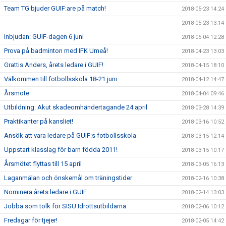
Team TG bjuder GUIF:are på match!
2018-05-23 14:24
2018-05-23 13:14
Inbjudan: GUIF-dagen 6 juni
2018-05-04 12:28
Prova på badminton med IFK Umeå!
2018-04-23 13:03
Grattis Anders, årets ledare i GUIF!
2018-04-15 18:10
Välkommen till fotbollsskola 18-21 juni
2018-04-12 14:47
Årsmöte
2018-04-04 09:46
Utbildning: Akut skadeomhändertagande 24 april
2018-03-28 14:39
Praktikanter på kansliet!
2018-03-16 10:52
Ansök att vara ledare på GUIF:s fotbollsskola
2018-03-15 12:14
Uppstart klasslag för barn födda 2011!
2018-03-15 10:17
Årsmötet flyttas till 15 april
2018-03-05 16:13
Laganmälan och önskemål om träningstider
2018-02-16 10:38
Nominera årets ledare i GUIF
2018-02-14 13:03
Jobba som tolk för SISU Idrottsutbildarna
2018-02-06 10:12
Fredagar för tjejer!
2018-02-05 14:42