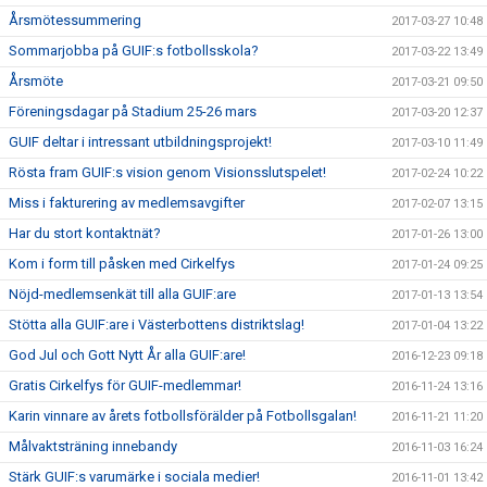
Årsmötessummering
2017-03-27 10:48
Sommarjobba på GUIF:s fotbollsskola?
2017-03-22 13:49
Årsmöte
2017-03-21 09:50
Föreningsdagar på Stadium 25-26 mars
2017-03-20 12:37
GUIF deltar i intressant utbildningsprojekt!
2017-03-10 11:49
Rösta fram GUIF:s vision genom Visionsslutspelet!
2017-02-24 10:22
Miss i fakturering av medlemsavgifter
2017-02-07 13:15
Har du stort kontaktnät?
2017-01-26 13:00
Kom i form till påsken med Cirkelfys
2017-01-24 09:25
Nöjd-medlemsenkät till alla GUIF:are
2017-01-13 13:54
Stötta alla GUIF:are i Västerbottens distriktslag!
2017-01-04 13:22
God Jul och Gott Nytt År alla GUIF:are!
2016-12-23 09:18
Gratis Cirkelfys för GUIF-medlemmar!
2016-11-24 13:16
Karin vinnare av årets fotbollsförälder på Fotbollsgalan!
2016-11-21 11:20
Målvaktsträning innebandy
2016-11-03 16:24
Stärk GUIF:s varumärke i sociala medier!
2016-11-01 13:42