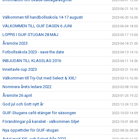
2023-08-01 12:00
2023-06-21 16:16
Välkommen till handbollsskola 14-17 augusti
2023-06-20 16:00
VÄLKOMMEN TILL GUIF DAGEN 6 JUNI
2023-06-04 18:00
LOPPIS I GUIF-STUGAN 28 MAJ
2023-05-17 13:00
Årsmöte 2023
2023-04-18 21:00
Fotbollsskola 2023 - save the date
2023-04-13 14:16
INBJUDAN TILL KLASSLAG 2016
2023-04-11 14:36
Innertavle cup 2023
2023-03-21 10:43
Välkommen till Try-Out med Select & XXL!
2023-03-15 16:00
Nominera årets ledare 2022
2023-02-08 10:00
Årsmöte 26 april
2023-01-25 19:22
God jul och Gott nytt år
2022-12-24 12:20
GUIF-Stugans café stänger för säsongen
2022-10-03 14:09
Förändringar på kansliet - välkommen Silje!
2022-10-01 08:40
Nya öppettider för GUIF-stugan
2022-08-26 08:28
Avtal med XXL och Select från 2023