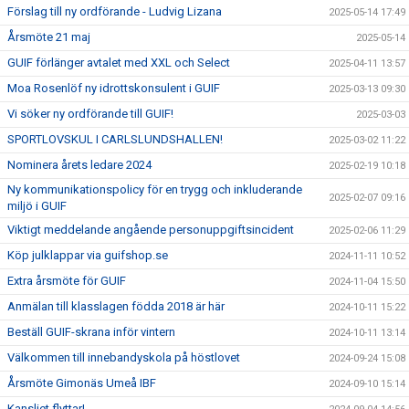
Förslag till ny ordförande - Ludvig Lizana
2025-05-14 17:49
Årsmöte 21 maj
2025-05-14
GUIF förlänger avtalet med XXL och Select
2025-04-11 13:57
Moa Rosenlöf ny idrottskonsulent i GUIF
2025-03-13 09:30
Vi söker ny ordförande till GUIF!
2025-03-03
SPORTLOVSKUL I CARLSLUNDSHALLEN!
2025-03-02 11:22
Nominera årets ledare 2024
2025-02-19 10:18
Ny kommunikationspolicy för en trygg och inkluderande
2025-02-07 09:16
miljö i GUIF
Viktigt meddelande angående personuppgiftsincident
2025-02-06 11:29
Köp julklappar via guifshop.se
2024-11-11 10:52
Extra årsmöte för GUIF
2024-11-04 15:50
Anmälan till klasslagen födda 2018 är här
2024-10-11 15:22
Beställ GUIF-skrana inför vintern
2024-10-11 13:14
Välkommen till innebandyskola på höstlovet
2024-09-24 15:08
Årsmöte Gimonäs Umeå IBF
2024-09-10 15:14
Kansliet flyttar!