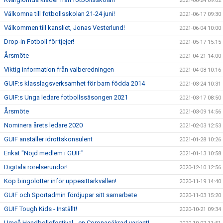
2021-06-24 09:02
Välkomna till fotbollsskolan 21-24 juni!
2021-06-17 09:30
Välkommen till kansliet, Jonas Vesterlund!
2021-06-04 10:00
Drop-in Fotboll för tjejer!
2021-05-17 15:15
Årsmöte
2021-04-21 14:00
Viktig information från valberedningen
2021-04-08 10:16
GUIF:s klasslagsverksamhet för barn födda 2014
2021-03-24 10:31
GUIF:s Unga ledare fotbollssäsongen 2021
2021-03-17 08:50
Årsmöte
2021-03-09 14:56
Nominera årets ledare 2020
2021-02-03 12:53
GUIF anställer idrottskonsulent
2021-01-28 10:26
Enkät "Nöjd medlem i GUIF"
2021-01-13 10:58
Digitala rörelserundor!
2020-12-10 12:56
Köp bingolotter inför uppesittarkvällen!
2020-11-19 14:40
GUIF och Sportadmin fördjupar sitt samarbete
2020-11-03 15:20
GUIF Tough Kids - Inställt!
2020-10-21 09:34
Umeå Handbollsfestival - en Coronasäkrad variant!