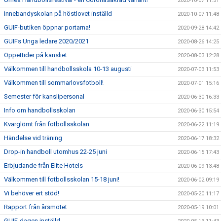
2020-10-07 11:51
Innebandyskolan på höstlovet inställd
2020-10-07 11:48
GUIF-butiken öppnar portarna!
2020-09-28 14:42
GUIFs Unga ledare 2020/2021
2020-08-26 14:25
Öppettider på kansliet
2020-08-03 12:28
Välkommen till handbollsskola 10-13 augusti
2020-07-03 11:53
Välkommen till sommarlovsfotboll!
2020-07-01 15:16
Semester för kanslipersonal
2020-06-30 16:33
Info om handbollsskolan
2020-06-30 15:54
Kvarglömt från fotbollsskolan
2020-06-22 11:19
Händelse vid träning
2020-06-17 18:32
Drop-in handboll utomhus 22-25 juni
2020-06-15 17:43
Erbjudande från Elite Hotels
2020-06-09 13:48
Välkommen till fotbollsskolan 15-18 juni!
2020-06-02 09:19
Vi behöver ert stöd!
2020-05-20 11:17
Rapport från årsmötet
2020-05-19 10:01
GUIF-dagen inställd