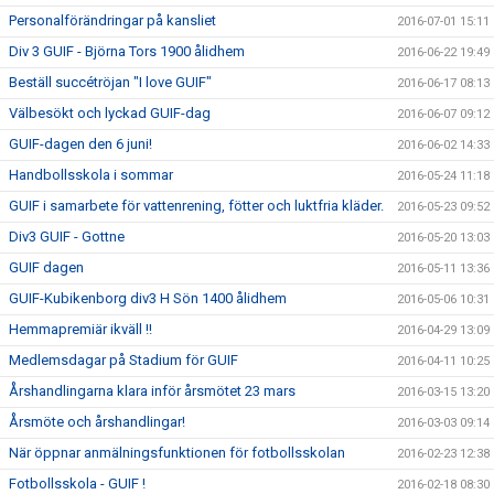
Personalförändringar på kansliet
2016-07-01 15:11
Div 3 GUIF - Björna Tors 1900 ålidhem
2016-06-22 19:49
Beställ succétröjan "I love GUIF"
2016-06-17 08:13
Välbesökt och lyckad GUIF-dag
2016-06-07 09:12
GUIF-dagen den 6 juni!
2016-06-02 14:33
Handbollsskola i sommar
2016-05-24 11:18
GUIF i samarbete för vattenrening, fötter och luktfria kläder.
2016-05-23 09:52
Div3 GUIF - Gottne
2016-05-20 13:03
GUIF dagen
2016-05-11 13:36
GUIF-Kubikenborg div3 H Sön 1400 ålidhem
2016-05-06 10:31
Hemmapremiär ikväll !!
2016-04-29 13:09
Medlemsdagar på Stadium för GUIF
2016-04-11 10:25
Årshandlingarna klara inför årsmötet 23 mars
2016-03-15 13:20
Årsmöte och årshandlingar!
2016-03-03 09:14
När öppnar anmälningsfunktionen för fotbollsskolan
2016-02-23 12:38
Fotbollsskola - GUIF !
2016-02-18 08:30