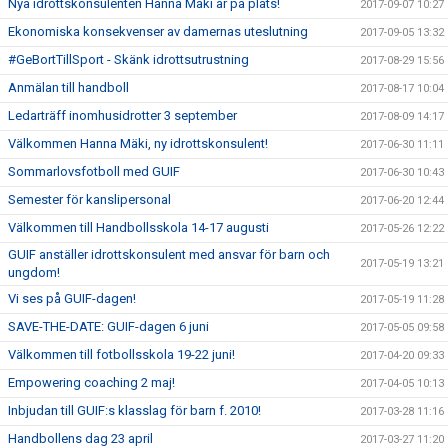
Nya idrottskonsulenten Hanna Mäki är på plats!
2017-09-07 10:27
Ekonomiska konsekvenser av damernas uteslutning
2017-09-05 13:32
#GeBortTillSport - Skänk idrottsutrustning
2017-08-29 15:56
Anmälan till handboll
2017-08-17 10:04
Ledarträff inomhusidrotter 3 september
2017-08-09 14:17
Välkommen Hanna Mäki, ny idrottskonsulent!
2017-06-30 11:11
Sommarlovsfotboll med GUIF
2017-06-30 10:43
Semester för kanslipersonal
2017-06-20 12:44
Välkommen till Handbollsskola 14-17 augusti
2017-05-26 12:22
GUIF anställer idrottskonsulent med ansvar för barn och
2017-05-19 13:21
ungdom!
Vi ses på GUIF-dagen!
2017-05-19 11:28
SAVE-THE-DATE: GUIF-dagen 6 juni
2017-05-05 09:58
Välkommen till fotbollsskola 19-22 juni!
2017-04-20 09:33
Empowering coaching 2 maj!
2017-04-05 10:13
Inbjudan till GUIF:s klasslag för barn f. 2010!
2017-03-28 11:16
Handbollens dag 23 april
2017-03-27 11:20