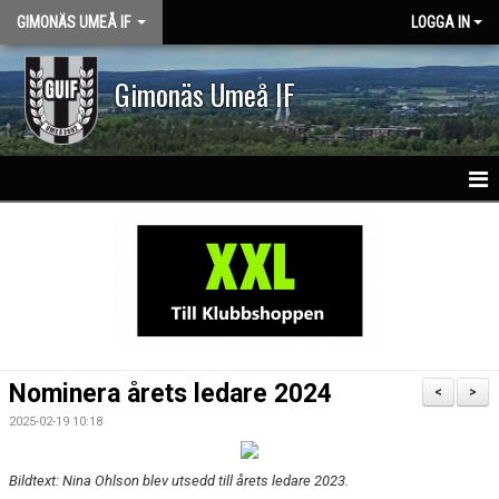
GIMONÄS UMEÅ IF
LOGGA IN
Gimonäs Umeå IF
HEM
OM KLUBBEN
PARTNERS
NY I GUIF
Nominera årets ledare 2024
<
>
VISION & VÄRDEGRUND
2025-02-19 10:18
KLASSLAG
Bildtext: Nina Ohlson blev utsedd till årets ledare 2023.