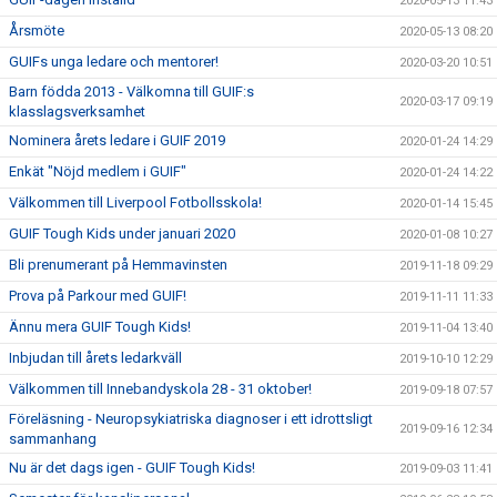
2020-05-13 11:43
Årsmöte
2020-05-13 08:20
GUIFs unga ledare och mentorer!
2020-03-20 10:51
Barn födda 2013 - Välkomna till GUIF:s
2020-03-17 09:19
klasslagsverksamhet
Nominera årets ledare i GUIF 2019
2020-01-24 14:29
Enkät "Nöjd medlem i GUIF"
2020-01-24 14:22
Välkommen till Liverpool Fotbollsskola!
2020-01-14 15:45
GUIF Tough Kids under januari 2020
2020-01-08 10:27
Bli prenumerant på Hemmavinsten
2019-11-18 09:29
Prova på Parkour med GUIF!
2019-11-11 11:33
Ännu mera GUIF Tough Kids!
2019-11-04 13:40
Inbjudan till årets ledarkväll
2019-10-10 12:29
Välkommen till Innebandyskola 28 - 31 oktober!
2019-09-18 07:57
Föreläsning - Neuropsykiatriska diagnoser i ett idrottsligt
2019-09-16 12:34
sammanhang
Nu är det dags igen - GUIF Tough Kids!
2019-09-03 11:41