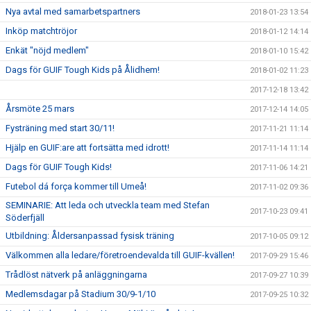
Nya avtal med samarbetspartners
2018-01-23 13:54
Inköp matchtröjor
2018-01-12 14:14
Enkät "nöjd medlem"
2018-01-10 15:42
Dags för GUIF Tough Kids på Ålidhem!
2018-01-02 11:23
2017-12-18 13:42
Årsmöte 25 mars
2017-12-14 14:05
Fysträning med start 30/11!
2017-11-21 11:14
Hjälp en GUIF:are att fortsätta med idrott!
2017-11-14 11:14
Dags för GUIF Tough Kids!
2017-11-06 14:21
Futebol dá força kommer till Umeå!
2017-11-02 09:36
SEMINARIE: Att leda och utveckla team med Stefan
2017-10-23 09:41
Söderfjäll
Utbildning: Åldersanpassad fysisk träning
2017-10-05 09:12
Välkommen alla ledare/företroendevalda till GUIF-kvällen!
2017-09-29 15:46
Trådlöst nätverk på anläggningarna
2017-09-27 10:39
Medlemsdagar på Stadium 30/9-1/10
2017-09-25 10:32