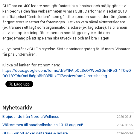
DOKUMENT
GUIF har ca. 400 ledare som gör fantastiska insatser och möjliggör att vi
kan bedriva den fina verksamheten vi har i GUIF. Därför har vi sedan 2018
instiftat priset "årets ledare" som går till en person som under föregående
AVGIFTER
år gjort stora insatser för föreningen. Det kan vara såväl aktivitetsledare
(ex. tränare i ett lag) som organisationsledare (ex. lagledare). Ta chansen
FRITIDSKORTET
att visa uppskattning för en person som lägger mycket tid och
engagemang på att spelarna ska utvecklas och må bra i laget!
MATERIALINKÖP
Juryn består av GUIF:s styrelse. Sista nomineringsdag är 15 mars. Vinnaren
får pris under våren.
TOLK
Klicka på länken för att nominera:
NATTVANDRING
https://docs.google.com/forms/d/e/1FAIpQLSeQYWoeSOmNReGf1TCwQ
OrY18PEduOmUh6gbBhB3PRLxfFl7w/viewform?usp=sharing
Nyhetsarkiv
Erbjudande från Nordic Wellness
2026-07-31
Välkommen till handbollsskolan 10-13 augusti!
2026-06-25
GUIF E-sport söker deltagare & ledare
2026-06-24