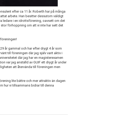
nsulent efter ca 11 år. Roberth har på många
kattat arbete. Han besitter dessutom väldigt
a ledare i en idrottsförening, oavsett om det
 stor förhoppning om att vi inte har sett det
r föreningen!
r 29 år gammal och har efter drygt 4 år som
 till föreningen där jag själv varit aktiv i
universitetet där jag har en magisterexamen
on var jag anställd av GUIF ett drygt år under
jligheten att återvända till föreningen men
förening lite bättre och mer attraktiv än dagen
 hur vi tillsammans bidrar till denna