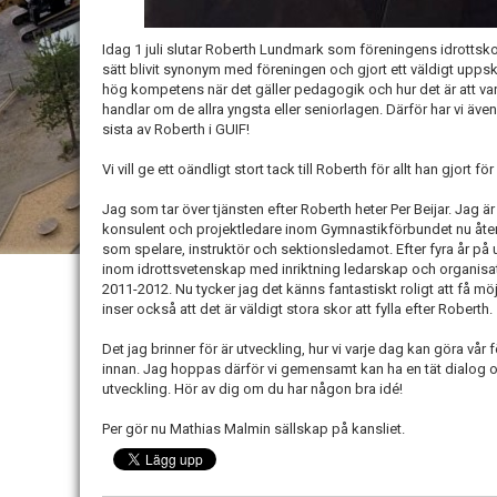
Idag 1 juli slutar Roberth Lundmark som föreningens idrottsko
sätt blivit synonym med föreningen och gjort ett väldigt upps
hög kompetens när det gäller pedagogik och hur det är att var
handlar om de allra yngsta eller seniorlagen. Därför har vi även
sista av Roberth i GUIF!
Vi vill ge ett oändligt stort tack till Roberth för allt han gjort fö
Jag som tar över tjänsten efter Roberth heter Per Beijar. Jag ä
konsulent och projektledare inom Gymnastikförbundet nu återvänt
som spelare, instruktör och sektionsledamot. Efter fyra år på 
inom idrottsvetenskap med inriktning ledarskap och organisati
2011-2012. Nu tycker jag det känns fantastiskt roligt att få mö
inser också att det är väldigt stora skor att fylla efter Roberth.
Det jag brinner för är utveckling, hur vi varje dag kan göra vår 
innan. Jag hoppas därför vi gemensamt kan ha en tät dialog om
utveckling. Hör av dig om du har någon bra idé!
Per gör nu Mathias Malmin sällskap på kansliet.