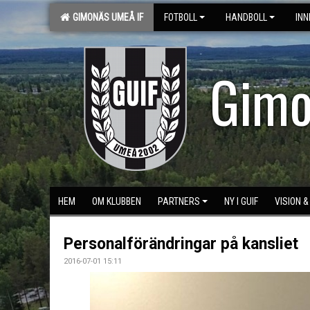
GIMONÄS UMEÅ IF
FOTBOLL
HANDBOLL
IN
Gimo
HEM
OM KLUBBEN
PARTNERS
NY I GUIF
VISION 
Personalförändringar på kansliet
2016-07-01 15:11