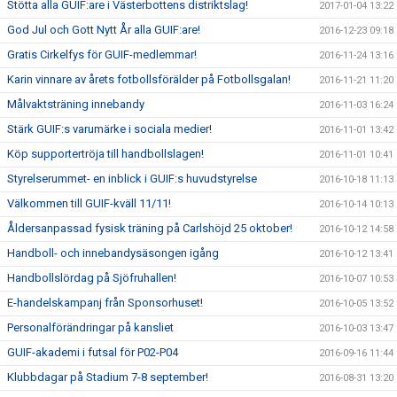
Stötta alla GUIF:are i Västerbottens distriktslag!
2017-01-04 13:22
God Jul och Gott Nytt År alla GUIF:are!
2016-12-23 09:18
Gratis Cirkelfys för GUIF-medlemmar!
2016-11-24 13:16
Karin vinnare av årets fotbollsförälder på Fotbollsgalan!
2016-11-21 11:20
Målvaktsträning innebandy
2016-11-03 16:24
Stärk GUIF:s varumärke i sociala medier!
2016-11-01 13:42
Köp supportertröja till handbollslagen!
2016-11-01 10:41
Styrelserummet- en inblick i GUIF:s huvudstyrelse
2016-10-18 11:13
Välkommen till GUIF-kväll 11/11!
2016-10-14 10:13
Åldersanpassad fysisk träning på Carlshöjd 25 oktober!
2016-10-12 14:58
Handboll- och innebandysäsongen igång
2016-10-12 13:41
Handbollslördag på Sjöfruhallen!
2016-10-07 10:53
E-handelskampanj från Sponsorhuset!
2016-10-05 13:52
Personalförändringar på kansliet
2016-10-03 13:47
GUIF-akademi i futsal för P02-P04
2016-09-16 11:44
Klubbdagar på Stadium 7-8 september!
2016-08-31 13:20