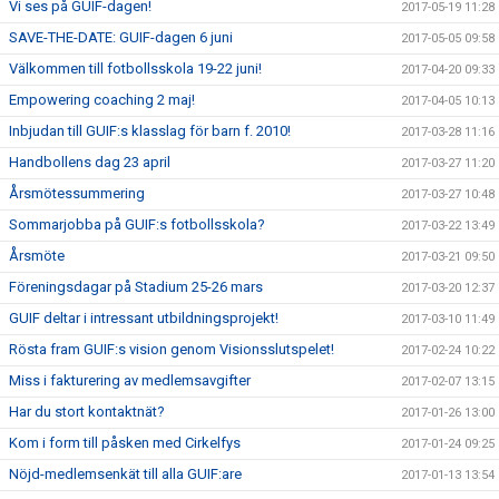
Vi ses på GUIF-dagen!
2017-05-19 11:28
SAVE-THE-DATE: GUIF-dagen 6 juni
2017-05-05 09:58
Välkommen till fotbollsskola 19-22 juni!
2017-04-20 09:33
Empowering coaching 2 maj!
2017-04-05 10:13
Inbjudan till GUIF:s klasslag för barn f. 2010!
2017-03-28 11:16
Handbollens dag 23 april
2017-03-27 11:20
Årsmötessummering
2017-03-27 10:48
Sommarjobba på GUIF:s fotbollsskola?
2017-03-22 13:49
Årsmöte
2017-03-21 09:50
Föreningsdagar på Stadium 25-26 mars
2017-03-20 12:37
GUIF deltar i intressant utbildningsprojekt!
2017-03-10 11:49
Rösta fram GUIF:s vision genom Visionsslutspelet!
2017-02-24 10:22
Miss i fakturering av medlemsavgifter
2017-02-07 13:15
Har du stort kontaktnät?
2017-01-26 13:00
Kom i form till påsken med Cirkelfys
2017-01-24 09:25
Nöjd-medlemsenkät till alla GUIF:are
2017-01-13 13:54