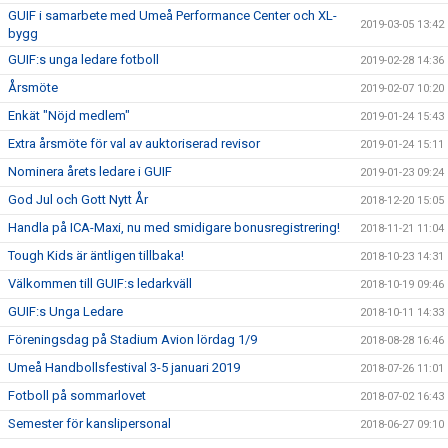
GUIF i samarbete med Umeå Performance Center och XL-
2019-03-05 13:42
bygg
GUIF:s unga ledare fotboll
2019-02-28 14:36
Årsmöte
2019-02-07 10:20
Enkät "Nöjd medlem"
2019-01-24 15:43
Extra årsmöte för val av auktoriserad revisor
2019-01-24 15:11
Nominera årets ledare i GUIF
2019-01-23 09:24
God Jul och Gott Nytt År
2018-12-20 15:05
Handla på ICA-Maxi, nu med smidigare bonusregistrering!
2018-11-21 11:04
Tough Kids är äntligen tillbaka!
2018-10-23 14:31
Välkommen till GUIF:s ledarkväll
2018-10-19 09:46
GUIF:s Unga Ledare
2018-10-11 14:33
Föreningsdag på Stadium Avion lördag 1/9
2018-08-28 16:46
Umeå Handbollsfestival 3-5 januari 2019
2018-07-26 11:01
Fotboll på sommarlovet
2018-07-02 16:43
Semester för kanslipersonal
2018-06-27 09:10