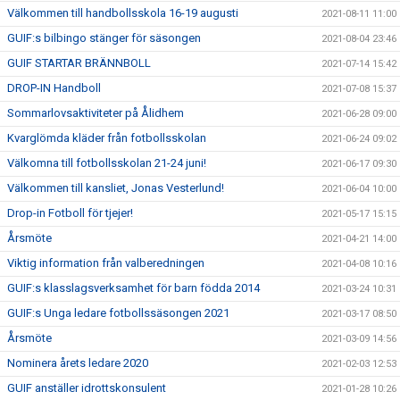
Välkommen till handbollsskola 16-19 augusti
2021-08-11 11:00
GUIF:s bilbingo stänger för säsongen
2021-08-04 23:46
GUIF STARTAR BRÄNNBOLL
2021-07-14 15:42
DROP-IN Handboll
2021-07-08 15:37
Sommarlovsaktiviteter på Ålidhem
2021-06-28 09:00
Kvarglömda kläder från fotbollsskolan
2021-06-24 09:02
Välkomna till fotbollsskolan 21-24 juni!
2021-06-17 09:30
Välkommen till kansliet, Jonas Vesterlund!
2021-06-04 10:00
Drop-in Fotboll för tjejer!
2021-05-17 15:15
Årsmöte
2021-04-21 14:00
Viktig information från valberedningen
2021-04-08 10:16
GUIF:s klasslagsverksamhet för barn födda 2014
2021-03-24 10:31
GUIF:s Unga ledare fotbollssäsongen 2021
2021-03-17 08:50
Årsmöte
2021-03-09 14:56
Nominera årets ledare 2020
2021-02-03 12:53
GUIF anställer idrottskonsulent
2021-01-28 10:26