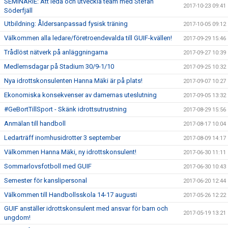
SEMINARIE: Att leda och utveckla team med Stefan
2017-10-23 09:41
Söderfjäll
Utbildning: Åldersanpassad fysisk träning
2017-10-05 09:12
Välkommen alla ledare/företroendevalda till GUIF-kvällen!
2017-09-29 15:46
Trådlöst nätverk på anläggningarna
2017-09-27 10:39
Medlemsdagar på Stadium 30/9-1/10
2017-09-25 10:32
Nya idrottskonsulenten Hanna Mäki är på plats!
2017-09-07 10:27
Ekonomiska konsekvenser av damernas uteslutning
2017-09-05 13:32
#GeBortTillSport - Skänk idrottsutrustning
2017-08-29 15:56
Anmälan till handboll
2017-08-17 10:04
Ledarträff inomhusidrotter 3 september
2017-08-09 14:17
Välkommen Hanna Mäki, ny idrottskonsulent!
2017-06-30 11:11
Sommarlovsfotboll med GUIF
2017-06-30 10:43
Semester för kanslipersonal
2017-06-20 12:44
Välkommen till Handbollsskola 14-17 augusti
2017-05-26 12:22
GUIF anställer idrottskonsulent med ansvar för barn och
2017-05-19 13:21
ungdom!