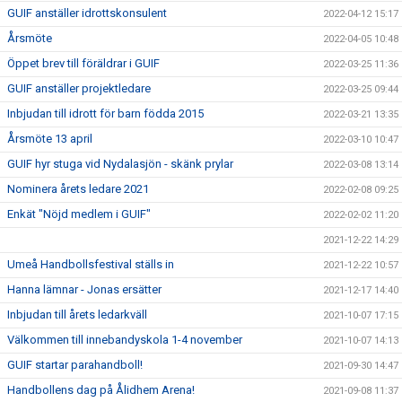
GUIF anställer idrottskonsulent
2022-04-12 15:17
Årsmöte
2022-04-05 10:48
Öppet brev till föräldrar i GUIF
2022-03-25 11:36
GUIF anställer projektledare
2022-03-25 09:44
Inbjudan till idrott för barn födda 2015
2022-03-21 13:35
Årsmöte 13 april
2022-03-10 10:47
GUIF hyr stuga vid Nydalasjön - skänk prylar
2022-03-08 13:14
Nominera årets ledare 2021
2022-02-08 09:25
Enkät "Nöjd medlem i GUIF"
2022-02-02 11:20
2021-12-22 14:29
Umeå Handbollsfestival ställs in
2021-12-22 10:57
Hanna lämnar - Jonas ersätter
2021-12-17 14:40
Inbjudan till årets ledarkväll
2021-10-07 17:15
Välkommen till innebandyskola 1-4 november
2021-10-07 14:13
GUIF startar parahandboll!
2021-09-30 14:47
Handbollens dag på Ålidhem Arena!
2021-09-08 11:37