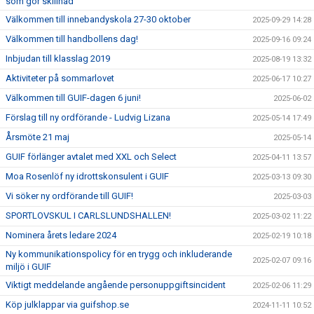
som gör skillnad
Välkommen till innebandyskola 27-30 oktober
2025-09-29 14:28
Välkommen till handbollens dag!
2025-09-16 09:24
Inbjudan till klasslag 2019
2025-08-19 13:32
Aktiviteter på sommarlovet
2025-06-17 10:27
Välkommen till GUIF-dagen 6 juni!
2025-06-02
Förslag till ny ordförande - Ludvig Lizana
2025-05-14 17:49
Årsmöte 21 maj
2025-05-14
GUIF förlänger avtalet med XXL och Select
2025-04-11 13:57
Moa Rosenlöf ny idrottskonsulent i GUIF
2025-03-13 09:30
Vi söker ny ordförande till GUIF!
2025-03-03
SPORTLOVSKUL I CARLSLUNDSHALLEN!
2025-03-02 11:22
Nominera årets ledare 2024
2025-02-19 10:18
Ny kommunikationspolicy för en trygg och inkluderande
2025-02-07 09:16
miljö i GUIF
Viktigt meddelande angående personuppgiftsincident
2025-02-06 11:29
Köp julklappar via guifshop.se
2024-11-11 10:52