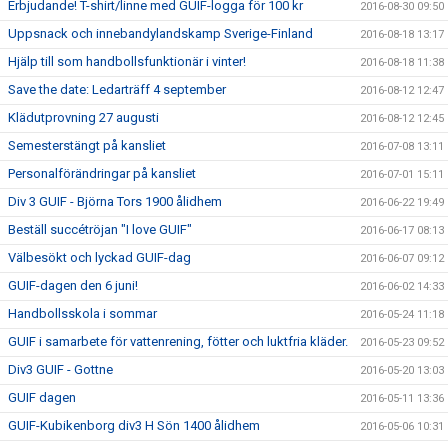
Erbjudande! T-shirt/linne med GUIF-logga för 100 kr
2016-08-30 09:50
Uppsnack och innebandylandskamp Sverige-Finland
2016-08-18 13:17
Hjälp till som handbollsfunktionär i vinter!
2016-08-18 11:38
Save the date: Ledarträff 4 september
2016-08-12 12:47
Klädutprovning 27 augusti
2016-08-12 12:45
Semesterstängt på kansliet
2016-07-08 13:11
Personalförändringar på kansliet
2016-07-01 15:11
Div 3 GUIF - Björna Tors 1900 ålidhem
2016-06-22 19:49
Beställ succétröjan "I love GUIF"
2016-06-17 08:13
Välbesökt och lyckad GUIF-dag
2016-06-07 09:12
GUIF-dagen den 6 juni!
2016-06-02 14:33
Handbollsskola i sommar
2016-05-24 11:18
GUIF i samarbete för vattenrening, fötter och luktfria kläder.
2016-05-23 09:52
Div3 GUIF - Gottne
2016-05-20 13:03
GUIF dagen
2016-05-11 13:36
GUIF-Kubikenborg div3 H Sön 1400 ålidhem
2016-05-06 10:31