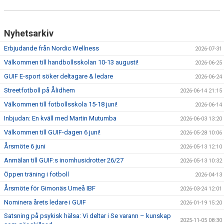
Nyhetsarkiv
Erbjudande från Nordic Wellness
2026-07-31
Välkommen till handbollsskolan 10-13 augusti!
2026-06-25
GUIF E-sport söker deltagare & ledare
2026-06-24
Streetfotboll på Ålidhem
2026-06-14 21:15
Välkommen till fotbollsskola 15-18 juni!
2026-06-14
Inbjudan: En kväll med Martin Mutumba
2026-06-03 13:20
Välkommen till GUIF-dagen 6 juni!
2026-05-28 10:06
Årsmöte 6 juni
2026-05-13 12:10
Anmälan till GUIF:s inomhusidrotter 26/27
2026-05-13 10:32
Öppen träning i fotboll
2026-04-13
Årsmöte för Gimonäs Umeå IBF
2026-03-24 12:01
Nominera årets ledare i GUIF
2026-01-19 15:20
Satsning på psykisk hälsa: Vi deltar i Se varann – kunskap
2025-11-05 08:30