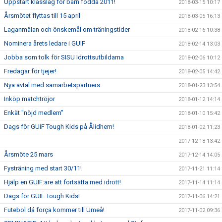
Uppstart klasslag för barn födda 2011!
2018-03-15 10:17
Årsmötet flyttas till 15 april
2018-03-05 16:13
Laganmälan och önskemål om träningstider
2018-02-16 10:38
Nominera årets ledare i GUIF
2018-02-14 13:03
Jobba som tolk för SISU Idrottsutbildarna
2018-02-06 10:12
Fredagar för tjejer!
2018-02-05 14:42
Nya avtal med samarbetspartners
2018-01-23 13:54
Inköp matchtröjor
2018-01-12 14:14
Enkät "nöjd medlem"
2018-01-10 15:42
Dags för GUIF Tough Kids på Ålidhem!
2018-01-02 11:23
2017-12-18 13:42
Årsmöte 25 mars
2017-12-14 14:05
Fysträning med start 30/11!
2017-11-21 11:14
Hjälp en GUIF:are att fortsätta med idrott!
2017-11-14 11:14
Dags för GUIF Tough Kids!
2017-11-06 14:21
Futebol dá força kommer till Umeå!
2017-11-02 09:36