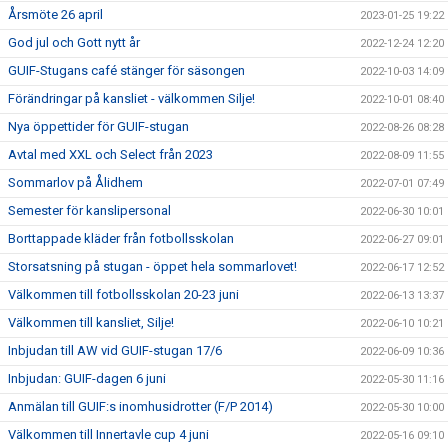
Årsmöte 26 april
2023-01-25 19:22
God jul och Gott nytt år
2022-12-24 12:20
GUIF-Stugans café stänger för säsongen
2022-10-03 14:09
Förändringar på kansliet - välkommen Silje!
2022-10-01 08:40
Nya öppettider för GUIF-stugan
2022-08-26 08:28
Avtal med XXL och Select från 2023
2022-08-09 11:55
Sommarlov på Ålidhem
2022-07-01 07:49
Semester för kanslipersonal
2022-06-30 10:01
Borttappade kläder från fotbollsskolan
2022-06-27 09:01
Storsatsning på stugan - öppet hela sommarlovet!
2022-06-17 12:52
Välkommen till fotbollsskolan 20-23 juni
2022-06-13 13:37
Välkommen till kansliet, Silje!
2022-06-10 10:21
Inbjudan till AW vid GUIF-stugan 17/6
2022-06-09 10:36
Inbjudan: GUIF-dagen 6 juni
2022-05-30 11:16
Anmälan till GUIF:s inomhusidrotter (F/P 2014)
2022-05-30 10:00
Välkommen till Innertavle cup 4 juni
2022-05-16 09:10