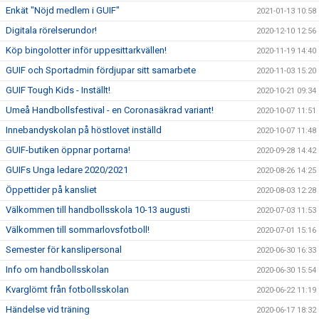
Enkät "Nöjd medlem i GUIF"
2021-01-13 10:58
Digitala rörelserundor!
2020-12-10 12:56
Köp bingolotter inför uppesittarkvällen!
2020-11-19 14:40
GUIF och Sportadmin fördjupar sitt samarbete
2020-11-03 15:20
GUIF Tough Kids - Inställt!
2020-10-21 09:34
Umeå Handbollsfestival - en Coronasäkrad variant!
2020-10-07 11:51
Innebandyskolan på höstlovet inställd
2020-10-07 11:48
GUIF-butiken öppnar portarna!
2020-09-28 14:42
GUIFs Unga ledare 2020/2021
2020-08-26 14:25
Öppettider på kansliet
2020-08-03 12:28
Välkommen till handbollsskola 10-13 augusti
2020-07-03 11:53
Välkommen till sommarlovsfotboll!
2020-07-01 15:16
Semester för kanslipersonal
2020-06-30 16:33
Info om handbollsskolan
2020-06-30 15:54
Kvarglömt från fotbollsskolan
2020-06-22 11:19
Händelse vid träning
2020-06-17 18:32