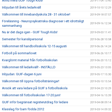
Ännu mera GUIF Tough Kids!
2019-11-04 13:40
Inbjudan till årets ledarkväll
2019-10-10 12:29
Välkommen till Innebandyskola 28 - 31 oktober!
2019-09-18 07:57
Föreläsning - Neuropsykiatriska diagnoser i ett idrottsligt
2019-09-16 12:34
sammanhang
Nu är det dags igen - GUIF Tough Kids!
2019-09-03 11:41
Semester för kanslipersonal
2019-06-28 10:58
Välkommen till handbollsskola 12-15 augusti
2019-06-26 14:24
Fotboll på sommarlovet
2019-06-26 10:17
Kvarglömt material från fotbollsskolan
2019-06-20 15:12
Välkommen till ledarkväll! - INSTÄLLD
2019-05-23 13:05
Inbjudan: GUIF-dagen 6 juni
2019-05-17 15:30
Välkommen till öppna fotbollsträningar!
2019-05-10 15:54
Ansök att vara ledare på GUIF:s fotbollsskola
2019-04-23 10:29
Välkommen till fotbollsskolan 17-20 juni!
2019-04-16 15:39
GUIF inför begränsat registerutdrag för ledare
2019-04-08 09:14
Klasslag för barn födda 2012
2019-03-14 09:32