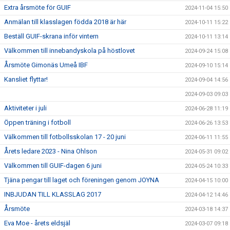
Extra årsmöte för GUIF
2024-11-04 15:50
Anmälan till klasslagen födda 2018 är här
2024-10-11 15:22
Beställ GUIF-skrana inför vintern
2024-10-11 13:14
Välkommen till innebandyskola på höstlovet
2024-09-24 15:08
Årsmöte Gimonäs Umeå IBF
2024-09-10 15:14
Kansliet flyttar!
2024-09-04 14:56
2024-09-03 09:03
Aktiviteter i juli
2024-06-28 11:19
Öppen träning i fotboll
2024-06-26 13:53
Välkommen till fotbollsskolan 17 - 20 juni
2024-06-11 11:55
Årets ledare 2023 - Nina Ohlson
2024-05-31 09:02
Välkommen till GUIF-dagen 6 juni
2024-05-24 10:33
Tjäna pengar till laget och föreningen genom JOYNA
2024-04-15 10:00
INBJUDAN TILL KLASSLAG 2017
2024-04-12 14:46
Årsmöte
2024-03-18 14:37
Eva Moe - årets eldsjäl
2024-03-07 09:18