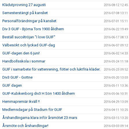
Klädutprovning 27 augusti
2016-08-12 12:45
Semesterstängt på kansliet
2016-07-08 13:11
Personalförändringar på kansliet
2016-07-01 15:11
Div 3 GUIF - Björna Tors 1900 ålidhem
2016-06-22 19:49
Beställ succétröjan "I love GUIF"
2016-06-17 08:13
Välbesökt och lyckad GUIF-dag
2016-06-07 09:12
GUIF-dagen den 6 juni!
2016-06-02 14:33
Handbollsskola i sommar
2016-05-24 11:18
GUIF i samarbete för vattenrening, fötter och luktfria kläder.
2016-05-23 09:52
Div3 GUIF - Gottne
2016-05-20 13:03
GUIF dagen
2016-05-11 13:36
GUIF-Kubikenborg div3 H Sön 1400 ålidhem
2016-05-06 10:31
Hemmapremiär ikväll !!
2016-04-29 13:09
Medlemsdagar på Stadium för GUIF
2016-04-11 10:25
Årshandlingarna klara inför årsmötet 23 mars
2016-03-15 13:20
Årsmöte och årshandlingar!
2016-03-03 09:14