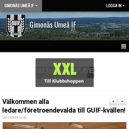
GIMONÄS UMEÅ IF
LOGGA IN
Gimonäs Umeå IF
HEM
OM KLUBBEN
PARTNERS
NY I GUIF
Välkommen alla
<
>
VISION & VÄRDEGRUND
ledare/företroendevalda till GUIF-kvällen!
2017-09-29 15:46
KLASSLAG