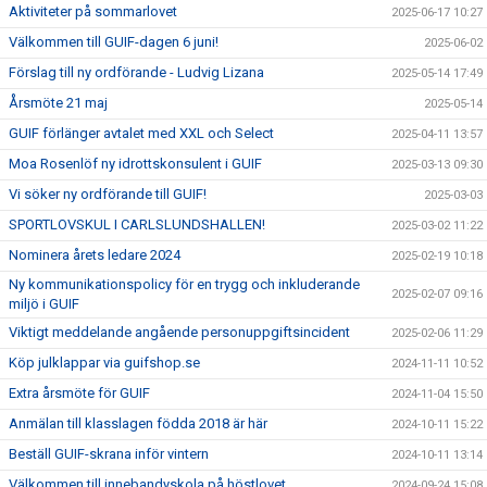
Aktiviteter på sommarlovet
2025-06-17 10:27
Välkommen till GUIF-dagen 6 juni!
2025-06-02
Förslag till ny ordförande - Ludvig Lizana
2025-05-14 17:49
Årsmöte 21 maj
2025-05-14
GUIF förlänger avtalet med XXL och Select
2025-04-11 13:57
Moa Rosenlöf ny idrottskonsulent i GUIF
2025-03-13 09:30
Vi söker ny ordförande till GUIF!
2025-03-03
SPORTLOVSKUL I CARLSLUNDSHALLEN!
2025-03-02 11:22
Nominera årets ledare 2024
2025-02-19 10:18
Ny kommunikationspolicy för en trygg och inkluderande
2025-02-07 09:16
miljö i GUIF
Viktigt meddelande angående personuppgiftsincident
2025-02-06 11:29
Köp julklappar via guifshop.se
2024-11-11 10:52
Extra årsmöte för GUIF
2024-11-04 15:50
Anmälan till klasslagen födda 2018 är här
2024-10-11 15:22
Beställ GUIF-skrana inför vintern
2024-10-11 13:14
Välkommen till innebandyskola på höstlovet
2024-09-24 15:08