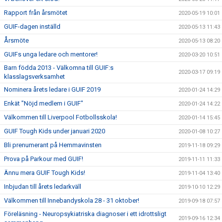
Rapport från årsmötet
2020-05-19 10:01
GUIF-dagen inställd
2020-05-13 11:43
Årsmöte
2020-05-13 08:20
GUIFs unga ledare och mentorer!
2020-03-20 10:51
Barn födda 2013 - Välkomna till GUIF:s
2020-03-17 09:19
klasslagsverksamhet
Nominera årets ledare i GUIF 2019
2020-01-24 14:29
Enkät "Nöjd medlem i GUIF"
2020-01-24 14:22
Välkommen till Liverpool Fotbollsskola!
2020-01-14 15:45
GUIF Tough Kids under januari 2020
2020-01-08 10:27
Bli prenumerant på Hemmavinsten
2019-11-18 09:29
Prova på Parkour med GUIF!
2019-11-11 11:33
Ännu mera GUIF Tough Kids!
2019-11-04 13:40
Inbjudan till årets ledarkväll
2019-10-10 12:29
Välkommen till Innebandyskola 28 - 31 oktober!
2019-09-18 07:57
Föreläsning - Neuropsykiatriska diagnoser i ett idrottsligt
2019-09-16 12:34