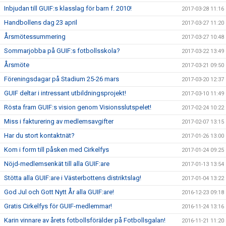
Inbjudan till GUIF:s klasslag för barn f. 2010!
2017-03-28 11:16
Handbollens dag 23 april
2017-03-27 11:20
Årsmötessummering
2017-03-27 10:48
Sommarjobba på GUIF:s fotbollsskola?
2017-03-22 13:49
Årsmöte
2017-03-21 09:50
Föreningsdagar på Stadium 25-26 mars
2017-03-20 12:37
GUIF deltar i intressant utbildningsprojekt!
2017-03-10 11:49
Rösta fram GUIF:s vision genom Visionsslutspelet!
2017-02-24 10:22
Miss i fakturering av medlemsavgifter
2017-02-07 13:15
Har du stort kontaktnät?
2017-01-26 13:00
Kom i form till påsken med Cirkelfys
2017-01-24 09:25
Nöjd-medlemsenkät till alla GUIF:are
2017-01-13 13:54
Stötta alla GUIF:are i Västerbottens distriktslag!
2017-01-04 13:22
God Jul och Gott Nytt År alla GUIF:are!
2016-12-23 09:18
Gratis Cirkelfys för GUIF-medlemmar!
2016-11-24 13:16
Karin vinnare av årets fotbollsförälder på Fotbollsgalan!
2016-11-21 11:20