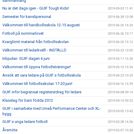
sammanhang
Nu är det dags igen - GUIF Tough Kids!
2019-09-03 11:41
Semester för kanslipersonal
2019-06-28 10:58
Välkommen till handbollsskola 12-15 augusti
2019-06-26 14:24
Fotboll på sommarlovet
2019-06-26 10:17
Kvarglömt material från fotbollsskolan
2019-06-20 15:12
Välkommen till ledarkväll! - INSTÄLLD
2019-05-23 13:05
Inbjudan: GUIF-dagen 6 juni
2019-05-17 15:30
Välkommen till öppna fotbollsträningar!
2019-05-10 15:54
Ansök att vara ledare på GUIF:s fotbollsskola
2019-04-23 10:29
Välkommen till fotbollsskolan 17-20 juni!
2019-04-16 15:39
GUIF inför begränsat registerutdrag för ledare
2019-04-08 09:14
Klasslag för barn födda 2012
2019-03-14 09:32
GUIF i samarbete med Umeå Performance Center och XL-
2019-03-05 13:42
bygg
GUIF:s unga ledare fotboll
2019-02-28 14:36
Årsmöte
2019-02-07 10:20