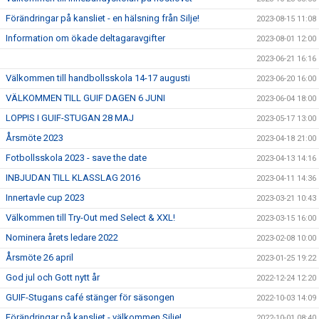
Förändringar på kansliet - en hälsning från Silje!
2023-08-15 11:08
Information om ökade deltagaravgifter
2023-08-01 12:00
2023-06-21 16:16
Välkommen till handbollsskola 14-17 augusti
2023-06-20 16:00
VÄLKOMMEN TILL GUIF DAGEN 6 JUNI
2023-06-04 18:00
LOPPIS I GUIF-STUGAN 28 MAJ
2023-05-17 13:00
Årsmöte 2023
2023-04-18 21:00
Fotbollsskola 2023 - save the date
2023-04-13 14:16
INBJUDAN TILL KLASSLAG 2016
2023-04-11 14:36
Innertavle cup 2023
2023-03-21 10:43
Välkommen till Try-Out med Select & XXL!
2023-03-15 16:00
Nominera årets ledare 2022
2023-02-08 10:00
Årsmöte 26 april
2023-01-25 19:22
God jul och Gott nytt år
2022-12-24 12:20
GUIF-Stugans café stänger för säsongen
2022-10-03 14:09
Förändringar på kansliet - välkommen Silje!
2022-10-01 08:40