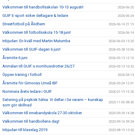
Välkommen till handbollsskolan 10-13 augusti!
2026-06-25
GUIF E-sport söker deltagare & ledare
2026-06-24
Streetfotboll på Ålidhem
2026-06-14 21:15
Välkommen till fotbollsskola 15-18 juni!
2026-06-14
Inbjudan: En kväll med Martin Mutumba
2026-06-03 13:20
Välkommen till GUIF-dagen 6 juni!
2026-05-28 10:06
Årsmöte 6 juni
2026-05-13 12:10
Anmälan till GUIF:s inomhusidrotter 26/27
2026-05-13 10:32
Öppen träning i fotboll
2026-04-13
Årsmöte för Gimonäs Umeå IBF
2026-03-24 12:01
Nominera årets ledare i GUIF
2026-01-19 15:20
Satsning på psykisk hälsa: Vi deltar i Se varann – kunskap
2025-11-05 08:30
som gör skillnad
Välkommen till innebandyskola 27-30 oktober
2025-09-29 14:28
Välkommen till handbollens dag!
2025-09-16 09:24
Inbjudan till klasslag 2019
2025-08-19 13:32