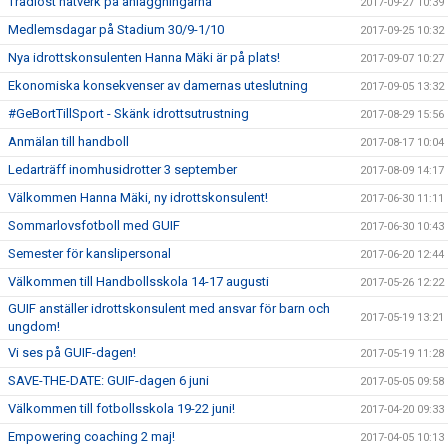
Trådlöst nätverk på anläggningarna
2017-09-27 10:39
Medlemsdagar på Stadium 30/9-1/10
2017-09-25 10:32
Nya idrottskonsulenten Hanna Mäki är på plats!
2017-09-07 10:27
Ekonomiska konsekvenser av damernas uteslutning
2017-09-05 13:32
#GeBortTillSport - Skänk idrottsutrustning
2017-08-29 15:56
Anmälan till handboll
2017-08-17 10:04
Ledarträff inomhusidrotter 3 september
2017-08-09 14:17
Välkommen Hanna Mäki, ny idrottskonsulent!
2017-06-30 11:11
Sommarlovsfotboll med GUIF
2017-06-30 10:43
Semester för kanslipersonal
2017-06-20 12:44
Välkommen till Handbollsskola 14-17 augusti
2017-05-26 12:22
GUIF anställer idrottskonsulent med ansvar för barn och
2017-05-19 13:21
ungdom!
Vi ses på GUIF-dagen!
2017-05-19 11:28
SAVE-THE-DATE: GUIF-dagen 6 juni
2017-05-05 09:58
Välkommen till fotbollsskola 19-22 juni!
2017-04-20 09:33
Empowering coaching 2 maj!
2017-04-05 10:13