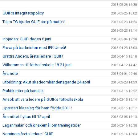
2018-05-28 14:38
GUIF:s integritetspolicy
2018-05-25 15:02
Team TG bjuder GUIF:are på match!
2018-05-23 14:24
2018-05-23 13:14
Inbjudan: GUIF-dagen 6 juni
2018-05-04 12:28
Prova på badminton med IFK Umeå!
2018-04-23 13:03
Grattis Anders, årets ledare i GUIF!
2018-04-15 18:10
Välkommen till fotbollsskola 18-21 juni
2018-04-12 14:47
Årsmöte
2018-04-04 09:46
Utbildning: Akut skadeomhändertagande 24 april
2018-03-28 14:39
Praktikanter på kansliet!
2018-03-16 10:52
Ansök att vara ledare på GUIF:s fotbollsskola
2018-03-15 12:14
Uppstart klasslag för barn födda 2011!
2018-03-15 10:17
Årsmötet flyttas till 15 april
2018-03-05 16:13
Laganmälan och önskemål om träningstider
2018-02-16 10:38
Nominera årets ledare i GUIF
2018-02-14 13:03