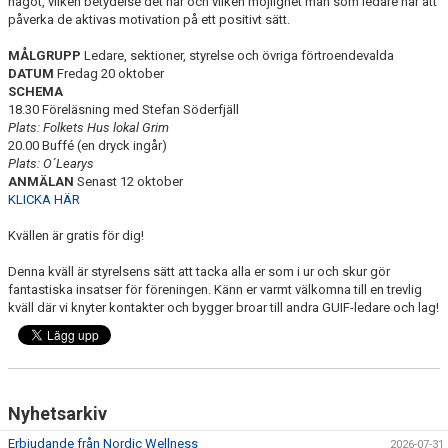
något, vilken betydelse det har och vilken möjlighet man som ledare har att
påverka de aktivas motivation på ett positivt sätt.
MÅLGRUPP
Ledare, sektioner, styrelse och övriga förtroendevalda
DATUM
Fredag 20 oktober
SCHEMA
18.30 Föreläsning med Stefan Söderfjäll
Plats: Folkets Hus lokal Grim
20.00 Buffé (en dryck ingår)
Plats: O´Learys
ANMÄLAN
Senast 12 oktober
KLICKA HÄR
Kvällen är gratis för dig!
Denna kväll är styrelsens sätt att tacka alla er som i ur och skur gör
fantastiska insatser för föreningen. Känn er varmt välkomna till en trevlig
kväll där vi knyter kontakter och bygger broar till andra GUIF-ledare och lag!
Nyhetsarkiv
Erbjudande från Nordic Wellness
2026-07-31