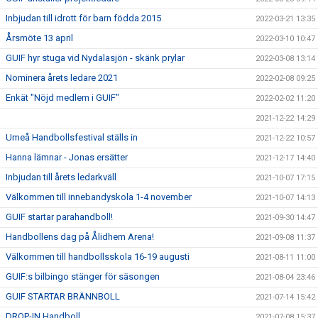
Inbjudan till idrott för barn födda 2015
2022-03-21 13:35
Årsmöte 13 april
2022-03-10 10:47
GUIF hyr stuga vid Nydalasjön - skänk prylar
2022-03-08 13:14
Nominera årets ledare 2021
2022-02-08 09:25
Enkät "Nöjd medlem i GUIF"
2022-02-02 11:20
2021-12-22 14:29
Umeå Handbollsfestival ställs in
2021-12-22 10:57
Hanna lämnar - Jonas ersätter
2021-12-17 14:40
Inbjudan till årets ledarkväll
2021-10-07 17:15
Välkommen till innebandyskola 1-4 november
2021-10-07 14:13
GUIF startar parahandboll!
2021-09-30 14:47
Handbollens dag på Ålidhem Arena!
2021-09-08 11:37
Välkommen till handbollsskola 16-19 augusti
2021-08-11 11:00
GUIF:s bilbingo stänger för säsongen
2021-08-04 23:46
GUIF STARTAR BRÄNNBOLL
2021-07-14 15:42
DROP-IN Handboll
2021-07-08 15:37