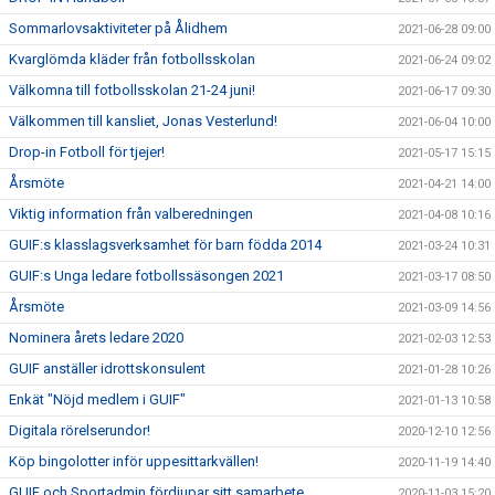
Sommarlovsaktiviteter på Ålidhem
2021-06-28 09:00
Kvarglömda kläder från fotbollsskolan
2021-06-24 09:02
Välkomna till fotbollsskolan 21-24 juni!
2021-06-17 09:30
Välkommen till kansliet, Jonas Vesterlund!
2021-06-04 10:00
Drop-in Fotboll för tjejer!
2021-05-17 15:15
Årsmöte
2021-04-21 14:00
Viktig information från valberedningen
2021-04-08 10:16
GUIF:s klasslagsverksamhet för barn födda 2014
2021-03-24 10:31
GUIF:s Unga ledare fotbollssäsongen 2021
2021-03-17 08:50
Årsmöte
2021-03-09 14:56
Nominera årets ledare 2020
2021-02-03 12:53
GUIF anställer idrottskonsulent
2021-01-28 10:26
Enkät "Nöjd medlem i GUIF"
2021-01-13 10:58
Digitala rörelserundor!
2020-12-10 12:56
Köp bingolotter inför uppesittarkvällen!
2020-11-19 14:40
GUIF och Sportadmin fördjupar sitt samarbete
2020-11-03 15:20