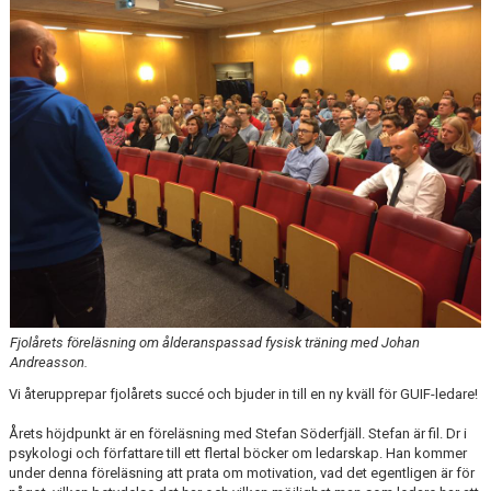
DOKUMENT
AVGIFTER
FRITIDSKORTET
MATERIALINKÖP
TOLK
NATTVANDRING
Fjolårets föreläsning om ålderanspassad fysisk träning med Johan
Andreasson.
Vi återupprepar fjolårets succé och bjuder in till en ny kväll för GUIF-ledare!
Årets höjdpunkt är en föreläsning med Stefan Söderfjäll. Stefan är fil. Dr i
psykologi och författare till ett flertal böcker om ledarskap. Han kommer
under denna föreläsning att prata om motivation, vad det egentligen är för