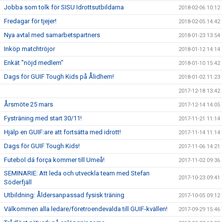
Jobba som tolk för SISU Idrottsutbildarna
2018-02-06 10:12
Fredagar för tjejer!
2018-02-05 14:42
Nya avtal med samarbetspartners
2018-01-23 13:54
Inköp matchtröjor
2018-01-12 14:14
Enkät "nöjd medlem"
2018-01-10 15:42
Dags för GUIF Tough Kids på Ålidhem!
2018-01-02 11:23
2017-12-18 13:42
Årsmöte 25 mars
2017-12-14 14:05
Fysträning med start 30/11!
2017-11-21 11:14
Hjälp en GUIF:are att fortsätta med idrott!
2017-11-14 11:14
Dags för GUIF Tough Kids!
2017-11-06 14:21
Futebol dá força kommer till Umeå!
2017-11-02 09:36
SEMINARIE: Att leda och utveckla team med Stefan
2017-10-23 09:41
Söderfjäll
Utbildning: Åldersanpassad fysisk träning
2017-10-05 09:12
Välkommen alla ledare/företroendevalda till GUIF-kvällen!
2017-09-29 15:46