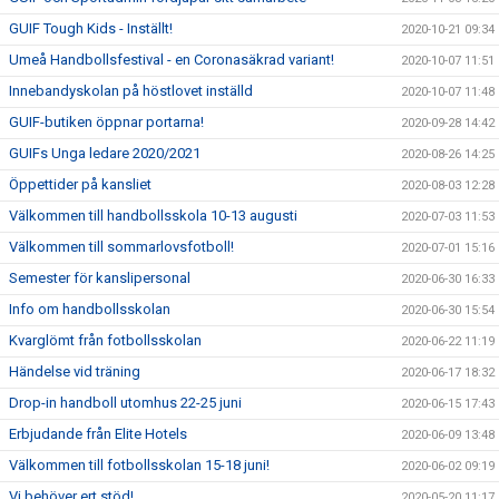
GUIF Tough Kids - Inställt!
2020-10-21 09:34
Umeå Handbollsfestival - en Coronasäkrad variant!
2020-10-07 11:51
Innebandyskolan på höstlovet inställd
2020-10-07 11:48
GUIF-butiken öppnar portarna!
2020-09-28 14:42
GUIFs Unga ledare 2020/2021
2020-08-26 14:25
Öppettider på kansliet
2020-08-03 12:28
Välkommen till handbollsskola 10-13 augusti
2020-07-03 11:53
Välkommen till sommarlovsfotboll!
2020-07-01 15:16
Semester för kanslipersonal
2020-06-30 16:33
Info om handbollsskolan
2020-06-30 15:54
Kvarglömt från fotbollsskolan
2020-06-22 11:19
Händelse vid träning
2020-06-17 18:32
Drop-in handboll utomhus 22-25 juni
2020-06-15 17:43
Erbjudande från Elite Hotels
2020-06-09 13:48
Välkommen till fotbollsskolan 15-18 juni!
2020-06-02 09:19
Vi behöver ert stöd!
2020-05-20 11:17