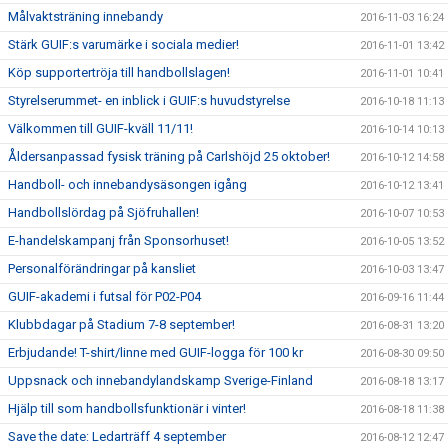
Målvaktsträning innebandy
2016-11-03 16:24
Stärk GUIF:s varumärke i sociala medier!
2016-11-01 13:42
Köp supportertröja till handbollslagen!
2016-11-01 10:41
Styrelserummet- en inblick i GUIF:s huvudstyrelse
2016-10-18 11:13
Välkommen till GUIF-kväll 11/11!
2016-10-14 10:13
Åldersanpassad fysisk träning på Carlshöjd 25 oktober!
2016-10-12 14:58
Handboll- och innebandysäsongen igång
2016-10-12 13:41
Handbollslördag på Sjöfruhallen!
2016-10-07 10:53
E-handelskampanj från Sponsorhuset!
2016-10-05 13:52
Personalförändringar på kansliet
2016-10-03 13:47
GUIF-akademi i futsal för P02-P04
2016-09-16 11:44
Klubbdagar på Stadium 7-8 september!
2016-08-31 13:20
Erbjudande! T-shirt/linne med GUIF-logga för 100 kr
2016-08-30 09:50
Uppsnack och innebandylandskamp Sverige-Finland
2016-08-18 13:17
Hjälp till som handbollsfunktionär i vinter!
2016-08-18 11:38
Save the date: Ledarträff 4 september
2016-08-12 12:47