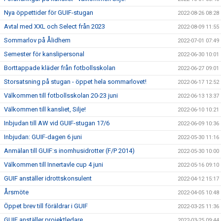
Nya öppettider för GUIF-stugan
2022-08-26 08:28
Avtal med XXL och Select från 2023
2022-08-09 11:55
Sommarlov på Ålidhem
2022-07-01 07:49
Semester för kanslipersonal
2022-06-30 10:01
Borttappade kläder från fotbollsskolan
2022-06-27 09:01
Storsatsning på stugan - öppet hela sommarlovet!
2022-06-17 12:52
Välkommen till fotbollsskolan 20-23 juni
2022-06-13 13:37
Välkommen till kansliet, Silje!
2022-06-10 10:21
Inbjudan till AW vid GUIF-stugan 17/6
2022-06-09 10:36
Inbjudan: GUIF-dagen 6 juni
2022-05-30 11:16
Anmälan till GUIF:s inomhusidrotter (F/P 2014)
2022-05-30 10:00
Välkommen till Innertavle cup 4 juni
2022-05-16 09:10
GUIF anställer idrottskonsulent
2022-04-12 15:17
Årsmöte
2022-04-05 10:48
Öppet brev till föräldrar i GUIF
2022-03-25 11:36
GUIF anställer projektledare
2022-03-25 09:44