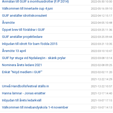
Anmälan till GUIF:s inomhusidrotter (F/P 2014)
2022-05-30 10:00
Välkommen till Innertavle cup 4 juni
2022-05-16 09:10
GUIF anställer idrottskonsulent
2022-04-12 15:17
Årsmöte
2022-04-05 10:48
Öppet brev till föräldrar i GUIF
2022-03-25 11:36
GUIF anställer projektledare
2022-03-25 09:44
Inbjudan till idrott för barn födda 2015
2022-03-21 13:35
Årsmöte 13 april
2022-03-10 10:47
GUIF hyr stuga vid Nydalasjön - skänk prylar
2022-03-08 13:14
Nominera årets ledare 2021
2022-02-08 09:25
Enkät "Nöjd medlem i GUIF"
2022-02-02 11:20
2021-12-22 14:29
Umeå Handbollsfestival ställs in
2021-12-22 10:57
Hanna lämnar - Jonas ersätter
2021-12-17 14:40
Inbjudan till årets ledarkväll
2021-10-07 17:15
Välkommen till innebandyskola 1-4 november
2021-10-07 14:13