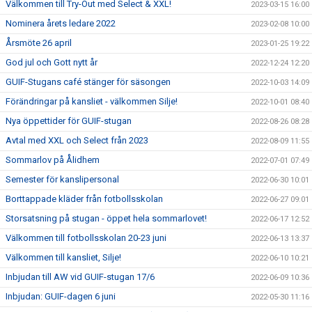
Välkommen till Try-Out med Select & XXL!
2023-03-15 16:00
Nominera årets ledare 2022
2023-02-08 10:00
Årsmöte 26 april
2023-01-25 19:22
God jul och Gott nytt år
2022-12-24 12:20
GUIF-Stugans café stänger för säsongen
2022-10-03 14:09
Förändringar på kansliet - välkommen Silje!
2022-10-01 08:40
Nya öppettider för GUIF-stugan
2022-08-26 08:28
Avtal med XXL och Select från 2023
2022-08-09 11:55
Sommarlov på Ålidhem
2022-07-01 07:49
Semester för kanslipersonal
2022-06-30 10:01
Borttappade kläder från fotbollsskolan
2022-06-27 09:01
Storsatsning på stugan - öppet hela sommarlovet!
2022-06-17 12:52
Välkommen till fotbollsskolan 20-23 juni
2022-06-13 13:37
Välkommen till kansliet, Silje!
2022-06-10 10:21
Inbjudan till AW vid GUIF-stugan 17/6
2022-06-09 10:36
Inbjudan: GUIF-dagen 6 juni
2022-05-30 11:16