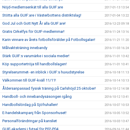
Nöjd-medlemsenkät till alla GUIF:are
2017-01-13 13:54
Stötta alla GUIF:are i Västerbottens distriktslag!
2017-01-04 13:22
God Jul och Gott Nytt År alla GUIF:are!
2016-12-23 09:18
Gratis Cirkelfys för GUIF-medlemmar!
2016-11-24 13:16
Karin vinnare av årets fotbollsförälder på Fotbollsgalan!
2016-11-21 11:20
Målvaktsträning innebandy
2016-11-03 16:24
Stärk GUIF:s varumärke i sociala medier!
2016-11-01 13:42
Köp supportertröja till handbollslagen!
2016-11-01 10:41
Styrelserummet- en inblick i GUIF:s huvudstyrelse
2016-10-18 11:13
Välkommen till GUIF-kväll 11/11!
2016-10-14 10:13
Åldersanpassad fysisk träning på Carlshöjd 25 oktober!
2016-10-12 14:58
Handboll- och innebandysäsongen igång
2016-10-12 13:41
Handbollslördag på Sjöfruhallen!
2016-10-07 10:53
E-handelskampanj från Sponsorhuset!
2016-10-05 13:52
Personalförändringar på kansliet
2016-10-03 13:47
GUIF-akademi i futsal för P02-P04
2016-09-16 11:44