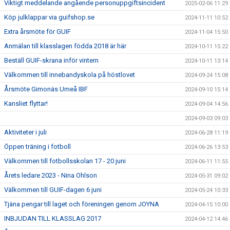
Viktigt meddelande angående personuppgiftsincident
2025-02-06 11:29
Köp julklappar via guifshop.se
2024-11-11 10:52
Extra årsmöte för GUIF
2024-11-04 15:50
Anmälan till klasslagen födda 2018 är här
2024-10-11 15:22
Beställ GUIF-skrana inför vintern
2024-10-11 13:14
Välkommen till innebandyskola på höstlovet
2024-09-24 15:08
Årsmöte Gimonäs Umeå IBF
2024-09-10 15:14
Kansliet flyttar!
2024-09-04 14:56
2024-09-03 09:03
Aktiviteter i juli
2024-06-28 11:19
Öppen träning i fotboll
2024-06-26 13:53
Välkommen till fotbollsskolan 17 - 20 juni
2024-06-11 11:55
Årets ledare 2023 - Nina Ohlson
2024-05-31 09:02
Välkommen till GUIF-dagen 6 juni
2024-05-24 10:33
Tjäna pengar till laget och föreningen genom JOYNA
2024-04-15 10:00
INBJUDAN TILL KLASSLAG 2017
2024-04-12 14:46