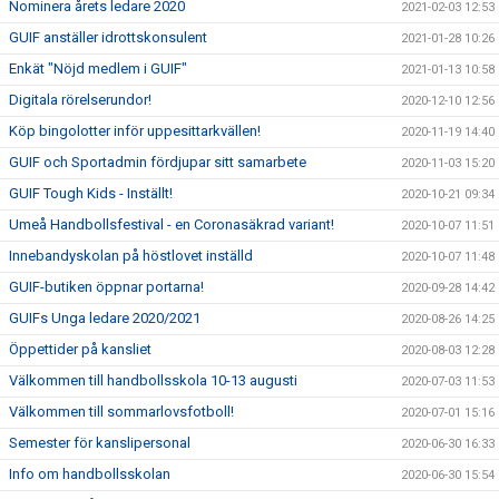
Nominera årets ledare 2020
2021-02-03 12:53
GUIF anställer idrottskonsulent
2021-01-28 10:26
Enkät "Nöjd medlem i GUIF"
2021-01-13 10:58
Digitala rörelserundor!
2020-12-10 12:56
Köp bingolotter inför uppesittarkvällen!
2020-11-19 14:40
GUIF och Sportadmin fördjupar sitt samarbete
2020-11-03 15:20
GUIF Tough Kids - Inställt!
2020-10-21 09:34
Umeå Handbollsfestival - en Coronasäkrad variant!
2020-10-07 11:51
Innebandyskolan på höstlovet inställd
2020-10-07 11:48
GUIF-butiken öppnar portarna!
2020-09-28 14:42
GUIFs Unga ledare 2020/2021
2020-08-26 14:25
Öppettider på kansliet
2020-08-03 12:28
Välkommen till handbollsskola 10-13 augusti
2020-07-03 11:53
Välkommen till sommarlovsfotboll!
2020-07-01 15:16
Semester för kanslipersonal
2020-06-30 16:33
Info om handbollsskolan
2020-06-30 15:54