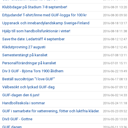
Klubbdagar på Stadium 7-8 september!
2016-08-31 13:20
Erbjudande! T-shirt/linne med GUIF-logga för 100 kr
2016-08-30 09:50
Uppsnack och innebandylandskamp Sverige-Finland
2016-08-18 13:17
Hjälp till som handbollsfunktionär i vinter!
2016-08-18 11:38
Save the date: Ledarträff 4 september
2016-08-12 12:47
Klädutprovning 27 augusti
2016-08-12 12:45
Semesterstängt på kansliet
2016-07-08 13:11
Personalförändringar på kansliet
2016-07-01 15:11
Div 3 GUIF - Björna Tors 1900 ålidhem
2016-06-22 19:49
Beställ succétröjan "I love GUIF"
2016-06-17 08:13
Välbesökt och lyckad GUIF-dag
2016-06-07 09:12
GUIF-dagen den 6 juni!
2016-06-02 14:33
Handbollsskola i sommar
2016-05-24 11:18
GUIF i samarbete för vattenrening, fötter och luktfria kläder.
2016-05-23 09:52
Div3 GUIF - Gottne
2016-05-20 13:03
GUIF dagen
2016-05-11 13:36