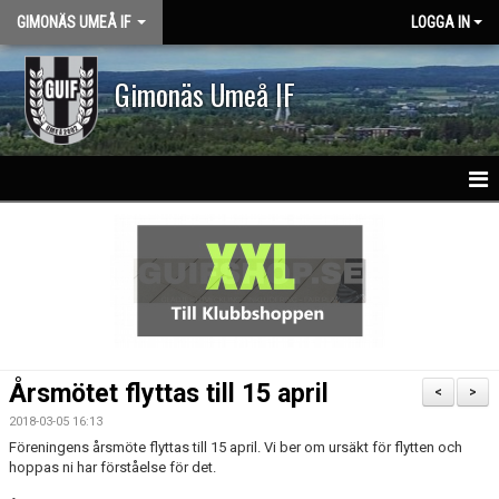
GIMONÄS UMEÅ IF
LOGGA IN
Gimonäs Umeå IF
HEM
OM KLUBBEN
PARTNERS
NY I GUIF
Årsmötet flyttas till 15 april
<
>
VISION & VÄRDEGRUND
2018-03-05 16:13
Föreningens årsmöte flyttas till 15 april. Vi ber om ursäkt för flytten och
KLASSLAG
hoppas ni har förståelse för det.