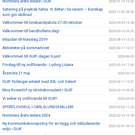
Nominera årets ledare i GUIF
2026-01-19 15:20
Satsning på psykisk hälsa: Vi deltar i Se varann – kunskap
2025-11-05 08:30
som gör skillnad
Välkommen till innebandyskola 27-30 oktober
2025-09-29 14:28
Välkommen till handbollens dag!
2025-09-16 09:24
Inbjudan till klasslag 2019
2025-08-19 13:32
Aktiviteter på sommarlovet
2025-06-17 10:27
Välkommen till GUIF-dagen 6 juni!
2025-06-02
Förslag till ny ordförande - Ludvig Lizana
2025-05-14 17:49
Årsmöte 21 maj
2025-05-14
GUIF förlänger avtalet med XXL och Select
2025-04-11 13:57
Moa Rosenlöf ny idrottskonsulent i GUIF
2025-03-13 09:30
Vi söker ny ordförande till GUIF!
2025-03-03
SPORTLOVSKUL I CARLSLUNDSHALLEN!
2025-03-02 11:22
Nominera årets ledare 2024
2025-02-19 10:18
Ny kommunikationspolicy för en trygg och inkluderande
2025-02-07 09:16
miljö i GUIF