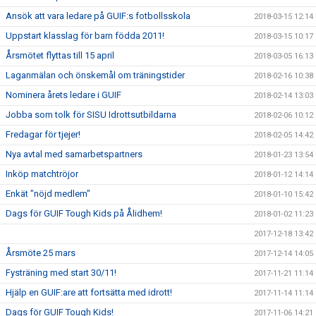
Ansök att vara ledare på GUIF:s fotbollsskola
2018-03-15 12:14
Uppstart klasslag för barn födda 2011!
2018-03-15 10:17
Årsmötet flyttas till 15 april
2018-03-05 16:13
Laganmälan och önskemål om träningstider
2018-02-16 10:38
Nominera årets ledare i GUIF
2018-02-14 13:03
Jobba som tolk för SISU Idrottsutbildarna
2018-02-06 10:12
Fredagar för tjejer!
2018-02-05 14:42
Nya avtal med samarbetspartners
2018-01-23 13:54
Inköp matchtröjor
2018-01-12 14:14
Enkät "nöjd medlem"
2018-01-10 15:42
Dags för GUIF Tough Kids på Ålidhem!
2018-01-02 11:23
2017-12-18 13:42
Årsmöte 25 mars
2017-12-14 14:05
Fysträning med start 30/11!
2017-11-21 11:14
Hjälp en GUIF:are att fortsätta med idrott!
2017-11-14 11:14
Dags för GUIF Tough Kids!
2017-11-06 14:21