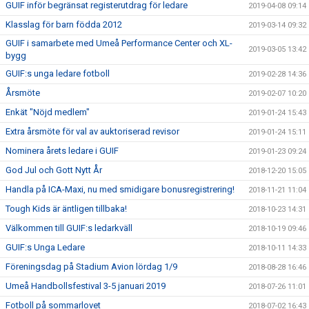
GUIF inför begränsat registerutdrag för ledare
2019-04-08 09:14
Klasslag för barn födda 2012
2019-03-14 09:32
GUIF i samarbete med Umeå Performance Center och XL-
2019-03-05 13:42
bygg
GUIF:s unga ledare fotboll
2019-02-28 14:36
Årsmöte
2019-02-07 10:20
Enkät "Nöjd medlem"
2019-01-24 15:43
Extra årsmöte för val av auktoriserad revisor
2019-01-24 15:11
Nominera årets ledare i GUIF
2019-01-23 09:24
God Jul och Gott Nytt År
2018-12-20 15:05
Handla på ICA-Maxi, nu med smidigare bonusregistrering!
2018-11-21 11:04
Tough Kids är äntligen tillbaka!
2018-10-23 14:31
Välkommen till GUIF:s ledarkväll
2018-10-19 09:46
GUIF:s Unga Ledare
2018-10-11 14:33
Föreningsdag på Stadium Avion lördag 1/9
2018-08-28 16:46
Umeå Handbollsfestival 3-5 januari 2019
2018-07-26 11:01
Fotboll på sommarlovet
2018-07-02 16:43