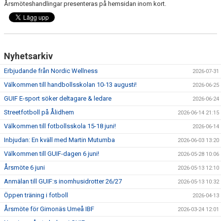
Årsmöteshandlingar presenteras på hemsidan inom kort.
DOKUMENT
AVGIFTER
FRITIDSKORTET
Nyhetsarkiv
MATERIALINKÖP
Erbjudande från Nordic Wellness
2026-07-31
Välkommen till handbollsskolan 10-13 augusti!
2026-06-25
TOLK
GUIF E-sport söker deltagare & ledare
2026-06-24
Streetfotboll på Ålidhem
NATTVANDRING
2026-06-14 21:15
Välkommen till fotbollsskola 15-18 juni!
2026-06-14
Inbjudan: En kväll med Martin Mutumba
2026-06-03 13:20
Välkommen till GUIF-dagen 6 juni!
2026-05-28 10:06
Årsmöte 6 juni
2026-05-13 12:10
Anmälan till GUIF:s inomhusidrotter 26/27
2026-05-13 10:32
Öppen träning i fotboll
2026-04-13
Årsmöte för Gimonäs Umeå IBF
2026-03-24 12:01