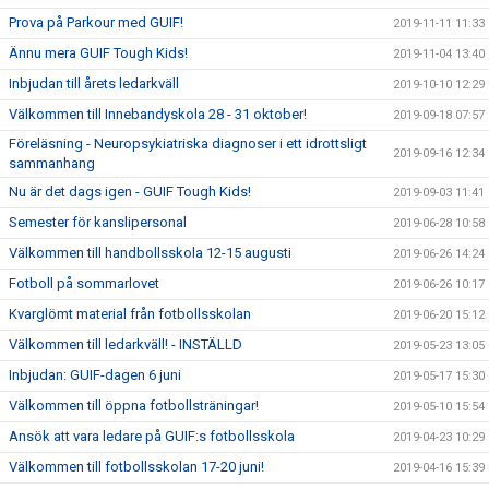
Prova på Parkour med GUIF!
2019-11-11 11:33
Ännu mera GUIF Tough Kids!
2019-11-04 13:40
Inbjudan till årets ledarkväll
2019-10-10 12:29
Välkommen till Innebandyskola 28 - 31 oktober!
2019-09-18 07:57
Föreläsning - Neuropsykiatriska diagnoser i ett idrottsligt
2019-09-16 12:34
sammanhang
Nu är det dags igen - GUIF Tough Kids!
2019-09-03 11:41
Semester för kanslipersonal
2019-06-28 10:58
Välkommen till handbollsskola 12-15 augusti
2019-06-26 14:24
Fotboll på sommarlovet
2019-06-26 10:17
Kvarglömt material från fotbollsskolan
2019-06-20 15:12
Välkommen till ledarkväll! - INSTÄLLD
2019-05-23 13:05
Inbjudan: GUIF-dagen 6 juni
2019-05-17 15:30
Välkommen till öppna fotbollsträningar!
2019-05-10 15:54
Ansök att vara ledare på GUIF:s fotbollsskola
2019-04-23 10:29
Välkommen till fotbollsskolan 17-20 juni!
2019-04-16 15:39