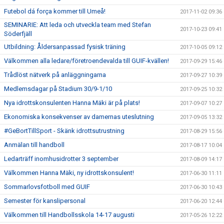
Futebol dá força kommer till Umeå!
2017-11-02 09:36
SEMINARIE: Att leda och utveckla team med Stefan
2017-10-23 09:41
Söderfjäll
Utbildning: Åldersanpassad fysisk träning
2017-10-05 09:12
Välkommen alla ledare/företroendevalda till GUIF-kvällen!
2017-09-29 15:46
Trådlöst nätverk på anläggningarna
2017-09-27 10:39
Medlemsdagar på Stadium 30/9-1/10
2017-09-25 10:32
Nya idrottskonsulenten Hanna Mäki är på plats!
2017-09-07 10:27
Ekonomiska konsekvenser av damernas uteslutning
2017-09-05 13:32
#GeBortTillSport - Skänk idrottsutrustning
2017-08-29 15:56
Anmälan till handboll
2017-08-17 10:04
Ledarträff inomhusidrotter 3 september
2017-08-09 14:17
Välkommen Hanna Mäki, ny idrottskonsulent!
2017-06-30 11:11
Sommarlovsfotboll med GUIF
2017-06-30 10:43
Semester för kanslipersonal
2017-06-20 12:44
Välkommen till Handbollsskola 14-17 augusti
2017-05-26 12:22