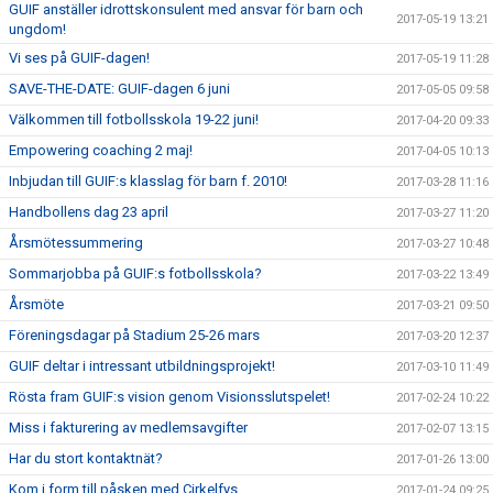
GUIF anställer idrottskonsulent med ansvar för barn och
2017-05-19 13:21
ungdom!
Vi ses på GUIF-dagen!
2017-05-19 11:28
SAVE-THE-DATE: GUIF-dagen 6 juni
2017-05-05 09:58
Välkommen till fotbollsskola 19-22 juni!
2017-04-20 09:33
Empowering coaching 2 maj!
2017-04-05 10:13
Inbjudan till GUIF:s klasslag för barn f. 2010!
2017-03-28 11:16
Handbollens dag 23 april
2017-03-27 11:20
Årsmötessummering
2017-03-27 10:48
Sommarjobba på GUIF:s fotbollsskola?
2017-03-22 13:49
Årsmöte
2017-03-21 09:50
Föreningsdagar på Stadium 25-26 mars
2017-03-20 12:37
GUIF deltar i intressant utbildningsprojekt!
2017-03-10 11:49
Rösta fram GUIF:s vision genom Visionsslutspelet!
2017-02-24 10:22
Miss i fakturering av medlemsavgifter
2017-02-07 13:15
Har du stort kontaktnät?
2017-01-26 13:00
Kom i form till påsken med Cirkelfys
2017-01-24 09:25