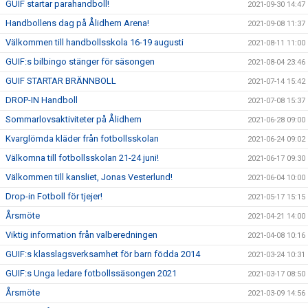
GUIF startar parahandboll!
2021-09-30 14:47
Handbollens dag på Ålidhem Arena!
2021-09-08 11:37
Välkommen till handbollsskola 16-19 augusti
2021-08-11 11:00
GUIF:s bilbingo stänger för säsongen
2021-08-04 23:46
GUIF STARTAR BRÄNNBOLL
2021-07-14 15:42
DROP-IN Handboll
2021-07-08 15:37
Sommarlovsaktiviteter på Ålidhem
2021-06-28 09:00
Kvarglömda kläder från fotbollsskolan
2021-06-24 09:02
Välkomna till fotbollsskolan 21-24 juni!
2021-06-17 09:30
Välkommen till kansliet, Jonas Vesterlund!
2021-06-04 10:00
Drop-in Fotboll för tjejer!
2021-05-17 15:15
Årsmöte
2021-04-21 14:00
Viktig information från valberedningen
2021-04-08 10:16
GUIF:s klasslagsverksamhet för barn födda 2014
2021-03-24 10:31
GUIF:s Unga ledare fotbollssäsongen 2021
2021-03-17 08:50
Årsmöte
2021-03-09 14:56