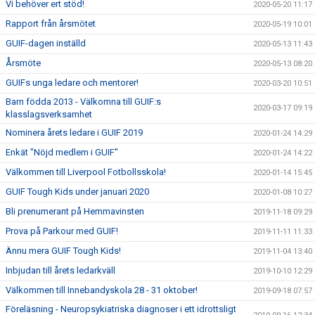
Vi behöver ert stöd!
2020-05-20 11:17
Rapport från årsmötet
2020-05-19 10:01
GUIF-dagen inställd
2020-05-13 11:43
Årsmöte
2020-05-13 08:20
GUIFs unga ledare och mentorer!
2020-03-20 10:51
Barn födda 2013 - Välkomna till GUIF:s
2020-03-17 09:19
klasslagsverksamhet
Nominera årets ledare i GUIF 2019
2020-01-24 14:29
Enkät "Nöjd medlem i GUIF"
2020-01-24 14:22
Välkommen till Liverpool Fotbollsskola!
2020-01-14 15:45
GUIF Tough Kids under januari 2020
2020-01-08 10:27
Bli prenumerant på Hemmavinsten
2019-11-18 09:29
Prova på Parkour med GUIF!
2019-11-11 11:33
Ännu mera GUIF Tough Kids!
2019-11-04 13:40
Inbjudan till årets ledarkväll
2019-10-10 12:29
Välkommen till Innebandyskola 28 - 31 oktober!
2019-09-18 07:57
Föreläsning - Neuropsykiatriska diagnoser i ett idrottsligt