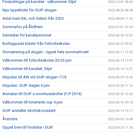
Förändringar på kansliet - välkommen Silje!
2022-10-01 08:40
Nya öppettider för GUIF-stugan
2022-08-26 08:28
Avtal med XXL och Select från 2023
2022-08-09 11:55
Sommarlov på Ålidhem
2022-07-01 07:49
Semester för kanslipersonal
2022-06-30 10:01
Borttappade kläder från fotbollsskolan
2022-06-27 09:01
Storsatsning på stugan - öppet hela sommarlovet!
2022-06-17 12:52
Välkommen till fotbollsskolan 20-23 juni
2022-06-13 13:37
Välkommen till kansliet, Silje!
2022-06-10 10:21
Inbjudan till AW vid GUIF-stugan 17/6
2022-06-09 10:36
Inbjudan: GUIF-dagen 6 juni
2022-05-30 11:16
Anmälan till GUIF:s inomhusidrotter (F/P 2014)
2022-05-30 10:00
Välkommen till Innertavle cup 4 juni
2022-05-16 09:10
GUIF anställer idrottskonsulent
2022-04-12 15:17
Årsmöte
2022-04-05 10:48
Öppet brev till föräldrar i GUIF
2022-03-25 11:36