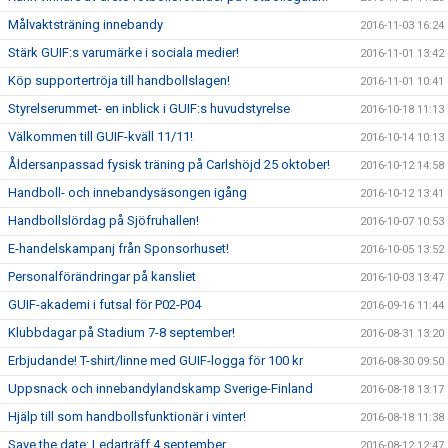
Målvaktsträning innebandy
2016-11-03 16:24
Stärk GUIF:s varumärke i sociala medier!
2016-11-01 13:42
Köp supportertröja till handbollslagen!
2016-11-01 10:41
Styrelserummet- en inblick i GUIF:s huvudstyrelse
2016-10-18 11:13
Välkommen till GUIF-kväll 11/11!
2016-10-14 10:13
Åldersanpassad fysisk träning på Carlshöjd 25 oktober!
2016-10-12 14:58
Handboll- och innebandysäsongen igång
2016-10-12 13:41
Handbollslördag på Sjöfruhallen!
2016-10-07 10:53
E-handelskampanj från Sponsorhuset!
2016-10-05 13:52
Personalförändringar på kansliet
2016-10-03 13:47
GUIF-akademi i futsal för P02-P04
2016-09-16 11:44
Klubbdagar på Stadium 7-8 september!
2016-08-31 13:20
Erbjudande! T-shirt/linne med GUIF-logga för 100 kr
2016-08-30 09:50
Uppsnack och innebandylandskamp Sverige-Finland
2016-08-18 13:17
Hjälp till som handbollsfunktionär i vinter!
2016-08-18 11:38
Save the date: Ledarträff 4 september
2016-08-12 12:47