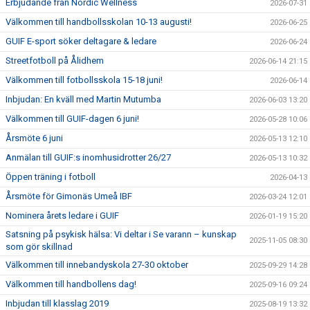
Erbjudande från Nordic Wellness
2026-07-31
Välkommen till handbollsskolan 10-13 augusti!
2026-06-25
GUIF E-sport söker deltagare & ledare
2026-06-24
Streetfotboll på Ålidhem
2026-06-14 21:15
Välkommen till fotbollsskola 15-18 juni!
2026-06-14
Inbjudan: En kväll med Martin Mutumba
2026-06-03 13:20
Välkommen till GUIF-dagen 6 juni!
2026-05-28 10:06
Årsmöte 6 juni
2026-05-13 12:10
Anmälan till GUIF:s inomhusidrotter 26/27
2026-05-13 10:32
Öppen träning i fotboll
2026-04-13
Årsmöte för Gimonäs Umeå IBF
2026-03-24 12:01
Nominera årets ledare i GUIF
2026-01-19 15:20
Satsning på psykisk hälsa: Vi deltar i Se varann – kunskap
2025-11-05 08:30
som gör skillnad
Välkommen till innebandyskola 27-30 oktober
2025-09-29 14:28
Välkommen till handbollens dag!
2025-09-16 09:24
Inbjudan till klasslag 2019
2025-08-19 13:32