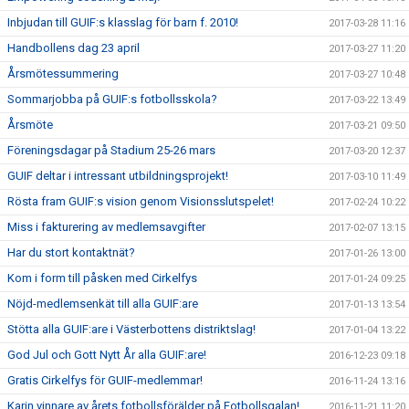
Inbjudan till GUIF:s klasslag för barn f. 2010!
2017-03-28 11:16
Handbollens dag 23 april
2017-03-27 11:20
Årsmötessummering
2017-03-27 10:48
Sommarjobba på GUIF:s fotbollsskola?
2017-03-22 13:49
Årsmöte
2017-03-21 09:50
Föreningsdagar på Stadium 25-26 mars
2017-03-20 12:37
GUIF deltar i intressant utbildningsprojekt!
2017-03-10 11:49
Rösta fram GUIF:s vision genom Visionsslutspelet!
2017-02-24 10:22
Miss i fakturering av medlemsavgifter
2017-02-07 13:15
Har du stort kontaktnät?
2017-01-26 13:00
Kom i form till påsken med Cirkelfys
2017-01-24 09:25
Nöjd-medlemsenkät till alla GUIF:are
2017-01-13 13:54
Stötta alla GUIF:are i Västerbottens distriktslag!
2017-01-04 13:22
God Jul och Gott Nytt År alla GUIF:are!
2016-12-23 09:18
Gratis Cirkelfys för GUIF-medlemmar!
2016-11-24 13:16
Karin vinnare av årets fotbollsförälder på Fotbollsgalan!
2016-11-21 11:20