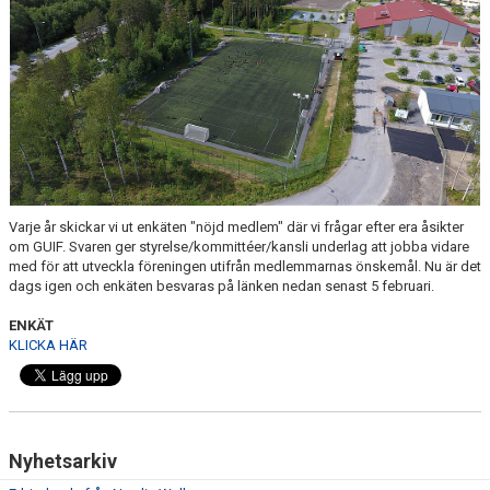
DOKUMENT
AVGIFTER
FRITIDSKORTET
MATERIALINKÖP
TOLK
Varje år skickar vi ut enkäten "nöjd medlem" där vi frågar efter era åsikter
om GUIF. Svaren ger styrelse/kommittéer/kansli underlag att jobba vidare
NATTVANDRING
med för att utveckla föreningen utifrån medlemmarnas önskemål. Nu är det
dags igen och enkäten besvaras på länken nedan senast 5 februari.
ENKÄT
KLICKA HÄR
Nyhetsarkiv