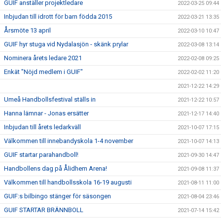
GUIF anställer projektledare
2022-03-25 09:44
Inbjudan till idrott för barn födda 2015
2022-03-21 13:35
Årsmöte 13 april
2022-03-10 10:47
GUIF hyr stuga vid Nydalasjön - skänk prylar
2022-03-08 13:14
Nominera årets ledare 2021
2022-02-08 09:25
Enkät "Nöjd medlem i GUIF"
2022-02-02 11:20
2021-12-22 14:29
Umeå Handbollsfestival ställs in
2021-12-22 10:57
Hanna lämnar - Jonas ersätter
2021-12-17 14:40
Inbjudan till årets ledarkväll
2021-10-07 17:15
Välkommen till innebandyskola 1-4 november
2021-10-07 14:13
GUIF startar parahandboll!
2021-09-30 14:47
Handbollens dag på Ålidhem Arena!
2021-09-08 11:37
Välkommen till handbollsskola 16-19 augusti
2021-08-11 11:00
GUIF:s bilbingo stänger för säsongen
2021-08-04 23:46
GUIF STARTAR BRÄNNBOLL
2021-07-14 15:42