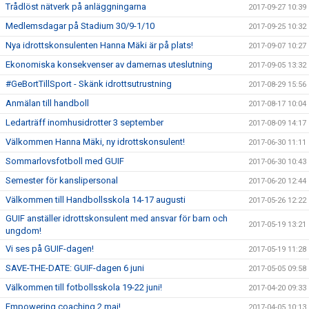
Trådlöst nätverk på anläggningarna
2017-09-27 10:39
Medlemsdagar på Stadium 30/9-1/10
2017-09-25 10:32
Nya idrottskonsulenten Hanna Mäki är på plats!
2017-09-07 10:27
Ekonomiska konsekvenser av damernas uteslutning
2017-09-05 13:32
#GeBortTillSport - Skänk idrottsutrustning
2017-08-29 15:56
Anmälan till handboll
2017-08-17 10:04
Ledarträff inomhusidrotter 3 september
2017-08-09 14:17
Välkommen Hanna Mäki, ny idrottskonsulent!
2017-06-30 11:11
Sommarlovsfotboll med GUIF
2017-06-30 10:43
Semester för kanslipersonal
2017-06-20 12:44
Välkommen till Handbollsskola 14-17 augusti
2017-05-26 12:22
GUIF anställer idrottskonsulent med ansvar för barn och
2017-05-19 13:21
ungdom!
Vi ses på GUIF-dagen!
2017-05-19 11:28
SAVE-THE-DATE: GUIF-dagen 6 juni
2017-05-05 09:58
Välkommen till fotbollsskola 19-22 juni!
2017-04-20 09:33
Empowering coaching 2 maj!
2017-04-05 10:13