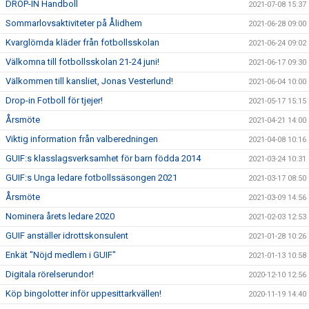
DROP-IN Handboll
2021-07-08 15:37
Sommarlovsaktiviteter på Ålidhem
2021-06-28 09:00
Kvarglömda kläder från fotbollsskolan
2021-06-24 09:02
Välkomna till fotbollsskolan 21-24 juni!
2021-06-17 09:30
Välkommen till kansliet, Jonas Vesterlund!
2021-06-04 10:00
Drop-in Fotboll för tjejer!
2021-05-17 15:15
Årsmöte
2021-04-21 14:00
Viktig information från valberedningen
2021-04-08 10:16
GUIF:s klasslagsverksamhet för barn födda 2014
2021-03-24 10:31
GUIF:s Unga ledare fotbollssäsongen 2021
2021-03-17 08:50
Årsmöte
2021-03-09 14:56
Nominera årets ledare 2020
2021-02-03 12:53
GUIF anställer idrottskonsulent
2021-01-28 10:26
Enkät "Nöjd medlem i GUIF"
2021-01-13 10:58
Digitala rörelserundor!
2020-12-10 12:56
Köp bingolotter inför uppesittarkvällen!
2020-11-19 14:40