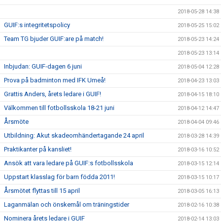
2018-05-28 14:38
GUIF:s integritetspolicy
2018-05-25 15:02
Team TG bjuder GUIF:are på match!
2018-05-23 14:24
2018-05-23 13:14
Inbjudan: GUIF-dagen 6 juni
2018-05-04 12:28
Prova på badminton med IFK Umeå!
2018-04-23 13:03
Grattis Anders, årets ledare i GUIF!
2018-04-15 18:10
Välkommen till fotbollsskola 18-21 juni
2018-04-12 14:47
Årsmöte
2018-04-04 09:46
Utbildning: Akut skadeomhändertagande 24 april
2018-03-28 14:39
Praktikanter på kansliet!
2018-03-16 10:52
Ansök att vara ledare på GUIF:s fotbollsskola
2018-03-15 12:14
Uppstart klasslag för barn födda 2011!
2018-03-15 10:17
Årsmötet flyttas till 15 april
2018-03-05 16:13
Laganmälan och önskemål om träningstider
2018-02-16 10:38
Nominera årets ledare i GUIF
2018-02-14 13:03