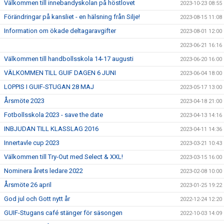
Välkommen till innebandyskolan på höstlovet
2023-10-23 08:55
Förändringar på kansliet - en hälsning från Silje!
2023-08-15 11:08
Information om ökade deltagaravgifter
2023-08-01 12:00
2023-06-21 16:16
Välkommen till handbollsskola 14-17 augusti
2023-06-20 16:00
VÄLKOMMEN TILL GUIF DAGEN 6 JUNI
2023-06-04 18:00
LOPPIS I GUIF-STUGAN 28 MAJ
2023-05-17 13:00
Årsmöte 2023
2023-04-18 21:00
Fotbollsskola 2023 - save the date
2023-04-13 14:16
INBJUDAN TILL KLASSLAG 2016
2023-04-11 14:36
Innertavle cup 2023
2023-03-21 10:43
Välkommen till Try-Out med Select & XXL!
2023-03-15 16:00
Nominera årets ledare 2022
2023-02-08 10:00
Årsmöte 26 april
2023-01-25 19:22
God jul och Gott nytt år
2022-12-24 12:20
GUIF-Stugans café stänger för säsongen
2022-10-03 14:09