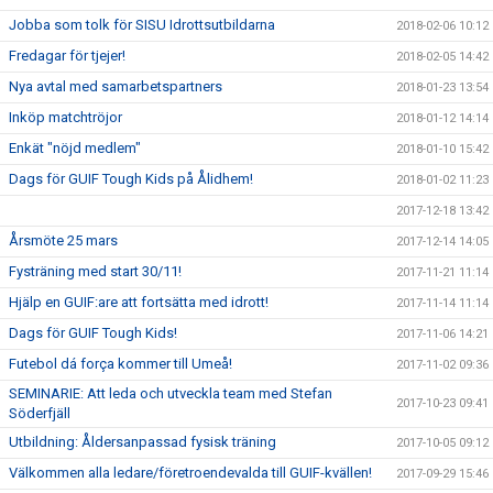
Jobba som tolk för SISU Idrottsutbildarna
2018-02-06 10:12
Fredagar för tjejer!
2018-02-05 14:42
Nya avtal med samarbetspartners
2018-01-23 13:54
Inköp matchtröjor
2018-01-12 14:14
Enkät "nöjd medlem"
2018-01-10 15:42
Dags för GUIF Tough Kids på Ålidhem!
2018-01-02 11:23
2017-12-18 13:42
Årsmöte 25 mars
2017-12-14 14:05
Fysträning med start 30/11!
2017-11-21 11:14
Hjälp en GUIF:are att fortsätta med idrott!
2017-11-14 11:14
Dags för GUIF Tough Kids!
2017-11-06 14:21
Futebol dá força kommer till Umeå!
2017-11-02 09:36
SEMINARIE: Att leda och utveckla team med Stefan
2017-10-23 09:41
Söderfjäll
Utbildning: Åldersanpassad fysisk träning
2017-10-05 09:12
Välkommen alla ledare/företroendevalda till GUIF-kvällen!
2017-09-29 15:46