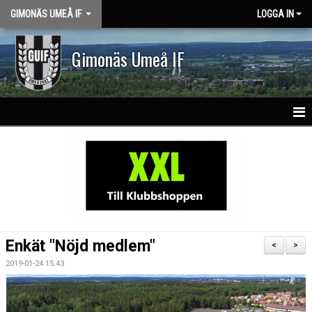
GIMONÄS UMEÅ IF
LOGGA IN
Gimonäs Umeå IF
HEM
OM KLUBBEN
PARTNERS
NY I GUIF
Enkät "Nöjd medlem"
<
>
VISION & VÄRDEGRUND
2019-01-24 15:43
KLASSLAG