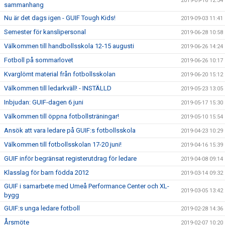
2019-09-16 12:34
sammanhang
Nu är det dags igen - GUIF Tough Kids!
2019-09-03 11:41
Semester för kanslipersonal
2019-06-28 10:58
Välkommen till handbollsskola 12-15 augusti
2019-06-26 14:24
Fotboll på sommarlovet
2019-06-26 10:17
Kvarglömt material från fotbollsskolan
2019-06-20 15:12
Välkommen till ledarkväll! - INSTÄLLD
2019-05-23 13:05
Inbjudan: GUIF-dagen 6 juni
2019-05-17 15:30
Välkommen till öppna fotbollsträningar!
2019-05-10 15:54
Ansök att vara ledare på GUIF:s fotbollsskola
2019-04-23 10:29
Välkommen till fotbollsskolan 17-20 juni!
2019-04-16 15:39
GUIF inför begränsat registerutdrag för ledare
2019-04-08 09:14
Klasslag för barn födda 2012
2019-03-14 09:32
GUIF i samarbete med Umeå Performance Center och XL-
2019-03-05 13:42
bygg
GUIF:s unga ledare fotboll
2019-02-28 14:36
Årsmöte
2019-02-07 10:20