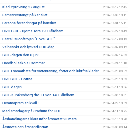
Klädutprovning 27 augusti
2016-08-12 12:45
Semesterstängt på kansliet
2016-07-08 13:11
Personalförändringar på kansliet
2016-07-01 15:11
Div 3 GUIF - Björna Tors 1900 ålidhem
2016-06-22 19:49
Beställ succétröjan "I love GUIF"
2016-06-17 08:13
Välbesökt och lyckad GUIF-dag
2016-06-07 09:12
GUIF-dagen den 6 juni!
2016-06-02 14:33
Handbollsskola i sommar
2016-05-24 11:18
GUIF i samarbete för vattenrening, fötter och luktfria kläder.
2016-05-23 09:52
Div3 GUIF - Gottne
2016-05-20 13:03
GUIF dagen
2016-05-11 13:36
GUIF-Kubikenborg div3 H Sön 1400 ålidhem
2016-05-06 10:31
Hemmapremiär ikväll !!
2016-04-29 13:09
Medlemsdagar på Stadium för GUIF
2016-04-11 10:25
Årshandlingarna klara inför årsmötet 23 mars
2016-03-15 13:20
Årsmöte och årshandlingar!
2016-03-03 09:14