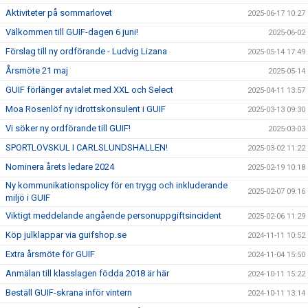
Aktiviteter på sommarlovet
2025-06-17 10:27
Välkommen till GUIF-dagen 6 juni!
2025-06-02
Förslag till ny ordförande - Ludvig Lizana
2025-05-14 17:49
Årsmöte 21 maj
2025-05-14
GUIF förlänger avtalet med XXL och Select
2025-04-11 13:57
Moa Rosenlöf ny idrottskonsulent i GUIF
2025-03-13 09:30
Vi söker ny ordförande till GUIF!
2025-03-03
SPORTLOVSKUL I CARLSLUNDSHALLEN!
2025-03-02 11:22
Nominera årets ledare 2024
2025-02-19 10:18
Ny kommunikationspolicy för en trygg och inkluderande
2025-02-07 09:16
miljö i GUIF
Viktigt meddelande angående personuppgiftsincident
2025-02-06 11:29
Köp julklappar via guifshop.se
2024-11-11 10:52
Extra årsmöte för GUIF
2024-11-04 15:50
Anmälan till klasslagen födda 2018 är här
2024-10-11 15:22
Beställ GUIF-skrana inför vintern
2024-10-11 13:14