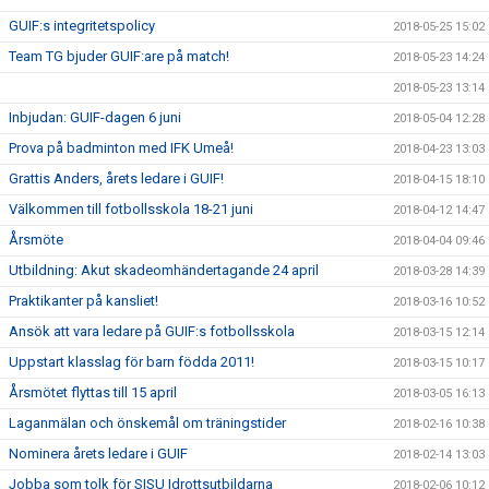
GUIF:s integritetspolicy
2018-05-25 15:02
Team TG bjuder GUIF:are på match!
2018-05-23 14:24
2018-05-23 13:14
Inbjudan: GUIF-dagen 6 juni
2018-05-04 12:28
Prova på badminton med IFK Umeå!
2018-04-23 13:03
Grattis Anders, årets ledare i GUIF!
2018-04-15 18:10
Välkommen till fotbollsskola 18-21 juni
2018-04-12 14:47
Årsmöte
2018-04-04 09:46
Utbildning: Akut skadeomhändertagande 24 april
2018-03-28 14:39
Praktikanter på kansliet!
2018-03-16 10:52
Ansök att vara ledare på GUIF:s fotbollsskola
2018-03-15 12:14
Uppstart klasslag för barn födda 2011!
2018-03-15 10:17
Årsmötet flyttas till 15 april
2018-03-05 16:13
Laganmälan och önskemål om träningstider
2018-02-16 10:38
Nominera årets ledare i GUIF
2018-02-14 13:03
Jobba som tolk för SISU Idrottsutbildarna
2018-02-06 10:12