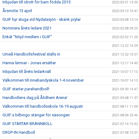
Inbjudan till idrott för barn födda 2015
2022-03-21 13:35
Årsmöte 13 april
2022-03-10 10:47
GUIF hyr stuga vid Nydalasjön - skänk prylar
2022-03-08 13:14
Nominera årets ledare 2021
2022-02-08 09:25
Enkät "Nöjd medlem i GUIF"
2022-02-02 11:20
2021-12-22 14:29
Umeå Handbollsfestival ställs in
2021-12-22 10:57
Hanna lämnar - Jonas ersätter
2021-12-17 14:40
Inbjudan till årets ledarkväll
2021-10-07 17:15
Välkommen till innebandyskola 1-4 november
2021-10-07 14:13
GUIF startar parahandboll!
2021-09-30 14:47
Handbollens dag på Ålidhem Arena!
2021-09-08 11:37
Välkommen till handbollsskola 16-19 augusti
2021-08-11 11:00
GUIF:s bilbingo stänger för säsongen
2021-08-04 23:46
GUIF STARTAR BRÄNNBOLL
2021-07-14 15:42
DROP-IN Handboll
2021-07-08 15:37