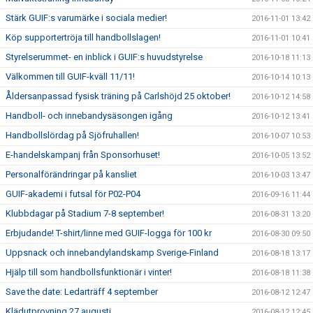
Stärk GUIF:s varumärke i sociala medier!
2016-11-01 13:42
Köp supportertröja till handbollslagen!
2016-11-01 10:41
Styrelserummet- en inblick i GUIF:s huvudstyrelse
2016-10-18 11:13
Välkommen till GUIF-kväll 11/11!
2016-10-14 10:13
Åldersanpassad fysisk träning på Carlshöjd 25 oktober!
2016-10-12 14:58
Handboll- och innebandysäsongen igång
2016-10-12 13:41
Handbollslördag på Sjöfruhallen!
2016-10-07 10:53
E-handelskampanj från Sponsorhuset!
2016-10-05 13:52
Personalförändringar på kansliet
2016-10-03 13:47
GUIF-akademi i futsal för P02-P04
2016-09-16 11:44
Klubbdagar på Stadium 7-8 september!
2016-08-31 13:20
Erbjudande! T-shirt/linne med GUIF-logga för 100 kr
2016-08-30 09:50
Uppsnack och innebandylandskamp Sverige-Finland
2016-08-18 13:17
Hjälp till som handbollsfunktionär i vinter!
2016-08-18 11:38
Save the date: Ledarträff 4 september
2016-08-12 12:47
Klädutprovning 27 augusti
2016-08-12 12:45