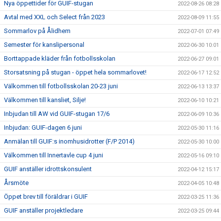
Nya öppettider för GUIF-stugan
2022-08-26 08:28
Avtal med XXL och Select från 2023
2022-08-09 11:55
Sommarlov på Ålidhem
2022-07-01 07:49
Semester för kanslipersonal
2022-06-30 10:01
Borttappade kläder från fotbollsskolan
2022-06-27 09:01
Storsatsning på stugan - öppet hela sommarlovet!
2022-06-17 12:52
Välkommen till fotbollsskolan 20-23 juni
2022-06-13 13:37
Välkommen till kansliet, Silje!
2022-06-10 10:21
Inbjudan till AW vid GUIF-stugan 17/6
2022-06-09 10:36
Inbjudan: GUIF-dagen 6 juni
2022-05-30 11:16
Anmälan till GUIF:s inomhusidrotter (F/P 2014)
2022-05-30 10:00
Välkommen till Innertavle cup 4 juni
2022-05-16 09:10
GUIF anställer idrottskonsulent
2022-04-12 15:17
Årsmöte
2022-04-05 10:48
Öppet brev till föräldrar i GUIF
2022-03-25 11:36
GUIF anställer projektledare
2022-03-25 09:44