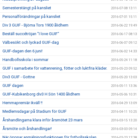
Semesterstängt på kansliet
2016-07-08 13:11
Personalförändringar på kansliet
2016-07-01 15:11
Div 3 GUIF - Björna Tors 1900 ålidhem
2016-06-22 19:49
Beställ succétröjan "I love GUIF"
2016-06-17 08:13
Välbesökt och lyckad GUIF-dag
2016-06-07 09:12
GUIF-dagen den 6 juni!
2016-06-02 14:33
Handbollsskola i sommar
2016-05-24 11:18
GUIF i samarbete för vattenrening, fötter och luktfria kläder.
2016-05-23 09:52
Div3 GUIF - Gottne
2016-05-20 13:03
GUIF dagen
2016-05-11 13:36
GUIF-Kubikenborg div3 H Sön 1400 ålidhem
2016-05-06 10:31
Hemmapremiär ikväll !!
2016-04-29 13:09
Medlemsdagar på Stadium för GUIF
2016-04-11 10:25
Årshandlingarna klara inför årsmötet 23 mars
2016-03-15 13:20
Årsmöte och årshandlingar!
2016-03-03 09:14
När öppnar anmälningsfunktionen för fotbollsskolan
2016-02-23 12:38