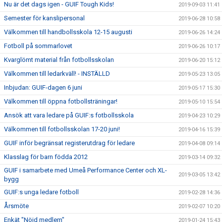
Nu är det dags igen - GUIF Tough Kids!
2019-09-03 11:41
Semester för kanslipersonal
2019-06-28 10:58
Välkommen till handbollsskola 12-15 augusti
2019-06-26 14:24
Fotboll på sommarlovet
2019-06-26 10:17
Kvarglömt material från fotbollsskolan
2019-06-20 15:12
Välkommen till ledarkväll! - INSTÄLLD
2019-05-23 13:05
Inbjudan: GUIF-dagen 6 juni
2019-05-17 15:30
Välkommen till öppna fotbollsträningar!
2019-05-10 15:54
Ansök att vara ledare på GUIF:s fotbollsskola
2019-04-23 10:29
Välkommen till fotbollsskolan 17-20 juni!
2019-04-16 15:39
GUIF inför begränsat registerutdrag för ledare
2019-04-08 09:14
Klasslag för barn födda 2012
2019-03-14 09:32
GUIF i samarbete med Umeå Performance Center och XL-
2019-03-05 13:42
bygg
GUIF:s unga ledare fotboll
2019-02-28 14:36
Årsmöte
2019-02-07 10:20
Enkät "Nöjd medlem"
2019-01-24 15:43