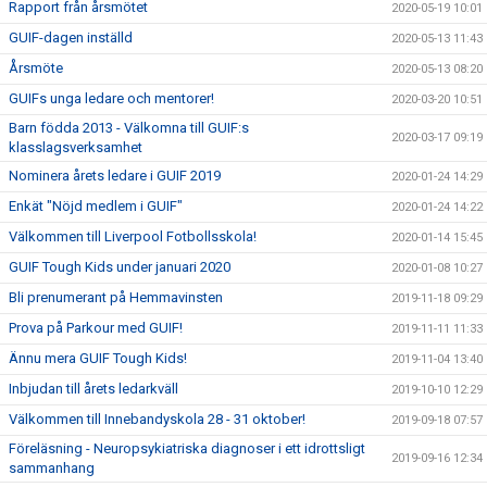
Rapport från årsmötet
2020-05-19 10:01
GUIF-dagen inställd
2020-05-13 11:43
Årsmöte
2020-05-13 08:20
GUIFs unga ledare och mentorer!
2020-03-20 10:51
Barn födda 2013 - Välkomna till GUIF:s
2020-03-17 09:19
klasslagsverksamhet
Nominera årets ledare i GUIF 2019
2020-01-24 14:29
Enkät "Nöjd medlem i GUIF"
2020-01-24 14:22
Välkommen till Liverpool Fotbollsskola!
2020-01-14 15:45
GUIF Tough Kids under januari 2020
2020-01-08 10:27
Bli prenumerant på Hemmavinsten
2019-11-18 09:29
Prova på Parkour med GUIF!
2019-11-11 11:33
Ännu mera GUIF Tough Kids!
2019-11-04 13:40
Inbjudan till årets ledarkväll
2019-10-10 12:29
Välkommen till Innebandyskola 28 - 31 oktober!
2019-09-18 07:57
Föreläsning - Neuropsykiatriska diagnoser i ett idrottsligt
2019-09-16 12:34
sammanhang