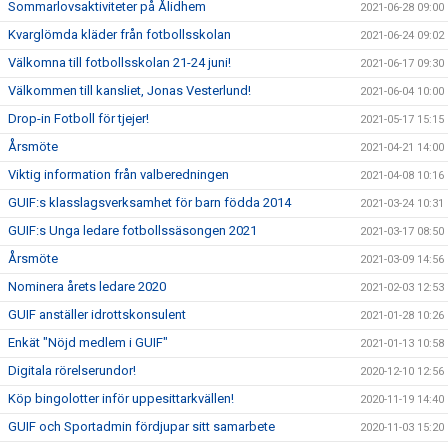
Sommarlovsaktiviteter på Ålidhem
2021-06-28 09:00
Kvarglömda kläder från fotbollsskolan
2021-06-24 09:02
Välkomna till fotbollsskolan 21-24 juni!
2021-06-17 09:30
Välkommen till kansliet, Jonas Vesterlund!
2021-06-04 10:00
Drop-in Fotboll för tjejer!
2021-05-17 15:15
Årsmöte
2021-04-21 14:00
Viktig information från valberedningen
2021-04-08 10:16
GUIF:s klasslagsverksamhet för barn födda 2014
2021-03-24 10:31
GUIF:s Unga ledare fotbollssäsongen 2021
2021-03-17 08:50
Årsmöte
2021-03-09 14:56
Nominera årets ledare 2020
2021-02-03 12:53
GUIF anställer idrottskonsulent
2021-01-28 10:26
Enkät "Nöjd medlem i GUIF"
2021-01-13 10:58
Digitala rörelserundor!
2020-12-10 12:56
Köp bingolotter inför uppesittarkvällen!
2020-11-19 14:40
GUIF och Sportadmin fördjupar sitt samarbete
2020-11-03 15:20