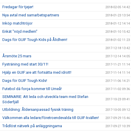
Fredagar för tjejer!
2018-02-05 14:42
Nya avtal med samarbetspartners
2018-01-23 13:54
Inköp matchtröjor
2018-01-12 14:14
Enkät "nöjd medlem"
2018-01-10 15:42
Dags för GUIF Tough Kids på Ålidhem!
2018-01-02 11:23
2017-12-18 13:42
Årsmöte 25 mars
2017-12-14 14:05
Fysträning med start 30/11!
2017-11-21 11:14
Hjälp en GUIF:are att fortsätta med idrott!
2017-11-14 11:14
Dags för GUIF Tough Kids!
2017-11-06 14:21
Futebol dá força kommer till Umeå!
2017-11-02 09:36
SEMINARIE: Att leda och utveckla team med Stefan
2017-10-23 09:41
Söderfjäll
Utbildning: Åldersanpassad fysisk träning
2017-10-05 09:12
Välkommen alla ledare/företroendevalda till GUIF-kvällen!
2017-09-29 15:46
Trådlöst nätverk på anläggningarna
2017-09-27 10:39