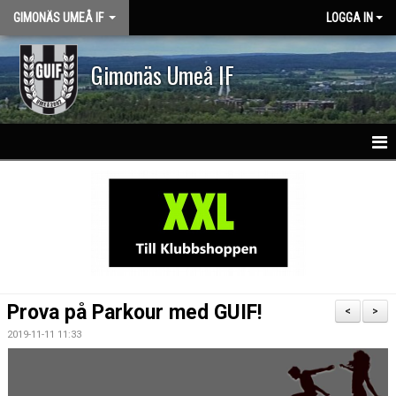
GIMONÄS UMEÅ IF
LOGGA IN
Gimonäs Umeå IF
HEM
OM KLUBBEN
PARTNERS
NY I GUIF
Prova på Parkour med GUIF!
<
>
VISION & VÄRDEGRUND
2019-11-11 11:33
KLASSLAG