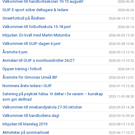
Välkommen till handbollsskolan 10-13 augusti!
2026-06-25
GUIF E-sport söker deltagare & ledare
2026-06-24
Streetfotboll på Ålidhem
2026-06-14 21:15
Välkommen till fotbollsskola 15-18 juni!
2026-06-14
Inbjudan: En kväll med Martin Mutumba
2026-06-03 13:20
Välkommen till GUIF-dagen 6 juni!
2026-05-28 10:06
Årsmöte 6 juni
2026-05-13 12:10
Anmälan till GUIF:s inomhusidrotter 26/27
2026-05-13 10:32
Öppen träning i fotboll
2026-04-13
Årsmöte för Gimonäs Umeå IBF
2026-03-24 12:01
Nominera årets ledare i GUIF
2026-01-19 15:20
Satsning på psykisk hälsa: Vi deltar i Se varann – kunskap
2025-11-05 08:30
som gör skillnad
Välkommen till innebandyskola 27-30 oktober
2025-09-29 14:28
Välkommen till handbollens dag!
2025-09-16 09:24
Inbjudan till klasslag 2019
2025-08-19 13:32
Aktiviteter på sommarlovet
2025-06-17 10:27