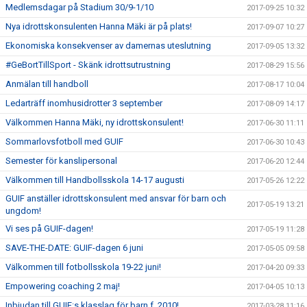
Medlemsdagar på Stadium 30/9-1/10
2017-09-25 10:32
Nya idrottskonsulenten Hanna Mäki är på plats!
2017-09-07 10:27
Ekonomiska konsekvenser av damernas uteslutning
2017-09-05 13:32
#GeBortTillSport - Skänk idrottsutrustning
2017-08-29 15:56
Anmälan till handboll
2017-08-17 10:04
Ledarträff inomhusidrotter 3 september
2017-08-09 14:17
Välkommen Hanna Mäki, ny idrottskonsulent!
2017-06-30 11:11
Sommarlovsfotboll med GUIF
2017-06-30 10:43
Semester för kanslipersonal
2017-06-20 12:44
Välkommen till Handbollsskola 14-17 augusti
2017-05-26 12:22
GUIF anställer idrottskonsulent med ansvar för barn och
2017-05-19 13:21
ungdom!
Vi ses på GUIF-dagen!
2017-05-19 11:28
SAVE-THE-DATE: GUIF-dagen 6 juni
2017-05-05 09:58
Välkommen till fotbollsskola 19-22 juni!
2017-04-20 09:33
Empowering coaching 2 maj!
2017-04-05 10:13
Inbjudan till GUIF:s klasslag för barn f. 2010!
2017-03-28 11:16