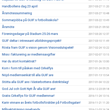
Handbollens dag 23 april
2017-03-27 11:20
Årsmötessummering
2017-03-27 10:48
Sommarjobba på GUIF:s fotbollsskola?
2017-03-22 13:49
Årsmöte
2017-03-21 09:50
Föreningsdagar på Stadium 25-26 mars
2017-03-20 12:37
GUIF deltar i intressant utbildningsprojekt!
2017-03-10 11:49
Rösta fram GUIF:s vision genom Visionsslutspelet!
2017-02-24 10:22
Miss i fakturering av medlemsavgifter
2017-02-07 13:15
Har du stort kontaktnät?
2017-01-26 13:00
Kom i form till påsken med Cirkelfys
2017-01-24 09:25
Nöjd-medlemsenkät till alla GUIF:are
2017-01-13 13:54
Stötta alla GUIF:are i Västerbottens distriktslag!
2017-01-04 13:22
God Jul och Gott Nytt År alla GUIF:are!
2016-12-23 09:18
Gratis Cirkelfys för GUIF-medlemmar!
2016-11-24 13:16
Karin vinnare av årets fotbollsförälder på Fotbollsgalan!
2016-11-21 11:20
Målvaktsträning innebandy
2016-11-03 16:24