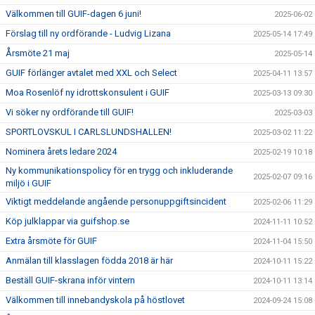
Välkommen till GUIF-dagen 6 juni!
2025-06-02
Förslag till ny ordförande - Ludvig Lizana
2025-05-14 17:49
Årsmöte 21 maj
2025-05-14
GUIF förlänger avtalet med XXL och Select
2025-04-11 13:57
Moa Rosenlöf ny idrottskonsulent i GUIF
2025-03-13 09:30
Vi söker ny ordförande till GUIF!
2025-03-03
SPORTLOVSKUL I CARLSLUNDSHALLEN!
2025-03-02 11:22
Nominera årets ledare 2024
2025-02-19 10:18
Ny kommunikationspolicy för en trygg och inkluderande
2025-02-07 09:16
miljö i GUIF
Viktigt meddelande angående personuppgiftsincident
2025-02-06 11:29
Köp julklappar via guifshop.se
2024-11-11 10:52
Extra årsmöte för GUIF
2024-11-04 15:50
Anmälan till klasslagen födda 2018 är här
2024-10-11 15:22
Beställ GUIF-skrana inför vintern
2024-10-11 13:14
Välkommen till innebandyskola på höstlovet
2024-09-24 15:08