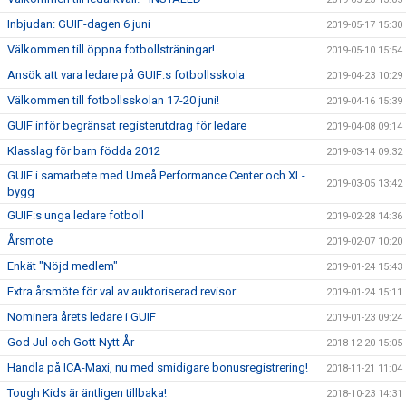
Inbjudan: GUIF-dagen 6 juni
2019-05-17 15:30
Välkommen till öppna fotbollsträningar!
2019-05-10 15:54
Ansök att vara ledare på GUIF:s fotbollsskola
2019-04-23 10:29
Välkommen till fotbollsskolan 17-20 juni!
2019-04-16 15:39
GUIF inför begränsat registerutdrag för ledare
2019-04-08 09:14
Klasslag för barn födda 2012
2019-03-14 09:32
GUIF i samarbete med Umeå Performance Center och XL-
2019-03-05 13:42
bygg
GUIF:s unga ledare fotboll
2019-02-28 14:36
Årsmöte
2019-02-07 10:20
Enkät "Nöjd medlem"
2019-01-24 15:43
Extra årsmöte för val av auktoriserad revisor
2019-01-24 15:11
Nominera årets ledare i GUIF
2019-01-23 09:24
God Jul och Gott Nytt År
2018-12-20 15:05
Handla på ICA-Maxi, nu med smidigare bonusregistrering!
2018-11-21 11:04
Tough Kids är äntligen tillbaka!
2018-10-23 14:31