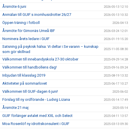
Årsmöte 6 juni
2026-05-13 12:10
Anmälan till GUIF:s inomhusidrotter 26/27
2026-05-13 10:32
Öppen träning i fotboll
2026-04-13
Årsmöte för Gimonäs Umeå IBF
2026-03-24 12:01
Nominera årets ledare i GUIF
2026-01-19 15:20
Satsning på psykisk hälsa: Vi deltar i Se varann – kunskap
2025-11-05 08:30
som gör skillnad
Välkommen till innebandyskola 27-30 oktober
2025-09-29 14:28
Välkommen till handbollens dag!
2025-09-16 09:24
Inbjudan till klasslag 2019
2025-08-19 13:32
Aktiviteter på sommarlovet
2025-06-17 10:27
Välkommen till GUIF-dagen 6 juni!
2025-06-02
Förslag till ny ordförande - Ludvig Lizana
2025-05-14 17:49
Årsmöte 21 maj
2025-05-14
GUIF förlänger avtalet med XXL och Select
2025-04-11 13:57
Moa Rosenlöf ny idrottskonsulent i GUIF
2025-03-13 09:30