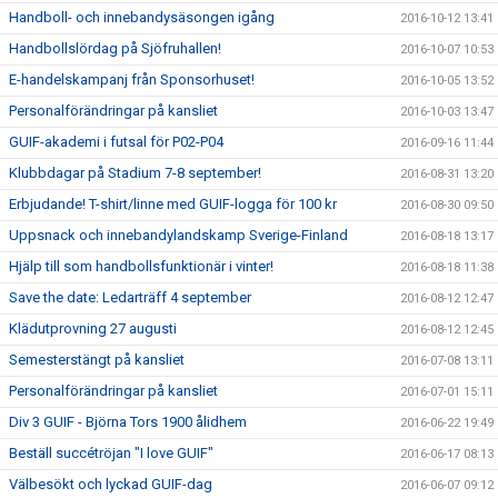
Handboll- och innebandysäsongen igång
2016-10-12 13:41
Handbollslördag på Sjöfruhallen!
2016-10-07 10:53
E-handelskampanj från Sponsorhuset!
2016-10-05 13:52
Personalförändringar på kansliet
2016-10-03 13:47
GUIF-akademi i futsal för P02-P04
2016-09-16 11:44
Klubbdagar på Stadium 7-8 september!
2016-08-31 13:20
Erbjudande! T-shirt/linne med GUIF-logga för 100 kr
2016-08-30 09:50
Uppsnack och innebandylandskamp Sverige-Finland
2016-08-18 13:17
Hjälp till som handbollsfunktionär i vinter!
2016-08-18 11:38
Save the date: Ledarträff 4 september
2016-08-12 12:47
Klädutprovning 27 augusti
2016-08-12 12:45
Semesterstängt på kansliet
2016-07-08 13:11
Personalförändringar på kansliet
2016-07-01 15:11
Div 3 GUIF - Björna Tors 1900 ålidhem
2016-06-22 19:49
Beställ succétröjan "I love GUIF"
2016-06-17 08:13
Välbesökt och lyckad GUIF-dag
2016-06-07 09:12