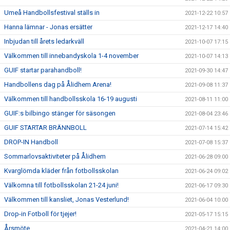
Umeå Handbollsfestival ställs in
2021-12-22 10:57
Hanna lämnar - Jonas ersätter
2021-12-17 14:40
Inbjudan till årets ledarkväll
2021-10-07 17:15
Välkommen till innebandyskola 1-4 november
2021-10-07 14:13
GUIF startar parahandboll!
2021-09-30 14:47
Handbollens dag på Ålidhem Arena!
2021-09-08 11:37
Välkommen till handbollsskola 16-19 augusti
2021-08-11 11:00
GUIF:s bilbingo stänger för säsongen
2021-08-04 23:46
GUIF STARTAR BRÄNNBOLL
2021-07-14 15:42
DROP-IN Handboll
2021-07-08 15:37
Sommarlovsaktiviteter på Ålidhem
2021-06-28 09:00
Kvarglömda kläder från fotbollsskolan
2021-06-24 09:02
Välkomna till fotbollsskolan 21-24 juni!
2021-06-17 09:30
Välkommen till kansliet, Jonas Vesterlund!
2021-06-04 10:00
Drop-in Fotboll för tjejer!
2021-05-17 15:15
Årsmöte
2021-04-21 14:00