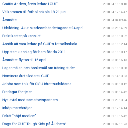
Grattis Anders, årets ledare i GUIF!
2018-04-15 18:10
Välkommen till fotbollsskola 18-21 juni
2018-04-12 14:47
Årsmöte
2018-04-04 09:46
Utbildning: Akut skadeomhändertagande 24 april
2018-03-28 14:39
Praktikanter på kansliet!
2018-03-16 10:52
Ansök att vara ledare på GUIF:s fotbollsskola
2018-03-15 12:14
Uppstart klasslag för barn födda 2011!
2018-03-15 10:17
Årsmötet flyttas till 15 april
2018-03-05 16:13
Laganmälan och önskemål om träningstider
2018-02-16 10:38
Nominera årets ledare i GUIF
2018-02-14 13:03
Jobba som tolk för SISU Idrottsutbildarna
2018-02-06 10:12
Fredagar för tjejer!
2018-02-05 14:42
Nya avtal med samarbetspartners
2018-01-23 13:54
Inköp matchtröjor
2018-01-12 14:14
Enkät "nöjd medlem"
2018-01-10 15:42
Dags för GUIF Tough Kids på Ålidhem!
2018-01-02 11:23