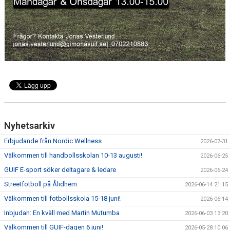
Nyhetsarkiv
Erbjudande från Nordic Wellness
2026-07-31
Välkommen till handbollsskolan 10-13 augusti!
2026-06-25
GUIF E-sport söker deltagare & ledare
2026-06-24
Streetfotboll på Ålidhem
2026-06-14 21:15
Välkommen till fotbollsskola 15-18 juni!
2026-06-14
Inbjudan: En kväll med Martin Mutumba
2026-06-03 13:20
Välkommen till GUIF-dagen 6 juni!
2026-05-28 10:06