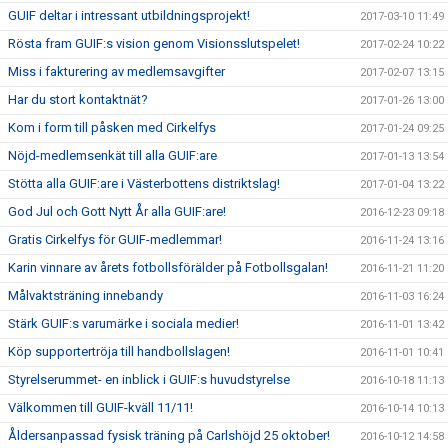
GUIF deltar i intressant utbildningsprojekt!
2017-03-10 11:49
Rösta fram GUIF:s vision genom Visionsslutspelet!
2017-02-24 10:22
Miss i fakturering av medlemsavgifter
2017-02-07 13:15
Har du stort kontaktnät?
2017-01-26 13:00
Kom i form till påsken med Cirkelfys
2017-01-24 09:25
Nöjd-medlemsenkät till alla GUIF:are
2017-01-13 13:54
Stötta alla GUIF:are i Västerbottens distriktslag!
2017-01-04 13:22
God Jul och Gott Nytt År alla GUIF:are!
2016-12-23 09:18
Gratis Cirkelfys för GUIF-medlemmar!
2016-11-24 13:16
Karin vinnare av årets fotbollsförälder på Fotbollsgalan!
2016-11-21 11:20
Målvaktsträning innebandy
2016-11-03 16:24
Stärk GUIF:s varumärke i sociala medier!
2016-11-01 13:42
Köp supportertröja till handbollslagen!
2016-11-01 10:41
Styrelserummet- en inblick i GUIF:s huvudstyrelse
2016-10-18 11:13
Välkommen till GUIF-kväll 11/11!
2016-10-14 10:13
Åldersanpassad fysisk träning på Carlshöjd 25 oktober!
2016-10-12 14:58