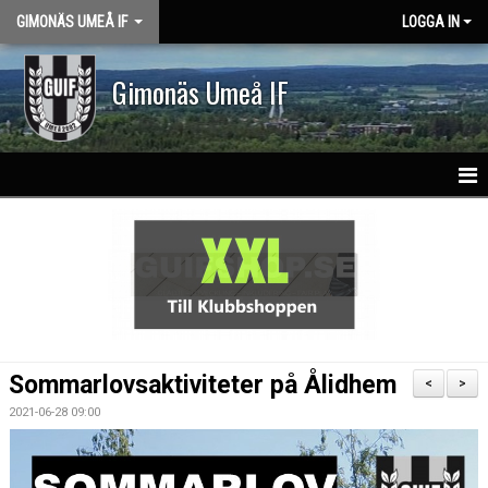
GIMONÄS UMEÅ IF
LOGGA IN
Gimonäs Umeå IF
HEM
OM KLUBBEN
PARTNERS
NY I GUIF
Sommarlovsaktiviteter på Ålidhem
<
>
VISION & VÄRDEGRUND
2021-06-28 09:00
KLASSLAG