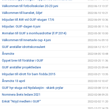
Välkommen till fotbollsskolan 20-23 juni
2022-06-13 13:37
Välkommen till kansliet, Silje!
2022-06-10 10:21
Inbjudan till AW vid GUIF-stugan 17/6
2022-06-09 10:36
Inbjudan: GUIF-dagen 6 juni
2022-05-30 11:16
Anmälan till GUIF:s inomhusidrotter (F/P 2014)
2022-05-30 10:00
Välkommen till Innertavle cup 4 juni
2022-05-16 09:10
GUIF anställer idrottskonsulent
2022-04-12 15:17
Årsmöte
2022-04-05 10:48
Öppet brev till föräldrar i GUIF
2022-03-25 11:36
GUIF anställer projektledare
2022-03-25 09:44
Inbjudan till idrott för barn födda 2015
2022-03-21 13:35
Årsmöte 13 april
2022-03-10 10:47
GUIF hyr stuga vid Nydalasjön - skänk prylar
2022-03-08 13:14
Nominera årets ledare 2021
2022-02-08 09:25
Enkät "Nöjd medlem i GUIF"
2022-02-02 11:20
2021-12-22 14:29