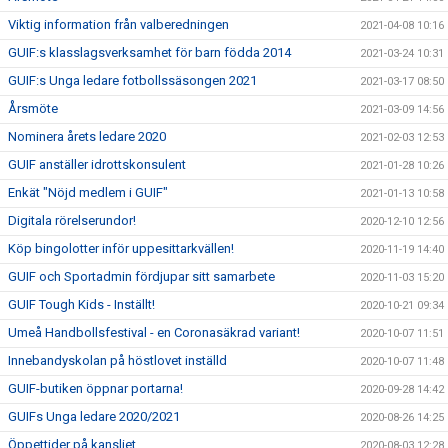
Viktig information från valberedningen
2021-04-08 10:16
GUIF:s klasslagsverksamhet för barn födda 2014
2021-03-24 10:31
GUIF:s Unga ledare fotbollssäsongen 2021
2021-03-17 08:50
Årsmöte
2021-03-09 14:56
Nominera årets ledare 2020
2021-02-03 12:53
GUIF anställer idrottskonsulent
2021-01-28 10:26
Enkät "Nöjd medlem i GUIF"
2021-01-13 10:58
Digitala rörelserundor!
2020-12-10 12:56
Köp bingolotter inför uppesittarkvällen!
2020-11-19 14:40
GUIF och Sportadmin fördjupar sitt samarbete
2020-11-03 15:20
GUIF Tough Kids - Inställt!
2020-10-21 09:34
Umeå Handbollsfestival - en Coronasäkrad variant!
2020-10-07 11:51
Innebandyskolan på höstlovet inställd
2020-10-07 11:48
GUIF-butiken öppnar portarna!
2020-09-28 14:42
GUIFs Unga ledare 2020/2021
2020-08-26 14:25
Öppettider på kansliet
2020-08-03 12:28