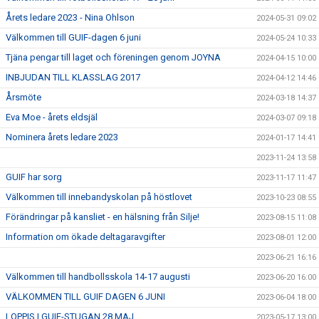
Årets ledare 2023 - Nina Ohlson
2024-05-31 09:02
Välkommen till GUIF-dagen 6 juni
2024-05-24 10:33
Tjäna pengar till laget och föreningen genom JOYNA
2024-04-15 10:00
INBJUDAN TILL KLASSLAG 2017
2024-04-12 14:46
Årsmöte
2024-03-18 14:37
Eva Moe - årets eldsjäl
2024-03-07 09:18
Nominera årets ledare 2023
2024-01-17 14:41
2023-11-24 13:58
GUIF har sorg
2023-11-17 11:47
Välkommen till innebandyskolan på höstlovet
2023-10-23 08:55
Förändringar på kansliet - en hälsning från Silje!
2023-08-15 11:08
Information om ökade deltagaravgifter
2023-08-01 12:00
2023-06-21 16:16
Välkommen till handbollsskola 14-17 augusti
2023-06-20 16:00
VÄLKOMMEN TILL GUIF DAGEN 6 JUNI
2023-06-04 18:00
LOPPIS I GUIF-STUGAN 28 MAJ
2023-05-17 13:00