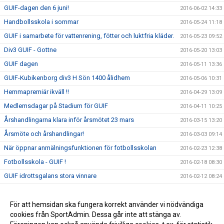
GUIF-dagen den 6 juni!
2016-06-02 14:33
Handbollsskola i sommar
2016-05-24 11:18
GUIF i samarbete för vattenrening, fötter och luktfria kläder.
2016-05-23 09:52
Div3 GUIF - Gottne
2016-05-20 13:03
GUIF dagen
2016-05-11 13:36
GUIF-Kubikenborg div3 H Sön 1400 ålidhem
2016-05-06 10:31
Hemmapremiär ikväll !!
2016-04-29 13:09
Medlemsdagar på Stadium för GUIF
2016-04-11 10:25
Årshandlingarna klara inför årsmötet 23 mars
2016-03-15 13:20
Årsmöte och årshandlingar!
2016-03-03 09:14
När öppnar anmälningsfunktionen för fotbollsskolan
2016-02-23 12:38
Fotbollsskola - GUIF !
2016-02-18 08:30
GUIF idrottsgalans stora vinnare
2016-02-12 08:24
Upptaktsmöten för fotbollssäsongen 2016
2016-02-03 08:38
Övergång från klasslag till kommunserielag
För att hemsidan ska fungera korrekt använder vi nödvändiga
2016-02-03 08:33
cookies från SportAdmin. Dessa går inte att stänga av.
Klasslagsturnering i innebandy
2016-02-03 08:31