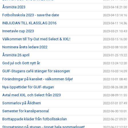
Årsmöte 2023
2023-04-18 21:00
Fotbollsskola 2023 - save the date
2023-04-13 14:16
INBJUDAN TILL KLASSLAG 2016
2023-04-11 14:36
Innertavle cup 2023
2023-03-21 10:43
Välkommen till Try-Out med Select & XXL!
2023-03-15 16:00
Nominera årets ledare 2022
2023-02-08 10:00
Årsmöte 26 april
2023-01-25 19:22
God jul och Gott nytt år
2022-12-24 12:20
GUIF-Stugans café stänger för säsongen
2022-10-03 14:09
Förändringar på kansliet - välkommen Silje!
2022-10-01 08:40
Nya öppettider för GUIF-stugan
2022-08-26 08:28
Avtal med XXL och Select från 2023
2022-08-09 11:55
Sommarlov på Ålidhem
2022-07-01 07:49
Semester för kanslipersonal
2022-06-30 10:01
Borttappade kläder från fotbollsskolan
2022-06-27 09:01
Storsatsning på stugan - öppet hela sommarlovet!
2022-06-17 12:52