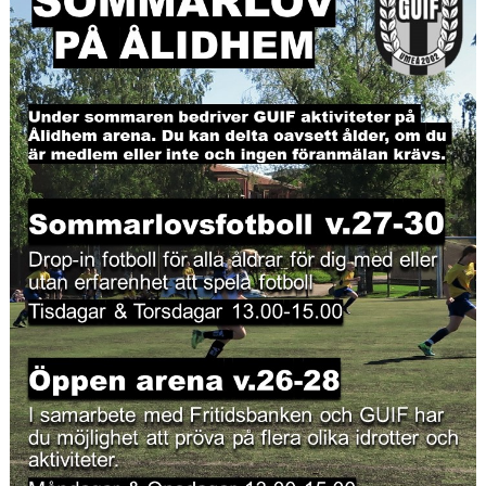
DOKUMENT
AVGIFTER
FRITIDSKORTET
MATERIALINKÖP
TOLK
NATTVANDRING