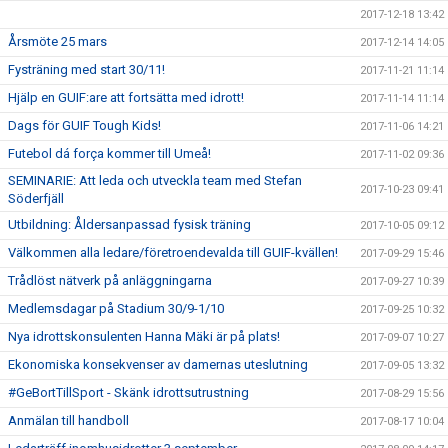
2017-12-18 13:42
Årsmöte 25 mars
2017-12-14 14:05
Fysträning med start 30/11!
2017-11-21 11:14
Hjälp en GUIF:are att fortsätta med idrott!
2017-11-14 11:14
Dags för GUIF Tough Kids!
2017-11-06 14:21
Futebol dá força kommer till Umeå!
2017-11-02 09:36
SEMINARIE: Att leda och utveckla team med Stefan
2017-10-23 09:41
Söderfjäll
Utbildning: Åldersanpassad fysisk träning
2017-10-05 09:12
Välkommen alla ledare/företroendevalda till GUIF-kvällen!
2017-09-29 15:46
Trådlöst nätverk på anläggningarna
2017-09-27 10:39
Medlemsdagar på Stadium 30/9-1/10
2017-09-25 10:32
Nya idrottskonsulenten Hanna Mäki är på plats!
2017-09-07 10:27
Ekonomiska konsekvenser av damernas uteslutning
2017-09-05 13:32
#GeBortTillSport - Skänk idrottsutrustning
2017-08-29 15:56
Anmälan till handboll
2017-08-17 10:04