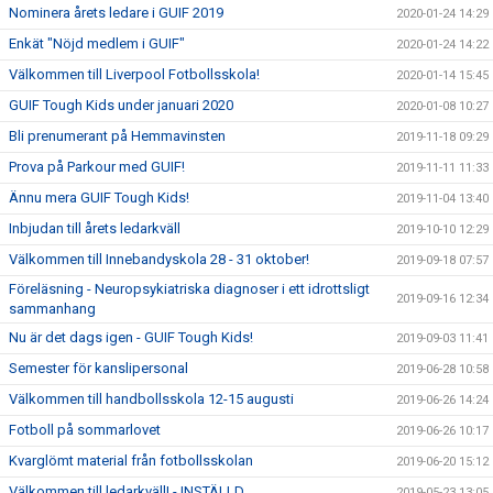
Nominera årets ledare i GUIF 2019
2020-01-24 14:29
Enkät "Nöjd medlem i GUIF"
2020-01-24 14:22
Välkommen till Liverpool Fotbollsskola!
2020-01-14 15:45
GUIF Tough Kids under januari 2020
2020-01-08 10:27
Bli prenumerant på Hemmavinsten
2019-11-18 09:29
Prova på Parkour med GUIF!
2019-11-11 11:33
Ännu mera GUIF Tough Kids!
2019-11-04 13:40
Inbjudan till årets ledarkväll
2019-10-10 12:29
Välkommen till Innebandyskola 28 - 31 oktober!
2019-09-18 07:57
Föreläsning - Neuropsykiatriska diagnoser i ett idrottsligt
2019-09-16 12:34
sammanhang
Nu är det dags igen - GUIF Tough Kids!
2019-09-03 11:41
Semester för kanslipersonal
2019-06-28 10:58
Välkommen till handbollsskola 12-15 augusti
2019-06-26 14:24
Fotboll på sommarlovet
2019-06-26 10:17
Kvarglömt material från fotbollsskolan
2019-06-20 15:12
Välkommen till ledarkväll! - INSTÄLLD
2019-05-23 13:05