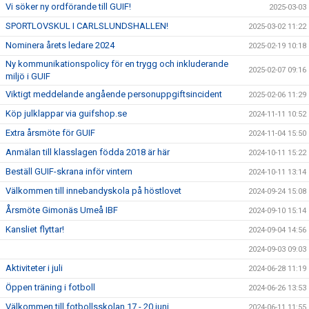
Vi söker ny ordförande till GUIF!
2025-03-03
SPORTLOVSKUL I CARLSLUNDSHALLEN!
2025-03-02 11:22
Nominera årets ledare 2024
2025-02-19 10:18
Ny kommunikationspolicy för en trygg och inkluderande
2025-02-07 09:16
miljö i GUIF
Viktigt meddelande angående personuppgiftsincident
2025-02-06 11:29
Köp julklappar via guifshop.se
2024-11-11 10:52
Extra årsmöte för GUIF
2024-11-04 15:50
Anmälan till klasslagen födda 2018 är här
2024-10-11 15:22
Beställ GUIF-skrana inför vintern
2024-10-11 13:14
Välkommen till innebandyskola på höstlovet
2024-09-24 15:08
Årsmöte Gimonäs Umeå IBF
2024-09-10 15:14
Kansliet flyttar!
2024-09-04 14:56
2024-09-03 09:03
Aktiviteter i juli
2024-06-28 11:19
Öppen träning i fotboll
2024-06-26 13:53
Välkommen till fotbollsskolan 17 - 20 juni
2024-06-11 11:55