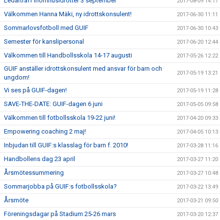
Ledarträff inomhusidrotter 3 september
2017-08-09 14:17
Välkommen Hanna Mäki, ny idrottskonsulent!
2017-06-30 11:11
Sommarlovsfotboll med GUIF
2017-06-30 10:43
Semester för kanslipersonal
2017-06-20 12:44
Välkommen till Handbollsskola 14-17 augusti
2017-05-26 12:22
GUIF anställer idrottskonsulent med ansvar för barn och
2017-05-19 13:21
ungdom!
Vi ses på GUIF-dagen!
2017-05-19 11:28
SAVE-THE-DATE: GUIF-dagen 6 juni
2017-05-05 09:58
Välkommen till fotbollsskola 19-22 juni!
2017-04-20 09:33
Empowering coaching 2 maj!
2017-04-05 10:13
Inbjudan till GUIF:s klasslag för barn f. 2010!
2017-03-28 11:16
Handbollens dag 23 april
2017-03-27 11:20
Årsmötessummering
2017-03-27 10:48
Sommarjobba på GUIF:s fotbollsskola?
2017-03-22 13:49
Årsmöte
2017-03-21 09:50
Föreningsdagar på Stadium 25-26 mars
2017-03-20 12:37