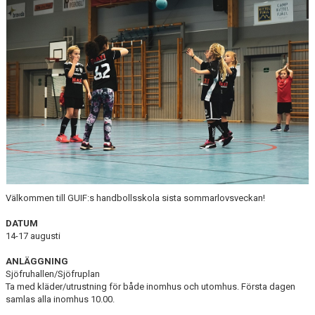
DOKUMENT
AVGIFTER
FRITIDSKORTET
MATERIALINKÖP
TOLK
NATTVANDRING
Välkommen till GUIF:s handbollsskola sista sommarlovsveckan!
DATUM
14-17 augusti
ANLÄGGNING
Sjöfruhallen/Sjöfruplan
Ta med kläder/utrustning för både inomhus och utomhus. Första dagen
samlas alla inomhus 10.00.