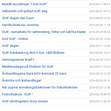
Beställ succétröjan "I love GUIF"
2016-06-17 08:13
Välbesökt och lyckad GUIF-dag
2016-06-07 09:12
GUIF-dagen den 6 juni!
2016-06-02 14:33
Handbollsskola i sommar
2016-05-24 11:18
GUIF i samarbete för vattenrening, fötter och luktfria kläder.
2016-05-23 09:52
Div3 GUIF - Gottne
2016-05-20 13:03
GUIF dagen
2016-05-11 13:36
GUIF-Kubikenborg div3 H Sön 1400 ålidhem
2016-05-06 10:31
Hemmapremiär ikväll !!
2016-04-29 13:09
Medlemsdagar på Stadium för GUIF
2016-04-11 10:25
Årshandlingarna klara inför årsmötet 23 mars
2016-03-15 13:20
Årsmöte och årshandlingar!
2016-03-03 09:14
När öppnar anmälningsfunktionen för fotbollsskolan
2016-02-23 12:38
Fotbollsskola - GUIF !
2016-02-18 08:30
GUIF idrottsgalans stora vinnare
2016-02-12 08:24
Upptaktsmöten för fotbollssäsongen 2016
2016-02-03 08:38