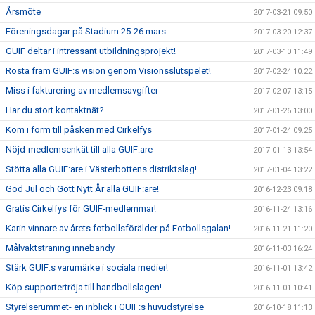
Årsmöte
2017-03-21 09:50
Föreningsdagar på Stadium 25-26 mars
2017-03-20 12:37
GUIF deltar i intressant utbildningsprojekt!
2017-03-10 11:49
Rösta fram GUIF:s vision genom Visionsslutspelet!
2017-02-24 10:22
Miss i fakturering av medlemsavgifter
2017-02-07 13:15
Har du stort kontaktnät?
2017-01-26 13:00
Kom i form till påsken med Cirkelfys
2017-01-24 09:25
Nöjd-medlemsenkät till alla GUIF:are
2017-01-13 13:54
Stötta alla GUIF:are i Västerbottens distriktslag!
2017-01-04 13:22
God Jul och Gott Nytt År alla GUIF:are!
2016-12-23 09:18
Gratis Cirkelfys för GUIF-medlemmar!
2016-11-24 13:16
Karin vinnare av årets fotbollsförälder på Fotbollsgalan!
2016-11-21 11:20
Målvaktsträning innebandy
2016-11-03 16:24
Stärk GUIF:s varumärke i sociala medier!
2016-11-01 13:42
Köp supportertröja till handbollslagen!
2016-11-01 10:41
Styrelserummet- en inblick i GUIF:s huvudstyrelse
2016-10-18 11:13