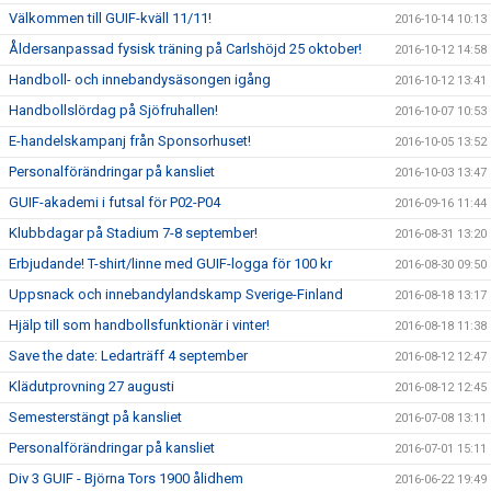
Välkommen till GUIF-kväll 11/11!
2016-10-14 10:13
Åldersanpassad fysisk träning på Carlshöjd 25 oktober!
2016-10-12 14:58
Handboll- och innebandysäsongen igång
2016-10-12 13:41
Handbollslördag på Sjöfruhallen!
2016-10-07 10:53
E-handelskampanj från Sponsorhuset!
2016-10-05 13:52
Personalförändringar på kansliet
2016-10-03 13:47
GUIF-akademi i futsal för P02-P04
2016-09-16 11:44
Klubbdagar på Stadium 7-8 september!
2016-08-31 13:20
Erbjudande! T-shirt/linne med GUIF-logga för 100 kr
2016-08-30 09:50
Uppsnack och innebandylandskamp Sverige-Finland
2016-08-18 13:17
Hjälp till som handbollsfunktionär i vinter!
2016-08-18 11:38
Save the date: Ledarträff 4 september
2016-08-12 12:47
Klädutprovning 27 augusti
2016-08-12 12:45
Semesterstängt på kansliet
2016-07-08 13:11
Personalförändringar på kansliet
2016-07-01 15:11
Div 3 GUIF - Björna Tors 1900 ålidhem
2016-06-22 19:49