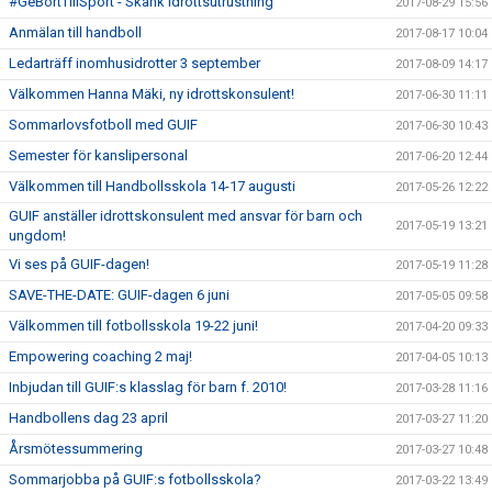
#GeBortTillSport - Skänk idrottsutrustning
2017-08-29 15:56
Anmälan till handboll
2017-08-17 10:04
Ledarträff inomhusidrotter 3 september
2017-08-09 14:17
Välkommen Hanna Mäki, ny idrottskonsulent!
2017-06-30 11:11
Sommarlovsfotboll med GUIF
2017-06-30 10:43
Semester för kanslipersonal
2017-06-20 12:44
Välkommen till Handbollsskola 14-17 augusti
2017-05-26 12:22
GUIF anställer idrottskonsulent med ansvar för barn och
2017-05-19 13:21
ungdom!
Vi ses på GUIF-dagen!
2017-05-19 11:28
SAVE-THE-DATE: GUIF-dagen 6 juni
2017-05-05 09:58
Välkommen till fotbollsskola 19-22 juni!
2017-04-20 09:33
Empowering coaching 2 maj!
2017-04-05 10:13
Inbjudan till GUIF:s klasslag för barn f. 2010!
2017-03-28 11:16
Handbollens dag 23 april
2017-03-27 11:20
Årsmötessummering
2017-03-27 10:48
Sommarjobba på GUIF:s fotbollsskola?
2017-03-22 13:49