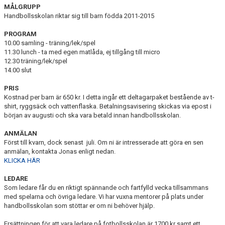
MÅLGRUPP
Handbollsskolan riktar sig till barn födda 2011-2015
PROGRAM
10.00 samling - träning/lek/spel
11.30 lunch - ta med egen matlåda, ej tillgång till micro
12.30 träning/lek/spel
14.00 slut
PRIS
Kostnad per barn är 650 kr. I detta ingår ett deltagarpaket bestående av t-
shirt, ryggsäck och vattenflaska. Betalningsavisering skickas via epost i
början av augusti och ska vara betald innan handbollsskolan.
ANMÄLAN
Först till kvarn, dock senast juli. Om ni är intresserade att göra en sen
anmälan, kontakta Jonas enligt nedan.
KLICKA HÄR
LEDARE
Som ledare får du en riktigt spännande och fartfylld vecka tillsammans
med spelarna och övriga ledare. Vi har vuxna mentorer på plats under
handbollsskolan som stöttar er om ni behöver hjälp.
Ersättningen för att vara ledare på fotbollsskolan är 1700 kr samt ett