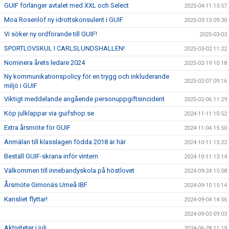
GUIF förlänger avtalet med XXL och Select
2025-04-11 13:57
Moa Rosenlöf ny idrottskonsulent i GUIF
2025-03-13 09:30
Vi söker ny ordförande till GUIF!
2025-03-03
SPORTLOVSKUL I CARLSLUNDSHALLEN!
2025-03-02 11:22
Nominera årets ledare 2024
2025-02-19 10:18
Ny kommunikationspolicy för en trygg och inkluderande
2025-02-07 09:16
miljö i GUIF
Viktigt meddelande angående personuppgiftsincident
2025-02-06 11:29
Köp julklappar via guifshop.se
2024-11-11 10:52
Extra årsmöte för GUIF
2024-11-04 15:50
Anmälan till klasslagen födda 2018 är här
2024-10-11 15:22
Beställ GUIF-skrana inför vintern
2024-10-11 13:14
Välkommen till innebandyskola på höstlovet
2024-09-24 15:08
Årsmöte Gimonäs Umeå IBF
2024-09-10 15:14
Kansliet flyttar!
2024-09-04 14:56
2024-09-03 09:03
Aktiviteter i juli
2024-06-28 11:19