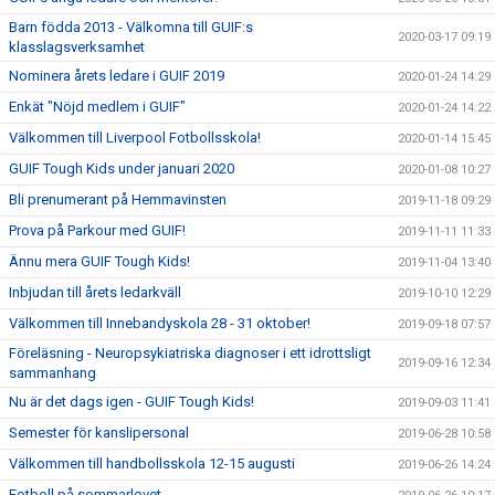
Barn födda 2013 - Välkomna till GUIF:s
2020-03-17 09:19
klasslagsverksamhet
Nominera årets ledare i GUIF 2019
2020-01-24 14:29
Enkät "Nöjd medlem i GUIF"
2020-01-24 14:22
Välkommen till Liverpool Fotbollsskola!
2020-01-14 15:45
GUIF Tough Kids under januari 2020
2020-01-08 10:27
Bli prenumerant på Hemmavinsten
2019-11-18 09:29
Prova på Parkour med GUIF!
2019-11-11 11:33
Ännu mera GUIF Tough Kids!
2019-11-04 13:40
Inbjudan till årets ledarkväll
2019-10-10 12:29
Välkommen till Innebandyskola 28 - 31 oktober!
2019-09-18 07:57
Föreläsning - Neuropsykiatriska diagnoser i ett idrottsligt
2019-09-16 12:34
sammanhang
Nu är det dags igen - GUIF Tough Kids!
2019-09-03 11:41
Semester för kanslipersonal
2019-06-28 10:58
Välkommen till handbollsskola 12-15 augusti
2019-06-26 14:24
Fotboll på sommarlovet