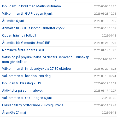
Inbjudan: En kväll med Martin Mutumba
2026-06-03 13:20
Välkommen till GUIF-dagen 6 juni!
2026-05-28 10:06
Årsmöte 6 juni
2026-05-13 12:10
Anmälan till GUIF:s inomhusidrotter 26/27
2026-05-13 10:32
Öppen träning i fotboll
2026-04-13
Årsmöte för Gimonäs Umeå IBF
2026-03-24 12:01
Nominera årets ledare i GUIF
2026-01-19 15:20
Satsning på psykisk hälsa: Vi deltar i Se varann – kunskap
2025-11-05 08:30
som gör skillnad
Välkommen till innebandyskola 27-30 oktober
2025-09-29 14:28
Välkommen till handbollens dag!
2025-09-16 09:24
Inbjudan till klasslag 2019
2025-08-19 13:32
Aktiviteter på sommarlovet
2025-06-17 10:27
Välkommen till GUIF-dagen 6 juni!
2025-06-02
Förslag till ny ordförande - Ludvig Lizana
2025-05-14 17:49
Årsmöte 21 maj
2025-05-14