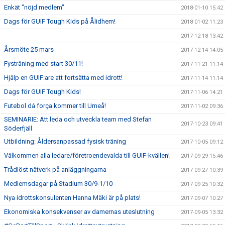
Enkät "nöjd medlem"
2018-01-10 15:42
Dags för GUIF Tough Kids på Ålidhem!
2018-01-02 11:23
2017-12-18 13:42
Årsmöte 25 mars
2017-12-14 14:05
Fysträning med start 30/11!
2017-11-21 11:14
Hjälp en GUIF:are att fortsätta med idrott!
2017-11-14 11:14
Dags för GUIF Tough Kids!
2017-11-06 14:21
Futebol dá força kommer till Umeå!
2017-11-02 09:36
SEMINARIE: Att leda och utveckla team med Stefan
2017-10-23 09:41
Söderfjäll
Utbildning: Åldersanpassad fysisk träning
2017-10-05 09:12
Välkommen alla ledare/företroendevalda till GUIF-kvällen!
2017-09-29 15:46
Trådlöst nätverk på anläggningarna
2017-09-27 10:39
Medlemsdagar på Stadium 30/9-1/10
2017-09-25 10:32
Nya idrottskonsulenten Hanna Mäki är på plats!
2017-09-07 10:27
Ekonomiska konsekvenser av damernas uteslutning
2017-09-05 13:32