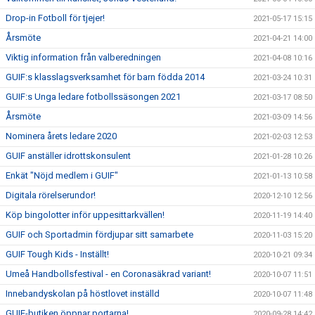
Drop-in Fotboll för tjejer!
2021-05-17 15:15
Årsmöte
2021-04-21 14:00
Viktig information från valberedningen
2021-04-08 10:16
GUIF:s klasslagsverksamhet för barn födda 2014
2021-03-24 10:31
GUIF:s Unga ledare fotbollssäsongen 2021
2021-03-17 08:50
Årsmöte
2021-03-09 14:56
Nominera årets ledare 2020
2021-02-03 12:53
GUIF anställer idrottskonsulent
2021-01-28 10:26
Enkät "Nöjd medlem i GUIF"
2021-01-13 10:58
Digitala rörelserundor!
2020-12-10 12:56
Köp bingolotter inför uppesittarkvällen!
2020-11-19 14:40
GUIF och Sportadmin fördjupar sitt samarbete
2020-11-03 15:20
GUIF Tough Kids - Inställt!
2020-10-21 09:34
Umeå Handbollsfestival - en Coronasäkrad variant!
2020-10-07 11:51
Innebandyskolan på höstlovet inställd
2020-10-07 11:48
GUIF-butiken öppnar portarna!
2020-09-28 14:42