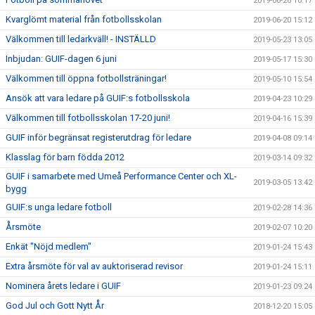
2019-06-26 10:17
Kvarglömt material från fotbollsskolan
2019-06-20 15:12
Välkommen till ledarkväll! - INSTÄLLD
2019-05-23 13:05
Inbjudan: GUIF-dagen 6 juni
2019-05-17 15:30
Välkommen till öppna fotbollsträningar!
2019-05-10 15:54
Ansök att vara ledare på GUIF:s fotbollsskola
2019-04-23 10:29
Välkommen till fotbollsskolan 17-20 juni!
2019-04-16 15:39
GUIF inför begränsat registerutdrag för ledare
2019-04-08 09:14
Klasslag för barn födda 2012
2019-03-14 09:32
GUIF i samarbete med Umeå Performance Center och XL-
2019-03-05 13:42
bygg
GUIF:s unga ledare fotboll
2019-02-28 14:36
Årsmöte
2019-02-07 10:20
Enkät "Nöjd medlem"
2019-01-24 15:43
Extra årsmöte för val av auktoriserad revisor
2019-01-24 15:11
Nominera årets ledare i GUIF
2019-01-23 09:24
God Jul och Gott Nytt År
2018-12-20 15:05