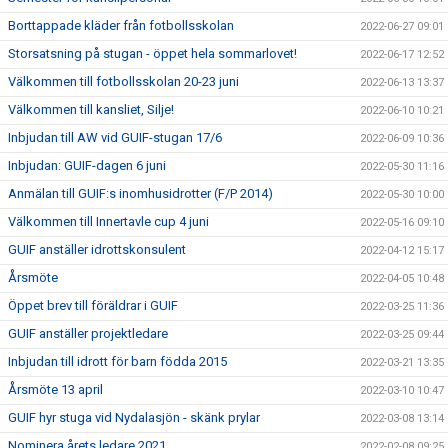
Borttappade kläder från fotbollsskolan
2022-06-27 09:01
Storsatsning på stugan - öppet hela sommarlovet!
2022-06-17 12:52
Välkommen till fotbollsskolan 20-23 juni
2022-06-13 13:37
Välkommen till kansliet, Silje!
2022-06-10 10:21
Inbjudan till AW vid GUIF-stugan 17/6
2022-06-09 10:36
Inbjudan: GUIF-dagen 6 juni
2022-05-30 11:16
Anmälan till GUIF:s inomhusidrotter (F/P 2014)
2022-05-30 10:00
Välkommen till Innertavle cup 4 juni
2022-05-16 09:10
GUIF anställer idrottskonsulent
2022-04-12 15:17
Årsmöte
2022-04-05 10:48
Öppet brev till föräldrar i GUIF
2022-03-25 11:36
GUIF anställer projektledare
2022-03-25 09:44
Inbjudan till idrott för barn födda 2015
2022-03-21 13:35
Årsmöte 13 april
2022-03-10 10:47
GUIF hyr stuga vid Nydalasjön - skänk prylar
2022-03-08 13:14
Nominera årets ledare 2021
2022-02-08 09:25