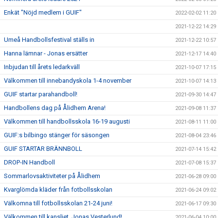
Enkät "Nöjd medlem i GUIF"
2022-02-02 11:20
2021-12-22 14:29
Umeå Handbollsfestival ställs in
2021-12-22 10:57
Hanna lämnar - Jonas ersätter
2021-12-17 14:40
Inbjudan till årets ledarkväll
2021-10-07 17:15
Välkommen till innebandyskola 1-4 november
2021-10-07 14:13
GUIF startar parahandboll!
2021-09-30 14:47
Handbollens dag på Ålidhem Arena!
2021-09-08 11:37
Välkommen till handbollsskola 16-19 augusti
2021-08-11 11:00
GUIF:s bilbingo stänger för säsongen
2021-08-04 23:46
GUIF STARTAR BRÄNNBOLL
2021-07-14 15:42
DROP-IN Handboll
2021-07-08 15:37
Sommarlovsaktiviteter på Ålidhem
2021-06-28 09:00
Kvarglömda kläder från fotbollsskolan
2021-06-24 09:02
Välkomna till fotbollsskolan 21-24 juni!
2021-06-17 09:30
Välkommen till kansliet, Jonas Vesterlund!
2021-06-04 10:00