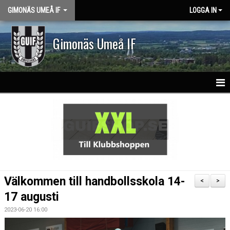
GIMONÄS UMEÅ IF
LOGGA IN
Gimonäs Umeå IF
HEM
OM KLUBBEN
PARTNERS
NY I GUIF
Välkommen till handbollsskola 14-
<
>
VISION & VÄRDEGRUND
17 augusti
2023-06-20 16:00
KLASSLAG