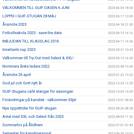
VÄLKOMMEN TILL GUIF DAGEN 6 JUNI
2023-06-04 18:00
LOPPIS I GUIF-STUGAN 28 MAJ
2023-05-17 13:00
Årsmöte 2023
2023-04-18 21:00
Fotbollsskola 2023 - save the date
2023-04-13 14:16
INBJUDAN TILL KLASSLAG 2016
2023-04-11 14:36
Innertavle cup 2023
2023-03-21 10:43
Välkommen till Try-Out med Select & XXL!
2023-03-15 16:00
Nominera årets ledare 2022
2023-02-08 10:00
Årsmöte 26 april
2023-01-25 19:22
God jul och Gott nytt år
2022-12-24 12:20
GUIF-Stugans café stänger för säsongen
2022-10-03 14:09
Förändringar på kansliet - välkommen Silje!
2022-10-01 08:40
Nya öppettider för GUIF-stugan
2022-08-26 08:28
Avtal med XXL och Select från 2023
2022-08-09 11:55
Sommarlov på Ålidhem
2022-07-01 07:49
Semester för kanslipersonal
2022-06-30 10:01