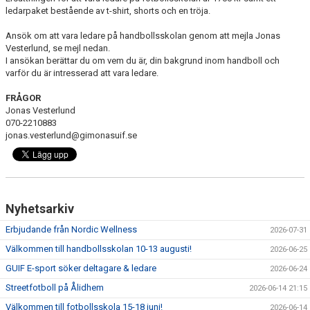
ledarpaket bestående av t-shirt, shorts och en tröja.
Ansök om att vara ledare på handbollsskolan genom att mejla Jonas
Vesterlund, se mejl nedan.
I ansökan berättar du om vem du är, din bakgrund inom handboll och
varför du är intresserad att vara ledare.
FRÅGOR
Jonas Vesterlund
070-2210883
jonas.vesterlund@gimonasuif.se
Nyhetsarkiv
Erbjudande från Nordic Wellness
2026-07-31
Välkommen till handbollsskolan 10-13 augusti!
2026-06-25
GUIF E-sport söker deltagare & ledare
2026-06-24
Streetfotboll på Ålidhem
2026-06-14 21:15
Välkommen till fotbollsskola 15-18 juni!
2026-06-14