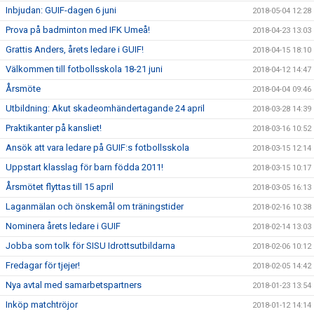
Inbjudan: GUIF-dagen 6 juni
2018-05-04 12:28
Prova på badminton med IFK Umeå!
2018-04-23 13:03
Grattis Anders, årets ledare i GUIF!
2018-04-15 18:10
Välkommen till fotbollsskola 18-21 juni
2018-04-12 14:47
Årsmöte
2018-04-04 09:46
Utbildning: Akut skadeomhändertagande 24 april
2018-03-28 14:39
Praktikanter på kansliet!
2018-03-16 10:52
Ansök att vara ledare på GUIF:s fotbollsskola
2018-03-15 12:14
Uppstart klasslag för barn födda 2011!
2018-03-15 10:17
Årsmötet flyttas till 15 april
2018-03-05 16:13
Laganmälan och önskemål om träningstider
2018-02-16 10:38
Nominera årets ledare i GUIF
2018-02-14 13:03
Jobba som tolk för SISU Idrottsutbildarna
2018-02-06 10:12
Fredagar för tjejer!
2018-02-05 14:42
Nya avtal med samarbetspartners
2018-01-23 13:54
Inköp matchtröjor
2018-01-12 14:14