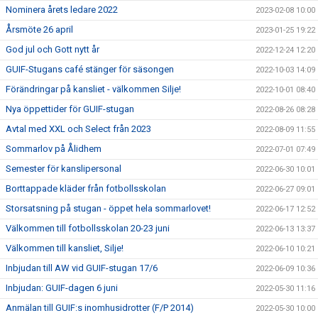
Nominera årets ledare 2022
2023-02-08 10:00
Årsmöte 26 april
2023-01-25 19:22
God jul och Gott nytt år
2022-12-24 12:20
GUIF-Stugans café stänger för säsongen
2022-10-03 14:09
Förändringar på kansliet - välkommen Silje!
2022-10-01 08:40
Nya öppettider för GUIF-stugan
2022-08-26 08:28
Avtal med XXL och Select från 2023
2022-08-09 11:55
Sommarlov på Ålidhem
2022-07-01 07:49
Semester för kanslipersonal
2022-06-30 10:01
Borttappade kläder från fotbollsskolan
2022-06-27 09:01
Storsatsning på stugan - öppet hela sommarlovet!
2022-06-17 12:52
Välkommen till fotbollsskolan 20-23 juni
2022-06-13 13:37
Välkommen till kansliet, Silje!
2022-06-10 10:21
Inbjudan till AW vid GUIF-stugan 17/6
2022-06-09 10:36
Inbjudan: GUIF-dagen 6 juni
2022-05-30 11:16
Anmälan till GUIF:s inomhusidrotter (F/P 2014)
2022-05-30 10:00