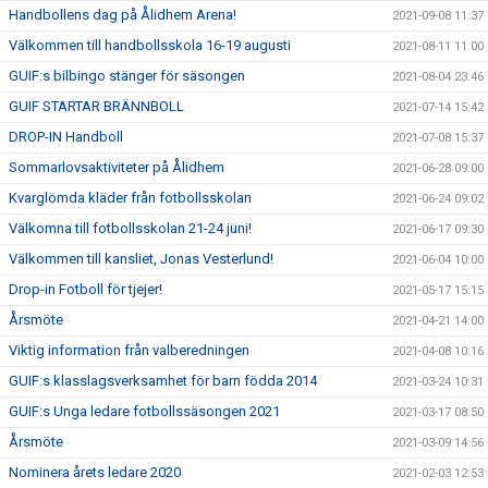
Handbollens dag på Ålidhem Arena!
2021-09-08 11:37
Välkommen till handbollsskola 16-19 augusti
2021-08-11 11:00
GUIF:s bilbingo stänger för säsongen
2021-08-04 23:46
GUIF STARTAR BRÄNNBOLL
2021-07-14 15:42
DROP-IN Handboll
2021-07-08 15:37
Sommarlovsaktiviteter på Ålidhem
2021-06-28 09:00
Kvarglömda kläder från fotbollsskolan
2021-06-24 09:02
Välkomna till fotbollsskolan 21-24 juni!
2021-06-17 09:30
Välkommen till kansliet, Jonas Vesterlund!
2021-06-04 10:00
Drop-in Fotboll för tjejer!
2021-05-17 15:15
Årsmöte
2021-04-21 14:00
Viktig information från valberedningen
2021-04-08 10:16
GUIF:s klasslagsverksamhet för barn födda 2014
2021-03-24 10:31
GUIF:s Unga ledare fotbollssäsongen 2021
2021-03-17 08:50
Årsmöte
2021-03-09 14:56
Nominera årets ledare 2020
2021-02-03 12:53