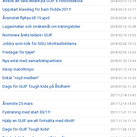
Ansök att vara ledare på GUIF:s fotbollsskola
2018-03-15 12:14
Uppstart klasslag för barn födda 2011!
2018-03-15 10:17
Årsmötet flyttas till 15 april
2018-03-05 16:13
Laganmälan och önskemål om träningstider
2018-02-16 10:38
Nominera årets ledare i GUIF
2018-02-14 13:03
Jobba som tolk för SISU Idrottsutbildarna
2018-02-06 10:12
Fredagar för tjejer!
2018-02-05 14:42
Nya avtal med samarbetspartners
2018-01-23 13:54
Inköp matchtröjor
2018-01-12 14:14
Enkät "nöjd medlem"
2018-01-10 15:42
Dags för GUIF Tough Kids på Ålidhem!
2018-01-02 11:23
2017-12-18 13:42
Årsmöte 25 mars
2017-12-14 14:05
Fysträning med start 30/11!
2017-11-21 11:14
Hjälp en GUIF:are att fortsätta med idrott!
2017-11-14 11:14
Dags för GUIF Tough Kids!
2017-11-06 14:21