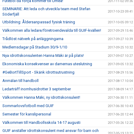
Futebol dá força kommer till Umeå!
2017-11-02 09:36
SEMINARIE: Att leda och utveckla team med Stefan
2017-10-23 09:41
Söderfjäll
Utbildning: Åldersanpassad fysisk träning
2017-10-05 09:12
Välkommen alla ledare/företroendevalda till GUIF-kvällen!
2017-09-29 15:46
Trådlöst nätverk på anläggningarna
2017-09-27 10:39
Medlemsdagar på Stadium 30/9-1/10
2017-09-25 10:32
Nya idrottskonsulenten Hanna Mäki är på plats!
2017-09-07 10:27
Ekonomiska konsekvenser av damernas uteslutning
2017-09-05 13:32
#GeBortTillSport - Skänk idrottsutrustning
2017-08-29 15:56
Anmälan till handboll
2017-08-17 10:04
Ledarträff inomhusidrotter 3 september
2017-08-09 14:17
Välkommen Hanna Mäki, ny idrottskonsulent!
2017-06-30 11:11
Sommarlovsfotboll med GUIF
2017-06-30 10:43
Semester för kanslipersonal
2017-06-20 12:44
Välkommen till Handbollsskola 14-17 augusti
2017-05-26 12:22
GUIF anställer idrottskonsulent med ansvar för barn och
2017-05-19 13:21