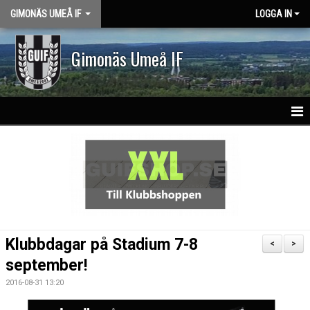
GIMONÄS UMEÅ IF
LOGGA IN
Gimonäs Umeå IF
HEM
OM KLUBBEN
PARTNERS
NY I GUIF
Klubbdagar på Stadium 7-8
<
>
VISION & VÄRDEGRUND
september!
2016-08-31 13:20
KLASSLAG