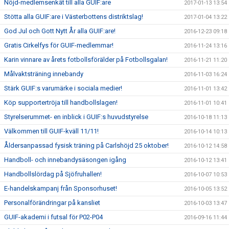
Nöjd-medlemsenkät till alla GUIF:are
2017-01-13 13:54
Stötta alla GUIF:are i Västerbottens distriktslag!
2017-01-04 13:22
God Jul och Gott Nytt År alla GUIF:are!
2016-12-23 09:18
Gratis Cirkelfys för GUIF-medlemmar!
2016-11-24 13:16
Karin vinnare av årets fotbollsförälder på Fotbollsgalan!
2016-11-21 11:20
Målvaktsträning innebandy
2016-11-03 16:24
Stärk GUIF:s varumärke i sociala medier!
2016-11-01 13:42
Köp supportertröja till handbollslagen!
2016-11-01 10:41
Styrelserummet- en inblick i GUIF:s huvudstyrelse
2016-10-18 11:13
Välkommen till GUIF-kväll 11/11!
2016-10-14 10:13
Åldersanpassad fysisk träning på Carlshöjd 25 oktober!
2016-10-12 14:58
Handboll- och innebandysäsongen igång
2016-10-12 13:41
Handbollslördag på Sjöfruhallen!
2016-10-07 10:53
E-handelskampanj från Sponsorhuset!
2016-10-05 13:52
Personalförändringar på kansliet
2016-10-03 13:47
GUIF-akademi i futsal för P02-P04
2016-09-16 11:44