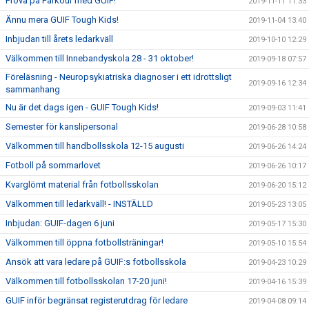
Prova på Parkour med GUIF!
2019-11-11 11:33
Ännu mera GUIF Tough Kids!
2019-11-04 13:40
Inbjudan till årets ledarkväll
2019-10-10 12:29
Välkommen till Innebandyskola 28 - 31 oktober!
2019-09-18 07:57
Föreläsning - Neuropsykiatriska diagnoser i ett idrottsligt
2019-09-16 12:34
sammanhang
Nu är det dags igen - GUIF Tough Kids!
2019-09-03 11:41
Semester för kanslipersonal
2019-06-28 10:58
Välkommen till handbollsskola 12-15 augusti
2019-06-26 14:24
Fotboll på sommarlovet
2019-06-26 10:17
Kvarglömt material från fotbollsskolan
2019-06-20 15:12
Välkommen till ledarkväll! - INSTÄLLD
2019-05-23 13:05
Inbjudan: GUIF-dagen 6 juni
2019-05-17 15:30
Välkommen till öppna fotbollsträningar!
2019-05-10 15:54
Ansök att vara ledare på GUIF:s fotbollsskola
2019-04-23 10:29
Välkommen till fotbollsskolan 17-20 juni!
2019-04-16 15:39
GUIF inför begränsat registerutdrag för ledare
2019-04-08 09:14