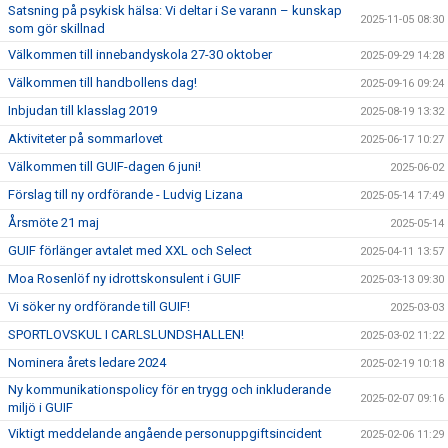
Satsning på psykisk hälsa: Vi deltar i Se varann – kunskap
2025-11-05 08:30
som gör skillnad
Välkommen till innebandyskola 27-30 oktober
2025-09-29 14:28
Välkommen till handbollens dag!
2025-09-16 09:24
Inbjudan till klasslag 2019
2025-08-19 13:32
Aktiviteter på sommarlovet
2025-06-17 10:27
Välkommen till GUIF-dagen 6 juni!
2025-06-02
Förslag till ny ordförande - Ludvig Lizana
2025-05-14 17:49
Årsmöte 21 maj
2025-05-14
GUIF förlänger avtalet med XXL och Select
2025-04-11 13:57
Moa Rosenlöf ny idrottskonsulent i GUIF
2025-03-13 09:30
Vi söker ny ordförande till GUIF!
2025-03-03
SPORTLOVSKUL I CARLSLUNDSHALLEN!
2025-03-02 11:22
Nominera årets ledare 2024
2025-02-19 10:18
Ny kommunikationspolicy för en trygg och inkluderande
2025-02-07 09:16
miljö i GUIF
Viktigt meddelande angående personuppgiftsincident
2025-02-06 11:29