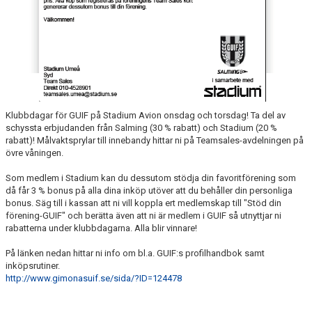
Klubbdagar för GUIF på Stadium Avion onsdag och torsdag! Ta del av
schyssta erbjudanden från Salming (30 % rabatt) och Stadium (20 %
rabatt)! Målvaktsprylar till innebandy hittar ni på Teamsales-avdelningen på
övre våningen.
Som medlem i Stadium kan du dessutom stödja din favoritförening som
då får 3 % bonus på alla dina inköp utöver att du behåller din personliga
bonus. Säg till i kassan att ni vill koppla ert medlemskap till "Stöd din
förening-GUIF" och berätta även att ni är medlem i GUIF så utnyttjar ni
rabatterna under klubbdagarna. Alla blir vinnare!
På länken nedan hittar ni info om bl.a. GUIF:s profilhandbok samt
inköpsrutiner.
http://www.gimonasuif.se/sida/?ID=124478