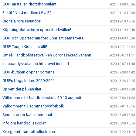
GUIF anställer idrottskonsulent
2021-01-28 10:26
Enkät "Nöjd medlem i GUIF"
2021-01-13 10:58
Digitala rörelserundor!
2020-12-10 12:56
Köp bingolotter inför uppesittarkvällen!
2020-11-19 14:40
GUIF och Sportadmin fördjupar sitt samarbete
2020-11-03 15:20
GUIF Tough Kids - Inställt!
2020-10-21 09:34
Umeå Handbollsfestival - en Coronasäkrad variant!
2020-10-07 11:51
Innebandyskolan på höstlovet inställd
2020-10-07 11:48
GUIF-butiken öppnar portarna!
2020-09-28 14:42
GUIFs Unga ledare 2020/2021
2020-08-26 14:25
Öppettider på kansliet
2020-08-03 12:28
Välkommen till handbollsskola 10-13 augusti
2020-07-03 11:53
Välkommen till sommarlovsfotboll!
2020-07-01 15:16
Semester för kanslipersonal
2020-06-30 16:33
Info om handbollsskolan
2020-06-30 15:54
Kvarglömt från fotbollsskolan
2020-06-22 11:19