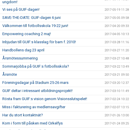
ungdom!
Vi ses på GUIF-dagen!
2017-05-19 11:28
SAVE-THE-DATE: GUIF-dagen 6 juni
2017-05-05 09:58
Välkommen till fotbollsskola 19-22 juni!
2017-04-20 09:33
Empowering coaching 2 maj!
2017-04-05 10:13
Inbjudan till GUIF:s klasslag för barn f. 2010!
2017-03-28 11:16
Handbollens dag 23 april
2017-03-27 11:20
Årsmötessummering
2017-03-27 10:48
Sommarjobba på GUIF:s fotbollsskola?
2017-03-22 13:49
Årsmöte
2017-03-21 09:50
Föreningsdagar på Stadium 25-26 mars
2017-03-20 12:37
GUIF deltar i intressant utbildningsprojekt!
2017-03-10 11:49
Rösta fram GUIF:s vision genom Visionsslutspelet!
2017-02-24 10:22
Miss i fakturering av medlemsavgifter
2017-02-07 13:15
Har du stort kontaktnät?
2017-01-26 13:00
Kom i form till påsken med Cirkelfys
2017-01-24 09:25