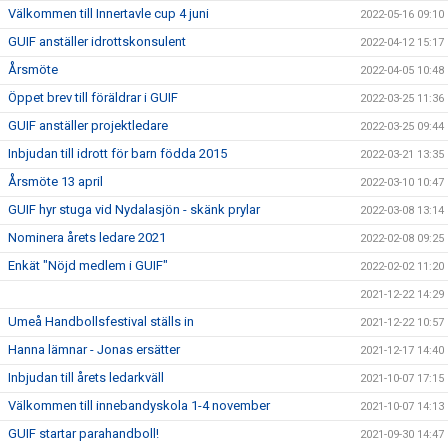
Välkommen till Innertavle cup 4 juni
2022-05-16 09:10
GUIF anställer idrottskonsulent
2022-04-12 15:17
Årsmöte
2022-04-05 10:48
Öppet brev till föräldrar i GUIF
2022-03-25 11:36
GUIF anställer projektledare
2022-03-25 09:44
Inbjudan till idrott för barn födda 2015
2022-03-21 13:35
Årsmöte 13 april
2022-03-10 10:47
GUIF hyr stuga vid Nydalasjön - skänk prylar
2022-03-08 13:14
Nominera årets ledare 2021
2022-02-08 09:25
Enkät "Nöjd medlem i GUIF"
2022-02-02 11:20
2021-12-22 14:29
Umeå Handbollsfestival ställs in
2021-12-22 10:57
Hanna lämnar - Jonas ersätter
2021-12-17 14:40
Inbjudan till årets ledarkväll
2021-10-07 17:15
Välkommen till innebandyskola 1-4 november
2021-10-07 14:13
GUIF startar parahandboll!
2021-09-30 14:47