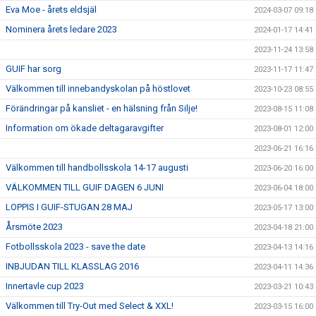
Eva Moe - årets eldsjäl
2024-03-07 09:18
Nominera årets ledare 2023
2024-01-17 14:41
2023-11-24 13:58
GUIF har sorg
2023-11-17 11:47
Välkommen till innebandyskolan på höstlovet
2023-10-23 08:55
Förändringar på kansliet - en hälsning från Silje!
2023-08-15 11:08
Information om ökade deltagaravgifter
2023-08-01 12:00
2023-06-21 16:16
Välkommen till handbollsskola 14-17 augusti
2023-06-20 16:00
VÄLKOMMEN TILL GUIF DAGEN 6 JUNI
2023-06-04 18:00
LOPPIS I GUIF-STUGAN 28 MAJ
2023-05-17 13:00
Årsmöte 2023
2023-04-18 21:00
Fotbollsskola 2023 - save the date
2023-04-13 14:16
INBJUDAN TILL KLASSLAG 2016
2023-04-11 14:36
Innertavle cup 2023
2023-03-21 10:43
Välkommen till Try-Out med Select & XXL!
2023-03-15 16:00