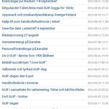
Klubbdagar på Stadium 7-8 september!
2016-08-31 13:20
Erbjudande! T-shirt/linne med GUIF-logga för 100 kr
2016-08-30 09:50
Uppsnack och innebandylandskamp Sverige-Finland
2016-08-18 13:17
Hjälp till som handbollsfunktionär i vinter!
2016-08-18 11:38
Save the date: Ledarträff 4 september
2016-08-12 12:47
Klädutprovning 27 augusti
2016-08-12 12:45
Semesterstängt på kansliet
2016-07-08 13:11
Personalförändringar på kansliet
2016-07-01 15:11
Div 3 GUIF - Björna Tors 1900 ålidhem
2016-06-22 19:49
Beställ succétröjan "I love GUIF"
2016-06-17 08:13
Välbesökt och lyckad GUIF-dag
2016-06-07 09:12
GUIF-dagen den 6 juni!
2016-06-02 14:33
Handbollsskola i sommar
2016-05-24 11:18
GUIF i samarbete för vattenrening, fötter och luktfria kläder.
2016-05-23 09:52
Div3 GUIF - Gottne
2016-05-20 13:03
GUIF dagen
2016-05-11 13:36