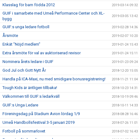
Klasslag för barn födda 2012
2019-03-14 09:32
GUIF i samarbete med Umeå Performance Center och XL-
2019-03-05 13:42
bygg
GUIF:s unga ledare fotboll
2019-02-28 14:36
Årsmöte
2019-02-07 10:20
Enkät "Nöjd medlem"
2019-01-24 15:43
Extra årsmöte för val av auktoriserad revisor
2019-01-24 15:11
Nominera årets ledare i GUIF
2019-01-23 09:24
God Jul och Gott Nytt År
2018-12-20 15:05
Handla på ICA-Maxi, nu med smidigare bonusregistrering!
2018-11-21 11:04
Tough Kids är äntligen tillbaka!
2018-10-23 14:31
Välkommen till GUIF:s ledarkväll
2018-10-19 09:46
GUIF:s Unga Ledare
2018-10-11 14:33
Föreningsdag på Stadium Avion lördag 1/9
2018-08-28 16:46
Umeå Handbollsfestival 3-5 januari 2019
2018-07-26 11:01
Fotboll på sommarlovet
2018-07-02 16:43