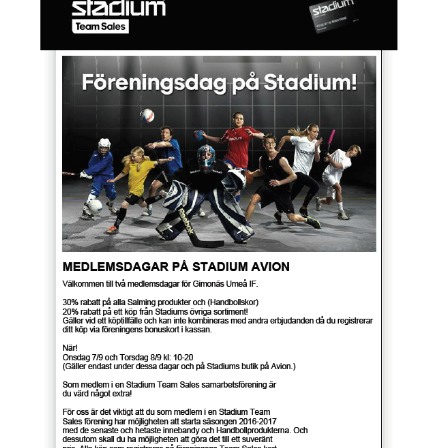
DOKUMENT
AVGIFTER
FRITIDSKORTET
MATERIALINKÖP
TOLK
NATTVANDRING