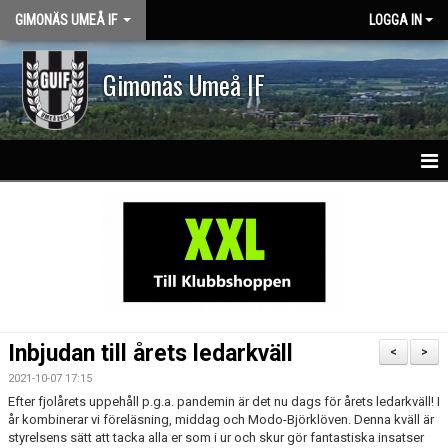
GIMONÄS UMEÅ IF
LOGGA IN
Gimonäs Umeå IF
HEM
OM KLUBBEN
PARTNERS
NY I GUIF
Inbjudan till årets ledarkväll
<
>
VISION & VÄRDEGRUND
2021-10-07 17:15
Efter fjolårets uppehåll p.g.a. pandemin är det nu dags för årets ledarkväll! I
KLASSLAG
år kombinerar vi föreläsning, middag och Modo-Björklöven. Denna kväll är
styrelsens sätt att tacka alla er som i ur och skur gör fantastiska insatser