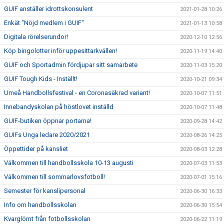
GUIF anställer idrottskonsulent
2021-01-28 10:26
Enkät "Nöjd medlem i GUIF"
2021-01-13 10:58
Digitala rörelserundor!
2020-12-10 12:56
Köp bingolotter inför uppesittarkvällen!
2020-11-19 14:40
GUIF och Sportadmin fördjupar sitt samarbete
2020-11-03 15:20
GUIF Tough Kids - Inställt!
2020-10-21 09:34
Umeå Handbollsfestival - en Coronasäkrad variant!
2020-10-07 11:51
Innebandyskolan på höstlovet inställd
2020-10-07 11:48
GUIF-butiken öppnar portarna!
2020-09-28 14:42
GUIFs Unga ledare 2020/2021
2020-08-26 14:25
Öppettider på kansliet
2020-08-03 12:28
Välkommen till handbollsskola 10-13 augusti
2020-07-03 11:53
Välkommen till sommarlovsfotboll!
2020-07-01 15:16
Semester för kanslipersonal
2020-06-30 16:33
Info om handbollsskolan
2020-06-30 15:54
Kvarglömt från fotbollsskolan
2020-06-22 11:19