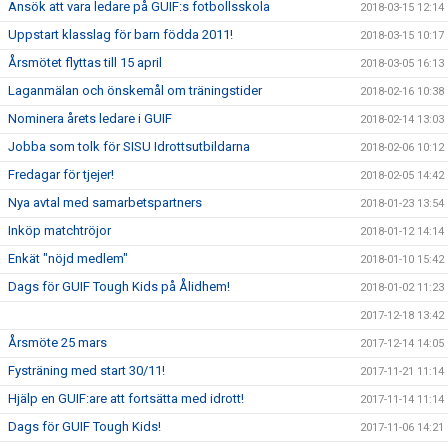
Ansök att vara ledare på GUIF:s fotbollsskola
2018-03-15 12:14
Uppstart klasslag för barn födda 2011!
2018-03-15 10:17
Årsmötet flyttas till 15 april
2018-03-05 16:13
Laganmälan och önskemål om träningstider
2018-02-16 10:38
Nominera årets ledare i GUIF
2018-02-14 13:03
Jobba som tolk för SISU Idrottsutbildarna
2018-02-06 10:12
Fredagar för tjejer!
2018-02-05 14:42
Nya avtal med samarbetspartners
2018-01-23 13:54
Inköp matchtröjor
2018-01-12 14:14
Enkät "nöjd medlem"
2018-01-10 15:42
Dags för GUIF Tough Kids på Ålidhem!
2018-01-02 11:23
2017-12-18 13:42
Årsmöte 25 mars
2017-12-14 14:05
Fysträning med start 30/11!
2017-11-21 11:14
Hjälp en GUIF:are att fortsätta med idrott!
2017-11-14 11:14
Dags för GUIF Tough Kids!
2017-11-06 14:21