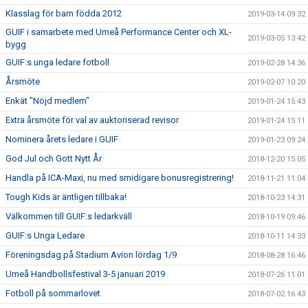
Klasslag för barn födda 2012
2019-03-14 09:32
GUIF i samarbete med Umeå Performance Center och XL-
2019-03-05 13:42
bygg
GUIF:s unga ledare fotboll
2019-02-28 14:36
Årsmöte
2019-02-07 10:20
Enkät "Nöjd medlem"
2019-01-24 15:43
Extra årsmöte för val av auktoriserad revisor
2019-01-24 15:11
Nominera årets ledare i GUIF
2019-01-23 09:24
God Jul och Gott Nytt År
2018-12-20 15:05
Handla på ICA-Maxi, nu med smidigare bonusregistrering!
2018-11-21 11:04
Tough Kids är äntligen tillbaka!
2018-10-23 14:31
Välkommen till GUIF:s ledarkväll
2018-10-19 09:46
GUIF:s Unga Ledare
2018-10-11 14:33
Föreningsdag på Stadium Avion lördag 1/9
2018-08-28 16:46
Umeå Handbollsfestival 3-5 januari 2019
2018-07-26 11:01
Fotboll på sommarlovet
2018-07-02 16:43