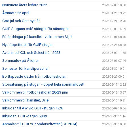
Nominera årets ledare 2022
2023-02-08 10:00
Årsmöte 26 april
2023-01-25 19:22
God jul och Gott nytt år
2022-12-24 12:20
GUIF-Stugans café stänger för säsongen
2022-10-03 14:09
Förändringar på kansliet - välkommen Silje!
2022-10-01 08:40
Nya öppettider för GUIF-stugan
2022-08-26 08:28
Avtal med XXL och Select från 2023
2022-08-09 11:55
Sommarlov på Ålidhem
2022-07-01 07:49
Semester för kanslipersonal
2022-06-30 10:01
Borttappade kläder från fotbollsskolan
2022-06-27 09:01
Storsatsning på stugan - öppet hela sommarlovet!
2022-06-17 12:52
Välkommen till fotbollsskolan 20-23 juni
2022-06-13 13:37
Välkommen till kansliet, Silje!
2022-06-10 10:21
Inbjudan till AW vid GUIF-stugan 17/6
2022-06-09 10:36
Inbjudan: GUIF-dagen 6 juni
2022-05-30 11:16
Anmälan till GUIF:s inomhusidrotter (F/P 2014)
2022-05-30 10:00