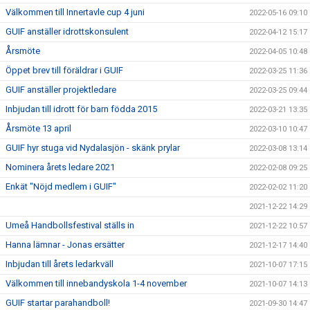
Välkommen till Innertavle cup 4 juni
2022-05-16 09:10
GUIF anställer idrottskonsulent
2022-04-12 15:17
Årsmöte
2022-04-05 10:48
Öppet brev till föräldrar i GUIF
2022-03-25 11:36
GUIF anställer projektledare
2022-03-25 09:44
Inbjudan till idrott för barn födda 2015
2022-03-21 13:35
Årsmöte 13 april
2022-03-10 10:47
GUIF hyr stuga vid Nydalasjön - skänk prylar
2022-03-08 13:14
Nominera årets ledare 2021
2022-02-08 09:25
Enkät "Nöjd medlem i GUIF"
2022-02-02 11:20
2021-12-22 14:29
Umeå Handbollsfestival ställs in
2021-12-22 10:57
Hanna lämnar - Jonas ersätter
2021-12-17 14:40
Inbjudan till årets ledarkväll
2021-10-07 17:15
Välkommen till innebandyskola 1-4 november
2021-10-07 14:13
GUIF startar parahandboll!
2021-09-30 14:47