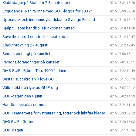
Klubbdagar på Stadium 7-8 september!
2016-08-31 13:20
Erbjudande! T-shirt/linne med GUIF-logga för 100 kr
2016-08-30 09:50
Uppsnack och innebandylandskamp Sverige-Finland
2016-08-18 13:17
Hjälp till som handbollsfunktionär i vinter!
2016-08-18 11:38
Save the date: Ledarträff 4 september
2016-08-12 12:47
Klädutprovning 27 augusti
2016-08-12 12:45
Semesterstängt på kansliet
2016-07-08 13:11
Personalförändringar på kansliet
2016-07-01 15:11
Div 3 GUIF - Björna Tors 1900 ålidhem
2016-06-22 19:49
Beställ succétröjan "I love GUIF"
2016-06-17 08:13
Välbesökt och lyckad GUIF-dag
2016-06-07 09:12
GUIF-dagen den 6 juni!
2016-06-02 14:33
Handbollsskola i sommar
2016-05-24 11:18
GUIF i samarbete för vattenrening, fötter och luktfria kläder.
2016-05-23 09:52
Div3 GUIF - Gottne
2016-05-20 13:03
GUIF dagen
2016-05-11 13:36