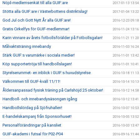
Nöjd-medlemsenkät till alla GUIF:are
2017-01-13 13:54
Stötta alla GUIF:are i Västerbottens distriktslag!
2017-01-04 13:22
God Jul och Gott Nytt År alla GUIF:are!
2016-12-23 09:18
Gratis Cirkelfys för GUIF-medlemmar!
2016-11-24 13:16
Karin vinnare av årets fotbollsförälder på Fotbollsgalan!
2016-11-21 11:20
Målvaktsträning innebandy
2016-11-03 16:24
Stärk GUIF:s varumärke i sociala medier!
2016-11-01 13:42
Köp supportertröja till handbollslagen!
2016-11-01 10:41
Styrelserummet- en inblick i GUIF:s huvudstyrelse
2016-10-18 11:13
Välkommen till GUIF-kväll 11/11!
2016-10-14 10:13
Åldersanpassad fysisk träning på Carlshöjd 25 oktober!
2016-10-12 14:58
Handboll- och innebandysäsongen igång
2016-10-12 13:41
Handbollslördag på Sjöfruhallen!
2016-10-07 10:53
E-handelskampanj från Sponsorhuset!
2016-10-05 13:52
Personalförändringar på kansliet
2016-10-03 13:47
GUIF-akademi i futsal för P02-P04
2016-09-16 11:44