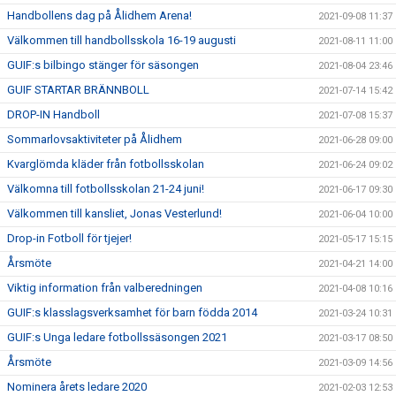
Handbollens dag på Ålidhem Arena!
2021-09-08 11:37
Välkommen till handbollsskola 16-19 augusti
2021-08-11 11:00
GUIF:s bilbingo stänger för säsongen
2021-08-04 23:46
GUIF STARTAR BRÄNNBOLL
2021-07-14 15:42
DROP-IN Handboll
2021-07-08 15:37
Sommarlovsaktiviteter på Ålidhem
2021-06-28 09:00
Kvarglömda kläder från fotbollsskolan
2021-06-24 09:02
Välkomna till fotbollsskolan 21-24 juni!
2021-06-17 09:30
Välkommen till kansliet, Jonas Vesterlund!
2021-06-04 10:00
Drop-in Fotboll för tjejer!
2021-05-17 15:15
Årsmöte
2021-04-21 14:00
Viktig information från valberedningen
2021-04-08 10:16
GUIF:s klasslagsverksamhet för barn födda 2014
2021-03-24 10:31
GUIF:s Unga ledare fotbollssäsongen 2021
2021-03-17 08:50
Årsmöte
2021-03-09 14:56
Nominera årets ledare 2020
2021-02-03 12:53