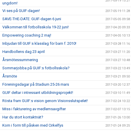
2017-05-19 13:21
ungdom!
Vi ses på GUIF-dagen!
2017-05-19 11:28
SAVE-THE-DATE: GUIF-dagen 6 juni
2017-05-05 09:58
Välkommen till fotbollsskola 19-22 juni!
2017-04-20 09:33
Empowering coaching 2 maj!
2017-04-05 10:13
Inbjudan till GUIF:s klasslag för barn f. 2010!
2017-03-28 11:16
Handbollens dag 23 april
2017-03-27 11:20
Årsmötessummering
2017-03-27 10:48
Sommarjobba på GUIF:s fotbollsskola?
2017-03-22 13:49
Årsmöte
2017-03-21 09:50
Föreningsdagar på Stadium 25-26 mars
2017-03-20 12:37
GUIF deltar i intressant utbildningsprojekt!
2017-03-10 11:49
Rösta fram GUIF:s vision genom Visionsslutspelet!
2017-02-24 10:22
Miss i fakturering av medlemsavgifter
2017-02-07 13:15
Har du stort kontaktnät?
2017-01-26 13:00
Kom i form till påsken med Cirkelfys
2017-01-24 09:25