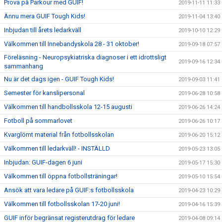
Prova på Parkour med GUIF!
2019-11-11 11:33
Ännu mera GUIF Tough Kids!
2019-11-04 13:40
Inbjudan till årets ledarkväll
2019-10-10 12:29
Välkommen till Innebandyskola 28 - 31 oktober!
2019-09-18 07:57
Föreläsning - Neuropsykiatriska diagnoser i ett idrottsligt
2019-09-16 12:34
sammanhang
Nu är det dags igen - GUIF Tough Kids!
2019-09-03 11:41
Semester för kanslipersonal
2019-06-28 10:58
Välkommen till handbollsskola 12-15 augusti
2019-06-26 14:24
Fotboll på sommarlovet
2019-06-26 10:17
Kvarglömt material från fotbollsskolan
2019-06-20 15:12
Välkommen till ledarkväll! - INSTÄLLD
2019-05-23 13:05
Inbjudan: GUIF-dagen 6 juni
2019-05-17 15:30
Välkommen till öppna fotbollsträningar!
2019-05-10 15:54
Ansök att vara ledare på GUIF:s fotbollsskola
2019-04-23 10:29
Välkommen till fotbollsskolan 17-20 juni!
2019-04-16 15:39
GUIF inför begränsat registerutdrag för ledare
2019-04-08 09:14