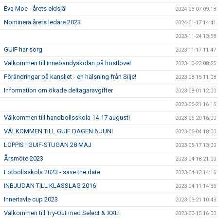
Eva Moe - årets eldsjäl
2024-03-07 09:18
Nominera årets ledare 2023
2024-01-17 14:41
2023-11-24 13:58
GUIF har sorg
2023-11-17 11:47
Välkommen till innebandyskolan på höstlovet
2023-10-23 08:55
Förändringar på kansliet - en hälsning från Silje!
2023-08-15 11:08
Information om ökade deltagaravgifter
2023-08-01 12:00
2023-06-21 16:16
Välkommen till handbollsskola 14-17 augusti
2023-06-20 16:00
VÄLKOMMEN TILL GUIF DAGEN 6 JUNI
2023-06-04 18:00
LOPPIS I GUIF-STUGAN 28 MAJ
2023-05-17 13:00
Årsmöte 2023
2023-04-18 21:00
Fotbollsskola 2023 - save the date
2023-04-13 14:16
INBJUDAN TILL KLASSLAG 2016
2023-04-11 14:36
Innertavle cup 2023
2023-03-21 10:43
Välkommen till Try-Out med Select & XXL!
2023-03-15 16:00