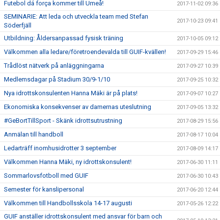
Futebol dá força kommer till Umeå!
2017-11-02 09:36
SEMINARIE: Att leda och utveckla team med Stefan
2017-10-23 09:41
Söderfjäll
Utbildning: Åldersanpassad fysisk träning
2017-10-05 09:12
Välkommen alla ledare/företroendevalda till GUIF-kvällen!
2017-09-29 15:46
Trådlöst nätverk på anläggningarna
2017-09-27 10:39
Medlemsdagar på Stadium 30/9-1/10
2017-09-25 10:32
Nya idrottskonsulenten Hanna Mäki är på plats!
2017-09-07 10:27
Ekonomiska konsekvenser av damernas uteslutning
2017-09-05 13:32
#GeBortTillSport - Skänk idrottsutrustning
2017-08-29 15:56
Anmälan till handboll
2017-08-17 10:04
Ledarträff inomhusidrotter 3 september
2017-08-09 14:17
Välkommen Hanna Mäki, ny idrottskonsulent!
2017-06-30 11:11
Sommarlovsfotboll med GUIF
2017-06-30 10:43
Semester för kanslipersonal
2017-06-20 12:44
Välkommen till Handbollsskola 14-17 augusti
2017-05-26 12:22
GUIF anställer idrottskonsulent med ansvar för barn och