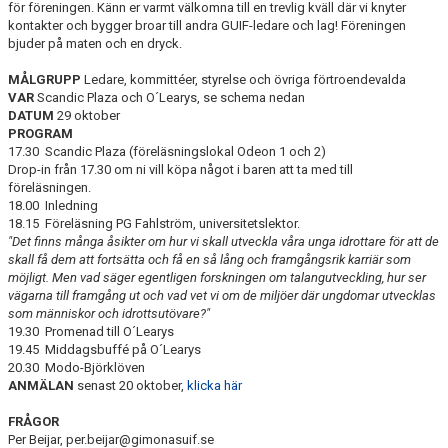
för föreningen. Känn er varmt välkomna till en trevlig kväll där vi knyter
DOKUMENT
kontakter och bygger broar till andra GUIF-ledare och lag! Föreningen
bjuder på maten och en dryck.
AVGIFTER
MÅLGRUPP
Ledare, kommittéer, styrelse och övriga förtroendevalda
VAR
Scandic Plaza och O´Learys, se schema nedan
FRITIDSKORTET
DATUM
29 oktober
PROGRAM
MATERIALINKÖP
17.30 Scandic Plaza (föreläsningslokal Odeon 1 och 2)
Drop-in från 17.30 om ni vill köpa något i baren att ta med till
TOLK
föreläsningen.
18.00 Inledning
18.15 Föreläsning PG Fahlström, universitetslektor.
NATTVANDRING
"Det finns många åsikter om hur vi skall utveckla våra unga idrottare för att de
skall få dem att fortsätta och få en så lång och framgångsrik karriär som
möjligt.
Men vad säger egentligen forskningen om talangutveckling, hur ser
vägarna till framgång ut och vad vet vi om de miljöer där ungdomar utvecklas
som människor och idrottsutövare?"
19.30 Promenad till O´Learys
19.45 Middagsbuffé på O´Learys
20.30 Modo-Björklöven
ANMÄLAN
senast 20 oktober,
klicka här
FRÅGOR
Per Beijar, per.beijar@gimonasuif.se