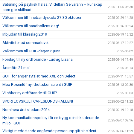
Satsning på psykisk hälsa: Vi deltar i Se varann – kunskap
2025-11-05 08:30
som gör skillnad
Välkommen till innebandyskola 27-30 oktober
2025-09-29 14:28
Välkommen till handbollens dag!
2025-09-16 09:24
Inbjudan till klasslag 2019
2025-08-19 13:32
Aktiviteter på sommarlovet
2025-06-17 10:27
Välkommen till GUIF-dagen 6 juni!
2025-06-02
Förslag till ny ordförande - Ludvig Lizana
2025-05-14 17:49
Årsmöte 21 maj
2025-05-14
GUIF förlänger avtalet med XXL och Select
2025-04-11 13:57
Moa Rosenlöf ny idrottskonsulent i GUIF
2025-03-13 09:30
Vi söker ny ordförande till GUIF!
2025-03-03
SPORTLOVSKUL I CARLSLUNDSHALLEN!
2025-03-02 11:22
Nominera årets ledare 2024
2025-02-19 10:18
Ny kommunikationspolicy för en trygg och inkluderande
2025-02-07 09:16
miljö i GUIF
Viktigt meddelande angående personuppgiftsincident
2025-02-06 11:29