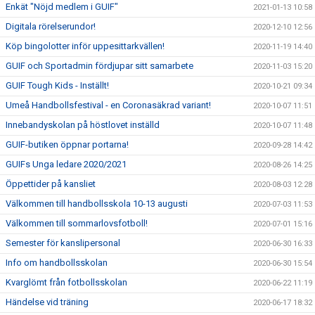
Enkät "Nöjd medlem i GUIF"
2021-01-13 10:58
Digitala rörelserundor!
2020-12-10 12:56
Köp bingolotter inför uppesittarkvällen!
2020-11-19 14:40
GUIF och Sportadmin fördjupar sitt samarbete
2020-11-03 15:20
GUIF Tough Kids - Inställt!
2020-10-21 09:34
Umeå Handbollsfestival - en Coronasäkrad variant!
2020-10-07 11:51
Innebandyskolan på höstlovet inställd
2020-10-07 11:48
GUIF-butiken öppnar portarna!
2020-09-28 14:42
GUIFs Unga ledare 2020/2021
2020-08-26 14:25
Öppettider på kansliet
2020-08-03 12:28
Välkommen till handbollsskola 10-13 augusti
2020-07-03 11:53
Välkommen till sommarlovsfotboll!
2020-07-01 15:16
Semester för kanslipersonal
2020-06-30 16:33
Info om handbollsskolan
2020-06-30 15:54
Kvarglömt från fotbollsskolan
2020-06-22 11:19
Händelse vid träning
2020-06-17 18:32