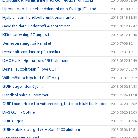
Erbjudande! T-shirt/linne med GUIF-logga för 100 kr
2016-08-30 09:50
Uppsnack och innebandylandskamp Sverige-Finland
2016-08-18 13:17
Hjälp till som handbollsfunktionär i vinter!
2016-08-18 11:38
Save the date: Ledarträff 4 september
2016-08-12 12:47
Klädutprovning 27 augusti
2016-08-12 12:45
Semesterstängt på kansliet
2016-07-08 13:11
Personalförändringar på kansliet
2016-07-01 15:11
Div 3 GUIF - Björna Tors 1900 ålidhem
2016-06-22 19:49
Beställ succétröjan "I love GUIF"
2016-06-17 08:13
Välbesökt och lyckad GUIF-dag
2016-06-07 09:12
GUIF-dagen den 6 juni!
2016-06-02 14:33
Handbollsskola i sommar
2016-05-24 11:18
GUIF i samarbete för vattenrening, fötter och luktfria kläder.
2016-05-23 09:52
Div3 GUIF - Gottne
2016-05-20 13:03
GUIF dagen
2016-05-11 13:36
GUIF-Kubikenborg div3 H Sön 1400 ålidhem
2016-05-06 10:31