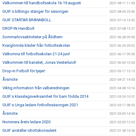
Välkommen till handbollsskola 16-19 augusti
2021-08-11 11:00
GUIF:s bilbingo stänger för säsongen
2021-08-04 23:46
GUIF STARTAR BRÄNNBOLL
2021-07-14 15:42
DROP-IN Handboll
2021-07-08 15:37
Sommarlovsaktiviteter på Ålidhem
2021-06-28 09:00
Kvarglömda kläder från fotbollsskolan
2021-06-24 09:02
Välkomna till fotbollsskolan 21-24 juni!
2021-06-17 09:30
Välkommen till kansliet, Jonas Vesterlund!
2021-06-04 10:00
Drop-in Fotboll för tjejer!
2021-05-17 15:15
Årsmöte
2021-04-21 14:00
Viktig information från valberedningen
2021-04-08 10:16
GUIF:s klasslagsverksamhet för barn födda 2014
2021-03-24 10:31
GUIF:s Unga ledare fotbollssäsongen 2021
2021-03-17 08:50
Årsmöte
2021-03-09 14:56
Nominera årets ledare 2020
2021-02-03 12:53
GUIF anställer idrottskonsulent
2021-01-28 10:26