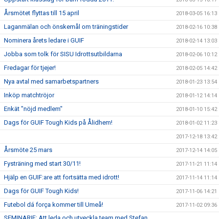
Årsmötet flyttas till 15 april
2018-03-05 16:13
Laganmälan och önskemål om träningstider
2018-02-16 10:38
Nominera årets ledare i GUIF
2018-02-14 13:03
Jobba som tolk för SISU Idrottsutbildarna
2018-02-06 10:12
Fredagar för tjejer!
2018-02-05 14:42
Nya avtal med samarbetspartners
2018-01-23 13:54
Inköp matchtröjor
2018-01-12 14:14
Enkät "nöjd medlem"
2018-01-10 15:42
Dags för GUIF Tough Kids på Ålidhem!
2018-01-02 11:23
2017-12-18 13:42
Årsmöte 25 mars
2017-12-14 14:05
Fysträning med start 30/11!
2017-11-21 11:14
Hjälp en GUIF:are att fortsätta med idrott!
2017-11-14 11:14
Dags för GUIF Tough Kids!
2017-11-06 14:21
Futebol dá força kommer till Umeå!
2017-11-02 09:36
SEMINARIE: Att leda och utveckla team med Stefan