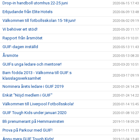
Drop-in handboll utomhus 22-25 juni
2020-06-15 17:43
Erbjudande från Elite Hotels
2020-06-09 13:48
Välkommen till fotbollsskolan 15-18 juni!
2020-06-02 09:19
Vi behöver ert stöd!
2020-05-20 11:17
Rapport från årsmötet
2020-05-19 10:01
GUIF-dagen inställd
2020-05-13 11:43
Årsmöte
2020-05-13 08:20
GUIFs unga ledare och mentorer!
2020-03-20 10:51
Barn födda 2013 - Välkomna till GUIF:s
2020-03-17 09:19
klasslagsverksamhet
Nominera årets ledare i GUIF 2019
2020-01-24 14:29
Enkät "Nöjd medlem i GUIF"
2020-01-24 14:22
Välkommen till Liverpool Fotbollsskola!
2020-01-14 15:45
GUIF Tough Kids under januari 2020
2020-01-08 10:27
Bli prenumerant på Hemmavinsten
2019-11-18 09:29
Prova på Parkour med GUIF!
2019-11-11 11:33
Ännu mera GUIF Tough Kids!
2019-11-04 13:40