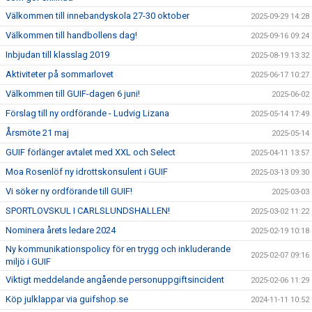
Välkommen till innebandyskola 27-30 oktober
2025-09-29 14:28
Välkommen till handbollens dag!
2025-09-16 09:24
Inbjudan till klasslag 2019
2025-08-19 13:32
Aktiviteter på sommarlovet
2025-06-17 10:27
Välkommen till GUIF-dagen 6 juni!
2025-06-02
Förslag till ny ordförande - Ludvig Lizana
2025-05-14 17:49
Årsmöte 21 maj
2025-05-14
GUIF förlänger avtalet med XXL och Select
2025-04-11 13:57
Moa Rosenlöf ny idrottskonsulent i GUIF
2025-03-13 09:30
Vi söker ny ordförande till GUIF!
2025-03-03
SPORTLOVSKUL I CARLSLUNDSHALLEN!
2025-03-02 11:22
Nominera årets ledare 2024
2025-02-19 10:18
Ny kommunikationspolicy för en trygg och inkluderande
2025-02-07 09:16
miljö i GUIF
Viktigt meddelande angående personuppgiftsincident
2025-02-06 11:29
Köp julklappar via guifshop.se
2024-11-11 10:52