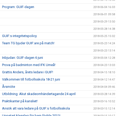
Program: GUIF-dagen
2018-06-04 16:03
2018-06-01 09:58
2018-05-29 13:50
2018-05-28 14:38
GUIF:s integritetspolicy
2018-05-25 15:02
Team TG bjuder GUIF:are på match!
2018-05-23 14:24
2018-05-23 13:14
Inbjudan: GUIF-dagen 6 juni
2018-05-04 12:28
Prova på badminton med IFK Umeå!
2018-04-23 13:03
Grattis Anders, årets ledare i GUIF!
2018-04-15 18:10
Välkommen till fotbollsskola 18-21 juni
2018-04-12 14:47
Årsmöte
2018-04-04 09:46
Utbildning: Akut skadeomhändertagande 24 april
2018-03-28 14:39
Praktikanter på kansliet!
2018-03-16 10:52
Ansök att vara ledare på GUIF:s fotbollsskola
2018-03-15 12:14
Uppstart klasslag för barn födda 2011!
2018-03-15 10:17