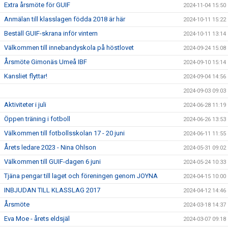
Extra årsmöte för GUIF
2024-11-04 15:50
Anmälan till klasslagen födda 2018 är här
2024-10-11 15:22
Beställ GUIF-skrana inför vintern
2024-10-11 13:14
Välkommen till innebandyskola på höstlovet
2024-09-24 15:08
Årsmöte Gimonäs Umeå IBF
2024-09-10 15:14
Kansliet flyttar!
2024-09-04 14:56
2024-09-03 09:03
Aktiviteter i juli
2024-06-28 11:19
Öppen träning i fotboll
2024-06-26 13:53
Välkommen till fotbollsskolan 17 - 20 juni
2024-06-11 11:55
Årets ledare 2023 - Nina Ohlson
2024-05-31 09:02
Välkommen till GUIF-dagen 6 juni
2024-05-24 10:33
Tjäna pengar till laget och föreningen genom JOYNA
2024-04-15 10:00
INBJUDAN TILL KLASSLAG 2017
2024-04-12 14:46
Årsmöte
2024-03-18 14:37
Eva Moe - årets eldsjäl
2024-03-07 09:18