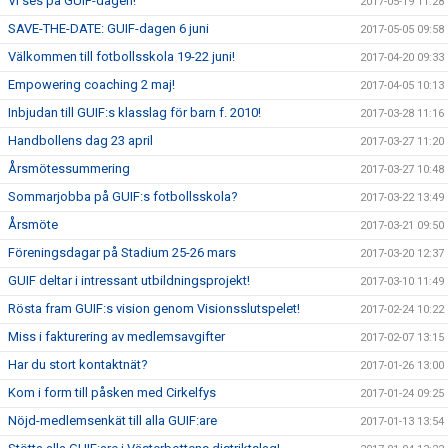
Vi ses på GUIF-dagen!
2017-05-19 11:28
SAVE-THE-DATE: GUIF-dagen 6 juni
2017-05-05 09:58
Välkommen till fotbollsskola 19-22 juni!
2017-04-20 09:33
Empowering coaching 2 maj!
2017-04-05 10:13
Inbjudan till GUIF:s klasslag för barn f. 2010!
2017-03-28 11:16
Handbollens dag 23 april
2017-03-27 11:20
Årsmötessummering
2017-03-27 10:48
Sommarjobba på GUIF:s fotbollsskola?
2017-03-22 13:49
Årsmöte
2017-03-21 09:50
Föreningsdagar på Stadium 25-26 mars
2017-03-20 12:37
GUIF deltar i intressant utbildningsprojekt!
2017-03-10 11:49
Rösta fram GUIF:s vision genom Visionsslutspelet!
2017-02-24 10:22
Miss i fakturering av medlemsavgifter
2017-02-07 13:15
Har du stort kontaktnät?
2017-01-26 13:00
Kom i form till påsken med Cirkelfys
2017-01-24 09:25
Nöjd-medlemsenkät till alla GUIF:are
2017-01-13 13:54