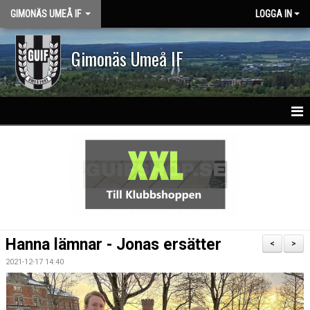
GIMONÄS UMEÅ IF
LOGGA IN
Gimonäs Umeå IF
HEM
OM KLUBBEN
PARTNERS
NY I GUIF
Hanna lämnar - Jonas ersätter
<
>
VISION & VÄRDEGRUND
2021-12-17 14:40
KLASSLAG