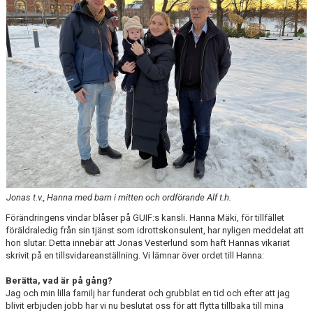
DOKUMENT
AVGIFTER
FRITIDSKORTET
MATERIALINKÖP
TOLK
NATTVANDRING
Jonas t.v., Hanna med barn i mitten och ordförande Alf t.h.
Förändringens vindar blåser på GUIF:s kansli. Hanna Mäki, för tillfället
föräldraledig från sin tjänst som idrottskonsulent, har nyligen meddelat att
hon slutar. Detta innebär att Jonas Vesterlund som haft Hannas vikariat
skrivit på en tillsvidareanställning. Vi lämnar över ordet till Hanna:
Berätta, vad är på gång?
Jag och min lilla familj har funderat och grubblat en tid och efter att jag
blivit erbjuden jobb har vi nu beslutat oss för att flytta tillbaka till mina