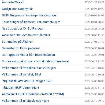
Årsmöte 26 april
2023-01-25 19:22
God jul och Gott nytt år
2022-12-24 12:20
GUIF-Stugans café stänger för säsongen
2022-10-03 14:09
Förändringar på kansliet - välkommen Silje!
2022-10-01 08:40
Nya öppettider för GUIF-stugan
2022-08-26 08:28
Avtal med XXL och Select från 2023
2022-08-09 11:55
Sommarlov på Ålidhem
2022-07-01 07:49
Semester för kanslipersonal
2022-06-30 10:01
Borttappade kläder från fotbollsskolan
2022-06-27 09:01
Storsatsning på stugan - öppet hela sommarlovet!
2022-06-17 12:52
Välkommen till fotbollsskolan 20-23 juni
2022-06-13 13:37
Välkommen till kansliet, Silje!
2022-06-10 10:21
Inbjudan till AW vid GUIF-stugan 17/6
2022-06-09 10:36
Inbjudan: GUIF-dagen 6 juni
2022-05-30 11:16
Anmälan till GUIF:s inomhusidrotter (F/P 2014)
2022-05-30 10:00
Välkommen till Innertavle cup 4 juni
2022-05-16 09:10