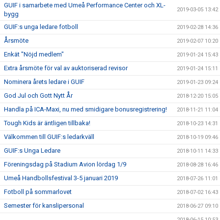
GUIF i samarbete med Umeå Performance Center och XL-
2019-03-05 13:42
bygg
GUIF:s unga ledare fotboll
2019-02-28 14:36
Årsmöte
2019-02-07 10:20
Enkät "Nöjd medlem"
2019-01-24 15:43
Extra årsmöte för val av auktoriserad revisor
2019-01-24 15:11
Nominera årets ledare i GUIF
2019-01-23 09:24
God Jul och Gott Nytt År
2018-12-20 15:05
Handla på ICA-Maxi, nu med smidigare bonusregistrering!
2018-11-21 11:04
Tough Kids är äntligen tillbaka!
2018-10-23 14:31
Välkommen till GUIF:s ledarkväll
2018-10-19 09:46
GUIF:s Unga Ledare
2018-10-11 14:33
Föreningsdag på Stadium Avion lördag 1/9
2018-08-28 16:46
Umeå Handbollsfestival 3-5 januari 2019
2018-07-26 11:01
Fotboll på sommarlovet
2018-07-02 16:43
Semester för kanslipersonal
2018-06-27 09:10
2018-06-15 10:53