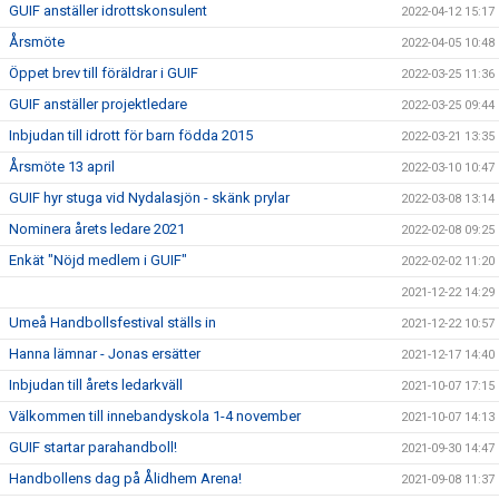
GUIF anställer idrottskonsulent
2022-04-12 15:17
Årsmöte
2022-04-05 10:48
Öppet brev till föräldrar i GUIF
2022-03-25 11:36
GUIF anställer projektledare
2022-03-25 09:44
Inbjudan till idrott för barn födda 2015
2022-03-21 13:35
Årsmöte 13 april
2022-03-10 10:47
GUIF hyr stuga vid Nydalasjön - skänk prylar
2022-03-08 13:14
Nominera årets ledare 2021
2022-02-08 09:25
Enkät "Nöjd medlem i GUIF"
2022-02-02 11:20
2021-12-22 14:29
Umeå Handbollsfestival ställs in
2021-12-22 10:57
Hanna lämnar - Jonas ersätter
2021-12-17 14:40
Inbjudan till årets ledarkväll
2021-10-07 17:15
Välkommen till innebandyskola 1-4 november
2021-10-07 14:13
GUIF startar parahandboll!
2021-09-30 14:47
Handbollens dag på Ålidhem Arena!
2021-09-08 11:37