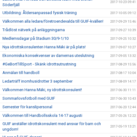
2017-10-23 09:41
Söderfjäll
Utbildning: Åldersanpassad fysisk träning
2017-10-05 09:12
Välkommen alla ledare/företroendevalda till GUIF-kvällen!
2017-09-29 15:46
Trådlöst nätverk på anläggningarna
2017-09-27 10:39
Medlemsdagar på Stadium 30/9-1/10
2017-09-25 10:32
Nya idrottskonsulenten Hanna Mäki är på plats!
2017-09-07 10:27
Ekonomiska konsekvenser av damernas uteslutning
2017-09-05 13:32
#GeBortTillSport - Skänk idrottsutrustning
2017-08-29 15:56
Anmälan till handboll
2017-08-17 10:04
Ledarträff inomhusidrotter 3 september
2017-08-09 14:17
Välkommen Hanna Mäki, ny idrottskonsulent!
2017-06-30 11:11
Sommarlovsfotboll med GUIF
2017-06-30 10:43
Semester för kanslipersonal
2017-06-20 12:44
Välkommen till Handbollsskola 14-17 augusti
2017-05-26 12:22
GUIF anställer idrottskonsulent med ansvar för barn och
2017-05-19 13:21
ungdom!