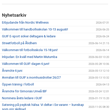
Nyhetsarkiv
Erbjudande från Nordic Wellness
2026-07-31
Välkommen till handbollsskolan 10-13 augusti!
2026-06-25
GUIF E-sport söker deltagare & ledare
2026-06-24
Streetfotboll på Ålidhem
2026-06-14 21:15
Välkommen till fotbollsskola 15-18 juni!
2026-06-14
Inbjudan: En kväll med Martin Mutumba
2026-06-03 13:20
Välkommen till GUIF-dagen 6 juni!
2026-05-28 10:06
Årsmöte 6 juni
2026-05-13 12:10
Anmälan till GUIF:s inomhusidrotter 26/27
2026-05-13 10:32
Öppen träning i fotboll
2026-04-13
Årsmöte för Gimonäs Umeå IBF
2026-03-24 12:01
Nominera årets ledare i GUIF
2026-01-19 15:20
Satsning på psykisk hälsa: Vi deltar i Se varann – kunskap
2025-11-05 08:30
som gör skillnad