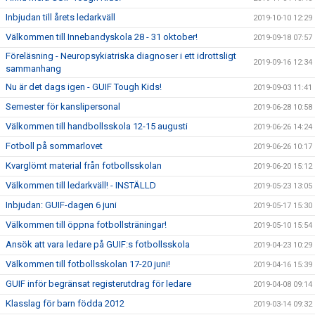
Inbjudan till årets ledarkväll
2019-10-10 12:29
Välkommen till Innebandyskola 28 - 31 oktober!
2019-09-18 07:57
Föreläsning - Neuropsykiatriska diagnoser i ett idrottsligt
2019-09-16 12:34
sammanhang
Nu är det dags igen - GUIF Tough Kids!
2019-09-03 11:41
Semester för kanslipersonal
2019-06-28 10:58
Välkommen till handbollsskola 12-15 augusti
2019-06-26 14:24
Fotboll på sommarlovet
2019-06-26 10:17
Kvarglömt material från fotbollsskolan
2019-06-20 15:12
Välkommen till ledarkväll! - INSTÄLLD
2019-05-23 13:05
Inbjudan: GUIF-dagen 6 juni
2019-05-17 15:30
Välkommen till öppna fotbollsträningar!
2019-05-10 15:54
Ansök att vara ledare på GUIF:s fotbollsskola
2019-04-23 10:29
Välkommen till fotbollsskolan 17-20 juni!
2019-04-16 15:39
GUIF inför begränsat registerutdrag för ledare
2019-04-08 09:14
Klasslag för barn födda 2012
2019-03-14 09:32