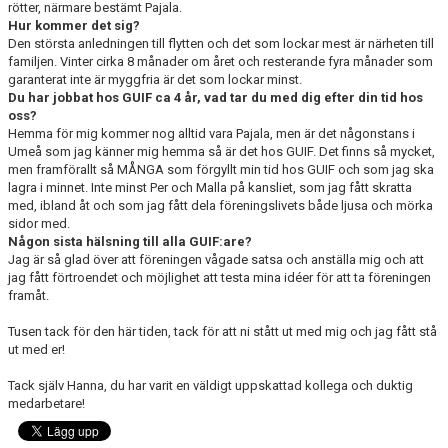
rötter, närmare bestämt Pajala.
Hur kommer det sig?
Den största anledningen till flytten och det som lockar mest är närheten till
familjen. Vinter cirka 8 månader om året och resterande fyra månader som
garanterat inte är myggfria är det som lockar minst.
Du har jobbat hos GUIF ca 4 år, vad tar du med dig efter din tid hos
oss?
Hemma för mig kommer nog alltid vara Pajala, men är det någonstans i
Umeå som jag känner mig hemma så är det hos GUIF. Det finns så mycket,
men framförallt så MÅNGA som förgyllt min tid hos GUIF och som jag ska
lagra i minnet. Inte minst Per och Malla på kansliet, som jag fått skratta
med, ibland åt och som jag fått dela föreningslivets både ljusa och mörka
sidor med.
Någon sista hälsning till alla GUIF:are?
Jag är så glad över att föreningen vågade satsa och anställa mig och att
jag fått förtroendet och möjlighet att testa mina idéer för att ta föreningen
framåt.
Tusen tack för den här tiden, tack för att ni stått ut med mig och jag fått stå
ut med er!
Tack själv Hanna, du har varit en väldigt uppskattad kollega och duktig
medarbetare!