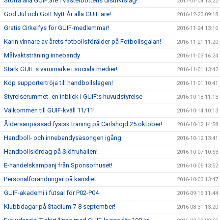
Stötta alla GUIF:are i Västerbottens distriktslag!
2017-01-04 13:22
God Jul och Gott Nytt År alla GUIF:are!
2016-12-23 09:18
Gratis Cirkelfys för GUIF-medlemmar!
2016-11-24 13:16
Karin vinnare av årets fotbollsförälder på Fotbollsgalan!
2016-11-21 11:20
Målvaktsträning innebandy
2016-11-03 16:24
Stärk GUIF:s varumärke i sociala medier!
2016-11-01 13:42
Köp supportertröja till handbollslagen!
2016-11-01 10:41
Styrelserummet- en inblick i GUIF:s huvudstyrelse
2016-10-18 11:13
Välkommen till GUIF-kväll 11/11!
2016-10-14 10:13
Åldersanpassad fysisk träning på Carlshöjd 25 oktober!
2016-10-12 14:58
Handboll- och innebandysäsongen igång
2016-10-12 13:41
Handbollslördag på Sjöfruhallen!
2016-10-07 10:53
E-handelskampanj från Sponsorhuset!
2016-10-05 13:52
Personalförändringar på kansliet
2016-10-03 13:47
GUIF-akademi i futsal för P02-P04
2016-09-16 11:44
Klubbdagar på Stadium 7-8 september!
2016-08-31 13:20