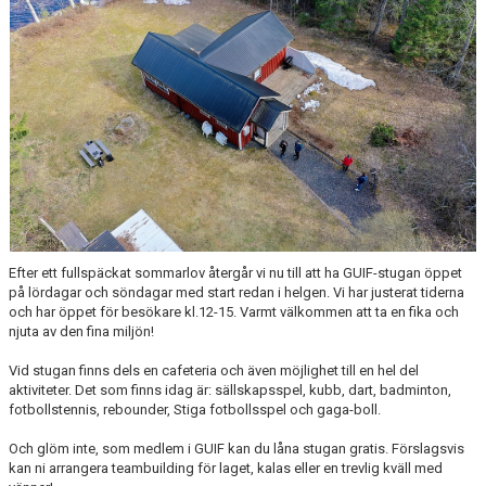
DOKUMENT
AVGIFTER
FRITIDSKORTET
MATERIALINKÖP
TOLK
NATTVANDRING
Efter ett fullspäckat sommarlov återgår vi nu till att ha GUIF-stugan öppet
på lördagar och söndagar med start redan i helgen. Vi har justerat tiderna
och har öppet för besökare kl.12-15. Varmt välkommen att ta en fika och
njuta av den fina miljön!
Vid stugan finns dels en cafeteria och även möjlighet till en hel del
aktiviteter. Det som finns idag är: sällskapsspel, kubb, dart, badminton,
fotbollstennis, rebounder, Stiga fotbollsspel och gaga-boll.
Och glöm inte, som medlem i GUIF kan du låna stugan gratis. Förslagsvis
kan ni arrangera teambuilding för laget, kalas eller en trevlig kväll med