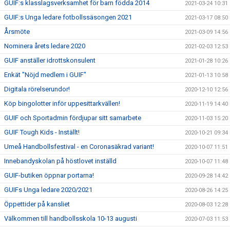
GUIF:s klasslagsverksamhet för barn födda 2014
2021-03-24 10:31
GUIF:s Unga ledare fotbollssäsongen 2021
2021-03-17 08:50
Årsmöte
2021-03-09 14:56
Nominera årets ledare 2020
2021-02-03 12:53
GUIF anställer idrottskonsulent
2021-01-28 10:26
Enkät "Nöjd medlem i GUIF"
2021-01-13 10:58
Digitala rörelserundor!
2020-12-10 12:56
Köp bingolotter inför uppesittarkvällen!
2020-11-19 14:40
GUIF och Sportadmin fördjupar sitt samarbete
2020-11-03 15:20
GUIF Tough Kids - Inställt!
2020-10-21 09:34
Umeå Handbollsfestival - en Coronasäkrad variant!
2020-10-07 11:51
Innebandyskolan på höstlovet inställd
2020-10-07 11:48
GUIF-butiken öppnar portarna!
2020-09-28 14:42
GUIFs Unga ledare 2020/2021
2020-08-26 14:25
Öppettider på kansliet
2020-08-03 12:28
Välkommen till handbollsskola 10-13 augusti
2020-07-03 11:53