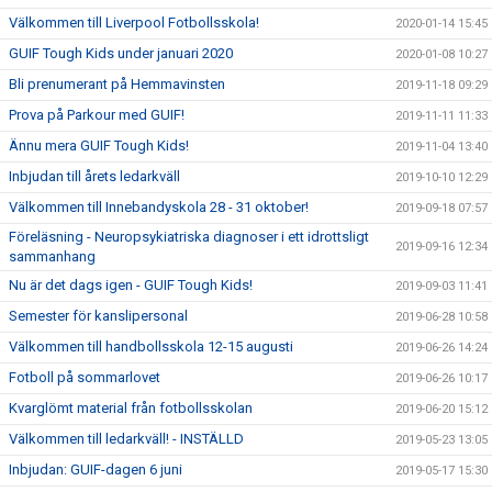
Välkommen till Liverpool Fotbollsskola!
2020-01-14 15:45
GUIF Tough Kids under januari 2020
2020-01-08 10:27
Bli prenumerant på Hemmavinsten
2019-11-18 09:29
Prova på Parkour med GUIF!
2019-11-11 11:33
Ännu mera GUIF Tough Kids!
2019-11-04 13:40
Inbjudan till årets ledarkväll
2019-10-10 12:29
Välkommen till Innebandyskola 28 - 31 oktober!
2019-09-18 07:57
Föreläsning - Neuropsykiatriska diagnoser i ett idrottsligt
2019-09-16 12:34
sammanhang
Nu är det dags igen - GUIF Tough Kids!
2019-09-03 11:41
Semester för kanslipersonal
2019-06-28 10:58
Välkommen till handbollsskola 12-15 augusti
2019-06-26 14:24
Fotboll på sommarlovet
2019-06-26 10:17
Kvarglömt material från fotbollsskolan
2019-06-20 15:12
Välkommen till ledarkväll! - INSTÄLLD
2019-05-23 13:05
Inbjudan: GUIF-dagen 6 juni
2019-05-17 15:30