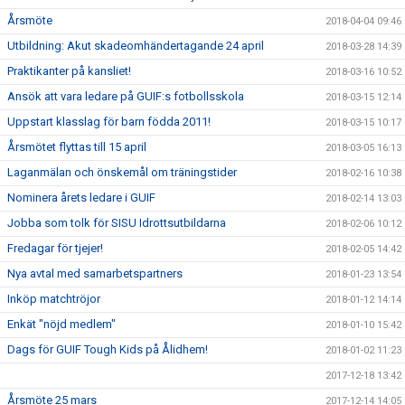
Årsmöte
2018-04-04 09:46
Utbildning: Akut skadeomhändertagande 24 april
2018-03-28 14:39
Praktikanter på kansliet!
2018-03-16 10:52
Ansök att vara ledare på GUIF:s fotbollsskola
2018-03-15 12:14
Uppstart klasslag för barn födda 2011!
2018-03-15 10:17
Årsmötet flyttas till 15 april
2018-03-05 16:13
Laganmälan och önskemål om träningstider
2018-02-16 10:38
Nominera årets ledare i GUIF
2018-02-14 13:03
Jobba som tolk för SISU Idrottsutbildarna
2018-02-06 10:12
Fredagar för tjejer!
2018-02-05 14:42
Nya avtal med samarbetspartners
2018-01-23 13:54
Inköp matchtröjor
2018-01-12 14:14
Enkät "nöjd medlem"
2018-01-10 15:42
Dags för GUIF Tough Kids på Ålidhem!
2018-01-02 11:23
2017-12-18 13:42
Årsmöte 25 mars
2017-12-14 14:05