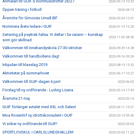
Anmälan till GUIF:s inomhusidrotter 26/27
2026-05-13 10:32
Öppen träning i fotboll
2026-04-13
Årsmöte för Gimonäs Umeå IBF
2026-03-24 12:01
Nominera årets ledare i GUIF
2026-01-19 15:20
Satsning på psykisk hälsa: Vi deltar i Se varann – kunskap
2025-11-05 08:30
som gör skillnad
Välkommen till innebandyskola 27-30 oktober
2025-09-29 14:28
Välkommen till handbollens dag!
2025-09-16 09:24
Inbjudan till klasslag 2019
2025-08-19 13:32
Aktiviteter på sommarlovet
2025-06-17 10:27
Välkommen till GUIF-dagen 6 juni!
2025-06-02
Förslag till ny ordförande - Ludvig Lizana
2025-05-14 17:49
Årsmöte 21 maj
2025-05-14
GUIF förlänger avtalet med XXL och Select
2025-04-11 13:57
Moa Rosenlöf ny idrottskonsulent i GUIF
2025-03-13 09:30
Vi söker ny ordförande till GUIF!
2025-03-03
SPORTLOVSKUL I CARLSLUNDSHALLEN!
2025-03-02 11:22