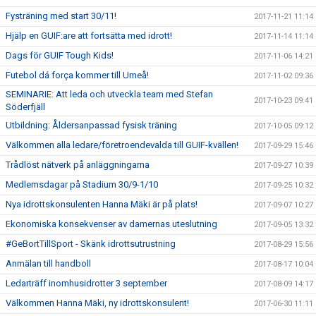
Fysträning med start 30/11!
2017-11-21 11:14
Hjälp en GUIF:are att fortsätta med idrott!
2017-11-14 11:14
Dags för GUIF Tough Kids!
2017-11-06 14:21
Futebol dá força kommer till Umeå!
2017-11-02 09:36
SEMINARIE: Att leda och utveckla team med Stefan
2017-10-23 09:41
Söderfjäll
Utbildning: Åldersanpassad fysisk träning
2017-10-05 09:12
Välkommen alla ledare/företroendevalda till GUIF-kvällen!
2017-09-29 15:46
Trådlöst nätverk på anläggningarna
2017-09-27 10:39
Medlemsdagar på Stadium 30/9-1/10
2017-09-25 10:32
Nya idrottskonsulenten Hanna Mäki är på plats!
2017-09-07 10:27
Ekonomiska konsekvenser av damernas uteslutning
2017-09-05 13:32
#GeBortTillSport - Skänk idrottsutrustning
2017-08-29 15:56
Anmälan till handboll
2017-08-17 10:04
Ledarträff inomhusidrotter 3 september
2017-08-09 14:17
Välkommen Hanna Mäki, ny idrottskonsulent!
2017-06-30 11:11