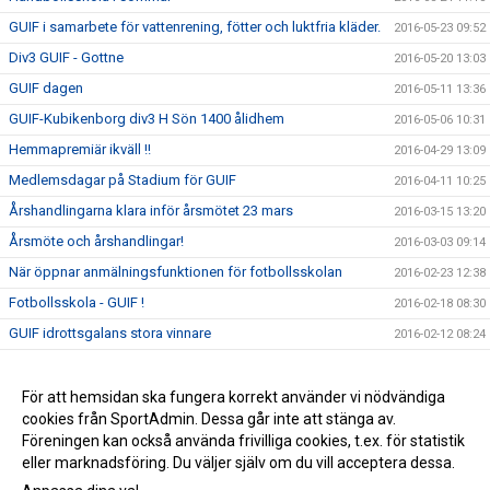
GUIF i samarbete för vattenrening, fötter och luktfria kläder.
2016-05-23 09:52
Div3 GUIF - Gottne
2016-05-20 13:03
GUIF dagen
2016-05-11 13:36
GUIF-Kubikenborg div3 H Sön 1400 ålidhem
2016-05-06 10:31
Hemmapremiär ikväll !!
2016-04-29 13:09
Medlemsdagar på Stadium för GUIF
2016-04-11 10:25
Årshandlingarna klara inför årsmötet 23 mars
2016-03-15 13:20
Årsmöte och årshandlingar!
2016-03-03 09:14
När öppnar anmälningsfunktionen för fotbollsskolan
2016-02-23 12:38
Fotbollsskola - GUIF !
2016-02-18 08:30
GUIF idrottsgalans stora vinnare
2016-02-12 08:24
Upptaktsmöten för fotbollssäsongen 2016
2016-02-03 08:38
Övergång från klasslag till kommunserielag
För att hemsidan ska fungera korrekt använder vi nödvändiga
2016-02-03 08:33
cookies från SportAdmin. Dessa går inte att stänga av.
Klasslagsturnering i innebandy
2016-02-03 08:31
Föreningen kan också använda frivilliga cookies, t.ex. för statistik
eller marknadsföring. Du väljer själv om du vill acceptera dessa.