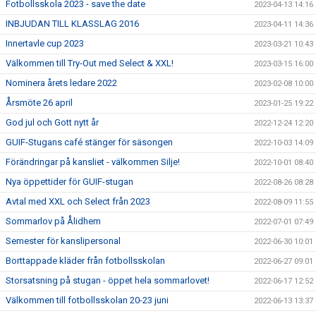
Fotbollsskola 2023 - save the date
2023-04-13 14:16
INBJUDAN TILL KLASSLAG 2016
2023-04-11 14:36
Innertavle cup 2023
2023-03-21 10:43
Välkommen till Try-Out med Select & XXL!
2023-03-15 16:00
Nominera årets ledare 2022
2023-02-08 10:00
Årsmöte 26 april
2023-01-25 19:22
God jul och Gott nytt år
2022-12-24 12:20
GUIF-Stugans café stänger för säsongen
2022-10-03 14:09
Förändringar på kansliet - välkommen Silje!
2022-10-01 08:40
Nya öppettider för GUIF-stugan
2022-08-26 08:28
Avtal med XXL och Select från 2023
2022-08-09 11:55
Sommarlov på Ålidhem
2022-07-01 07:49
Semester för kanslipersonal
2022-06-30 10:01
Borttappade kläder från fotbollsskolan
2022-06-27 09:01
Storsatsning på stugan - öppet hela sommarlovet!
2022-06-17 12:52
Välkommen till fotbollsskolan 20-23 juni
2022-06-13 13:37