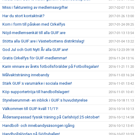
Miss i fakturering av medlemsavgifter
2017-02-07 13:15
Har du stort kontaktnät?
2017-01-26 13:00
Kom i form till påsken med Cirkelfys
2017-01-24 09:25
Nöjd-medlemsenkät till alla GUIF:are
2017-01-13 13:54
Stötta alla GUIF:are i Västerbottens distriktslag!
2017-01-04 13:22
God Jul och Gott Nytt År alla GUIF:are!
2016-12-23 09:18
Gratis Cirkelfys för GUIF-medlemmar!
2016-11-24 13:16
Karin vinnare av årets fotbollsförälder på Fotbollsgalan!
2016-11-21 11:20
Målvaktsträning innebandy
2016-11-03 16:24
Stärk GUIF:s varumärke i sociala medier!
2016-11-01 13:42
Köp supportertröja till handbollslagen!
2016-11-01 10:41
Styrelserummet- en inblick i GUIF:s huvudstyrelse
2016-10-18 11:13
Välkommen till GUIF-kväll 11/11!
2016-10-14 10:13
Åldersanpassad fysisk träning på Carlshöjd 25 oktober!
2016-10-12 14:58
Handboll- och innebandysäsongen igång
2016-10-12 13:41
Handbollslördag på Sjöfruhallen!
2016-10-07 10:53