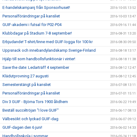
E-handelskampanj från Sponsorhuset!
2016-10-05 13:52
Personalförändringar på kansliet
2016-10-03 13:47
GUIF-akademi i futsal för P02-P04
2016-09-16 11:44
Klubbdagar på Stadium 7-8 september!
2016-08-31 13:20
Erbjudande! T-shirt/linne med GUIF-logga för 100 kr
2016-08-30 09:50
Uppsnack och innebandylandskamp Sverige-Finland
2016-08-18 13:17
Hjälp till som handbollsfunktionär i vinter!
2016-08-18 11:38
Save the date: Ledarträff 4 september
2016-08-12 12:47
Klädutprovning 27 augusti
2016-08-12 12:45
Semesterstängt på kansliet
2016-07-08 13:11
Personalförändringar på kansliet
2016-07-01 15:11
Div 3 GUIF - Björna Tors 1900 ålidhem
2016-06-22 19:49
Beställ succétröjan "I love GUIF"
2016-06-17 08:13
Välbesökt och lyckad GUIF-dag
2016-06-07 09:12
GUIF-dagen den 6 juni!
2016-06-02 14:33
Handbollsskola i sommar
2016-05-24 11:18