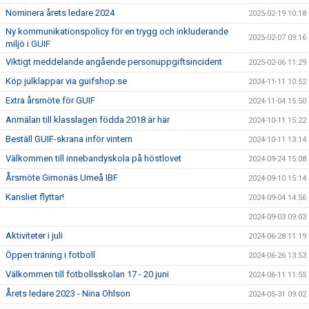
Nominera årets ledare 2024
2025-02-19 10:18
Ny kommunikationspolicy för en trygg och inkluderande
2025-02-07 09:16
miljö i GUIF
Viktigt meddelande angående personuppgiftsincident
2025-02-06 11:29
Köp julklappar via guifshop.se
2024-11-11 10:52
Extra årsmöte för GUIF
2024-11-04 15:50
Anmälan till klasslagen födda 2018 är här
2024-10-11 15:22
Beställ GUIF-skrana inför vintern
2024-10-11 13:14
Välkommen till innebandyskola på höstlovet
2024-09-24 15:08
Årsmöte Gimonäs Umeå IBF
2024-09-10 15:14
Kansliet flyttar!
2024-09-04 14:56
2024-09-03 09:03
Aktiviteter i juli
2024-06-28 11:19
Öppen träning i fotboll
2024-06-26 13:53
Välkommen till fotbollsskolan 17 - 20 juni
2024-06-11 11:55
Årets ledare 2023 - Nina Ohlson
2024-05-31 09:02