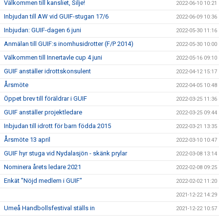
Välkommen till kansliet, Silje!
2022-06-10 10:21
Inbjudan till AW vid GUIF-stugan 17/6
2022-06-09 10:36
Inbjudan: GUIF-dagen 6 juni
2022-05-30 11:16
Anmälan till GUIF:s inomhusidrotter (F/P 2014)
2022-05-30 10:00
Välkommen till Innertavle cup 4 juni
2022-05-16 09:10
GUIF anställer idrottskonsulent
2022-04-12 15:17
Årsmöte
2022-04-05 10:48
Öppet brev till föräldrar i GUIF
2022-03-25 11:36
GUIF anställer projektledare
2022-03-25 09:44
Inbjudan till idrott för barn födda 2015
2022-03-21 13:35
Årsmöte 13 april
2022-03-10 10:47
GUIF hyr stuga vid Nydalasjön - skänk prylar
2022-03-08 13:14
Nominera årets ledare 2021
2022-02-08 09:25
Enkät "Nöjd medlem i GUIF"
2022-02-02 11:20
2021-12-22 14:29
Umeå Handbollsfestival ställs in
2021-12-22 10:57