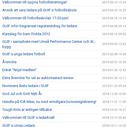
Välkommen till öppna fotbollsträningar!
2019-05-10 15:54
Ansök att vara ledare på GUIF:s fotbollsskola
2019-04-23 10:29
Välkommen till fotbollsskolan 17-20 juni!
2019-04-16 15:39
GUIF inför begränsat registerutdrag för ledare
2019-04-08 09:14
Klasslag för barn födda 2012
2019-03-14 09:32
GUIF i samarbete med Umeå Performance Center och XL-
2019-03-05 13:42
bygg
GUIF:s unga ledare fotboll
2019-02-28 14:36
Årsmöte
2019-02-07 10:20
Enkät "Nöjd medlem"
2019-01-24 15:43
Extra årsmöte för val av auktoriserad revisor
2019-01-24 15:11
Nominera årets ledare i GUIF
2019-01-23 09:24
God Jul och Gott Nytt År
2018-12-20 15:05
Handla på ICA-Maxi, nu med smidigare bonusregistrering!
2018-11-21 11:04
Tough Kids är äntligen tillbaka!
2018-10-23 14:31
Välkommen till GUIF:s ledarkväll
2018-10-19 09:46
GUIF:s Unga Ledare
2018-10-11 14:33