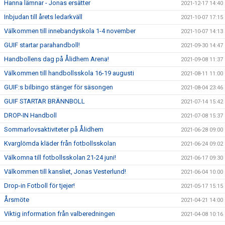
Hanna lämnar - Jonas ersätter
2021-12-17 14:40
Inbjudan till årets ledarkväll
2021-10-07 17:15
Välkommen till innebandyskola 1-4 november
2021-10-07 14:13
GUIF startar parahandboll!
2021-09-30 14:47
Handbollens dag på Ålidhem Arena!
2021-09-08 11:37
Välkommen till handbollsskola 16-19 augusti
2021-08-11 11:00
GUIF:s bilbingo stänger för säsongen
2021-08-04 23:46
GUIF STARTAR BRÄNNBOLL
2021-07-14 15:42
DROP-IN Handboll
2021-07-08 15:37
Sommarlovsaktiviteter på Ålidhem
2021-06-28 09:00
Kvarglömda kläder från fotbollsskolan
2021-06-24 09:02
Välkomna till fotbollsskolan 21-24 juni!
2021-06-17 09:30
Välkommen till kansliet, Jonas Vesterlund!
2021-06-04 10:00
Drop-in Fotboll för tjejer!
2021-05-17 15:15
Årsmöte
2021-04-21 14:00
Viktig information från valberedningen
2021-04-08 10:16