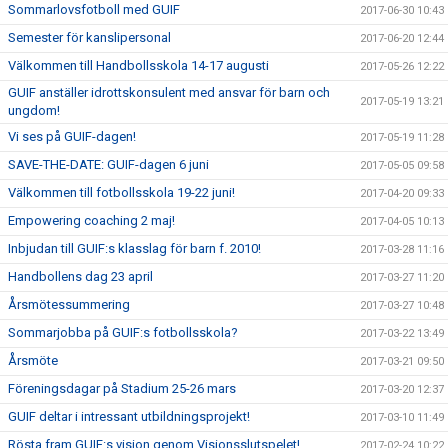
Sommarlovsfotboll med GUIF
2017-06-30 10:43
Semester för kanslipersonal
2017-06-20 12:44
Välkommen till Handbollsskola 14-17 augusti
2017-05-26 12:22
GUIF anställer idrottskonsulent med ansvar för barn och
2017-05-19 13:21
ungdom!
Vi ses på GUIF-dagen!
2017-05-19 11:28
SAVE-THE-DATE: GUIF-dagen 6 juni
2017-05-05 09:58
Välkommen till fotbollsskola 19-22 juni!
2017-04-20 09:33
Empowering coaching 2 maj!
2017-04-05 10:13
Inbjudan till GUIF:s klasslag för barn f. 2010!
2017-03-28 11:16
Handbollens dag 23 april
2017-03-27 11:20
Årsmötessummering
2017-03-27 10:48
Sommarjobba på GUIF:s fotbollsskola?
2017-03-22 13:49
Årsmöte
2017-03-21 09:50
Föreningsdagar på Stadium 25-26 mars
2017-03-20 12:37
GUIF deltar i intressant utbildningsprojekt!
2017-03-10 11:49
Rösta fram GUIF:s vision genom Visionsslutspelet!
2017-02-24 10:22