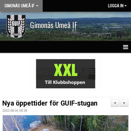
GIMONÄS UMEÅ IF
LOGGA IN
Gimonäs Umeå IF
HEM
OM KLUBBEN
PARTNERS
NY I GUIF
Nya öppettider för GUIF-stugan
<
>
VISION & VÄRDEGRUND
2022-08-26 08:28
KLASSLAG