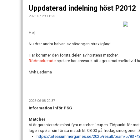
Uppdaterad indelning höst P2012
2025-07-29 11:25
Hej!
Nu drar andra halvan av säsongen strax igång!
Här kommer den första delen av höstens matcher.
Rödmarkerade
spelare har ansvaret att agera matchvärd vid
Mvh Ledarna
2025-06-08 20:37
Information inför PSG
Matcher
Vi är garanterade minst fyra matcher i cupen. Tidpunkt för mat
lagen spelar sin första match kl. 08.00 på fredagsmorgonen.
https://piteasummergames.se/2025/result/team/578374