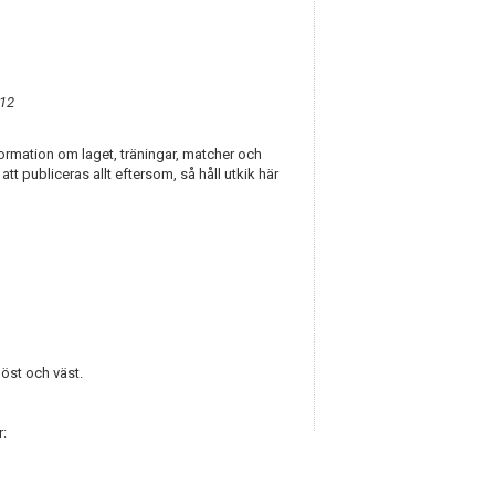
012
ormation om laget, träningar, matcher och
 publiceras allt eftersom, så håll utkik här
 öst och väst.
r: