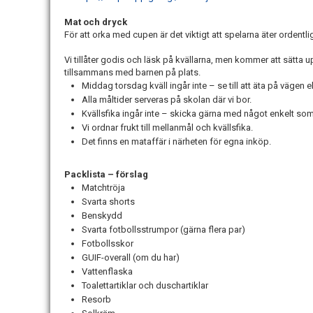
Mat och dryck
För att orka med cupen är det viktigt att spelarna äter ordentl
Vi tillåter godis och läsk på kvällarna, men kommer att sätta 
tillsammans med barnen på plats.
Middag torsdag kväll ingår inte – se till att äta på vägen el
Alla måltider serveras på skolan där vi bor.
Kvällsfika ingår inte – skicka gärna med något enkelt som
Vi ordnar frukt till mellanmål och kvällsfika.
Det finns en mataffär i närheten för egna inköp.
Packlista – förslag
Matchtröja
Svarta shorts
Benskydd
Svarta fotbollsstrumpor (gärna flera par)
Fotbollsskor
GUIF-overall (om du har)
Vattenflaska
Toalettartiklar och duschartiklar
Resorb