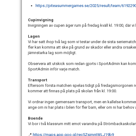
https://piteasummergames.se/2025/result/team/619229
Cupinvigning
Invigningen av cupen äger rum på fredag kväll kl. 19:00, där vi
Lagen
Vi har satt ihop två lag som vi testar under de sista seriematc
fler kan komma att ske på grund av skador eller andra orsaker.
jämnstarka lag som möjligt.
Observera att utskick som redan gjorts i SportAdmin kan komma
SportAdmin inför varje match.
Transport
Eftersom första matchen spelas tidigt på fredagsmorgonen re
kommer att finnas på plats på skolan från kl. 19:00.
Vi ordnar ingen gemensam transport, men en kallelse kommer at
ange om ni har plats i bilen för fler barn, eller om ni har behov 
Boende
Vi bor i två klassrum mitt emot varandra på Strömbackaskolan i
📍
https://maps.app.goo.gl/rec5ZsjmntWLJ19b9