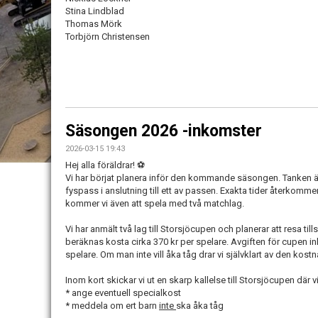
Stina Lindblad
Thomas Mörk
Torbjörn Christensen
Säsongen 2026 -inkomster
2026-03-15 19:43
Hej alla föräldrar! ⚽
Vi har börjat planera inför den kommande säsongen. Tanken är a
fyspass i anslutning till ett av passen. Exakta tider återkommer
kommer vi även att spela med två matchlag.
Vi har anmält två lag till Storsjöcupen och planerar att resa t
beräknas kosta cirka 370 kr per spelare. Avgiften för cupen inklu
spelare. Om man inte vill åka tåg drar vi självklart av den kost
Inom kort skickar vi ut en skarp kallelse till Storsjöcupen där vi
* ange eventuell specialkost
* meddela om ert barn
inte
ska åka tåg