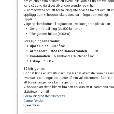
om en cup nästa år samt ett eventuellt Gothia Cup om två somra
varje säsong då vi vet vilket spelarunderlag vi har.
Vi är medvetna om att försäljning inte är allas favorit och att en 
upplägg som vi hoppas ska passa så många som möjligt.
Upplägg:
Varje spelare bidrar till lagkassan. Det kan göras på två sätt:
Genom försäljning (ca 800 kr netto)
Eller genom friköp (1000 kr)
Försäljningsalternativ:
Bjäre Chips
– 50 påsar
Armband till stöd för Cancerfonden
– 16 st
Kombination
– 6 armband + 32 chipspåsar
Friköp
– 1000 kr
Så här gör ni:
Bifogat finns en excelfil där ni fyller i det alternativ som pass
eventuella ändringar beroende på era val, eftersom både Bjär
att försäljningen ska kunna genomföras.
Vi hoppas att detta blir ett bra sätt för oss att tillsammans sk
aktiviteter framåt!
Försäljning hösten 2025.xlsx
Cancerfonden
Bjare chips