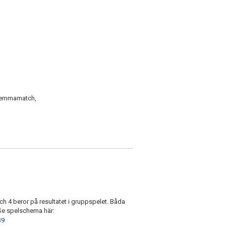
 hemmamatch,
ch 4 beror på resultatet i gruppspelet. Båda
 Se spelschema här:
39