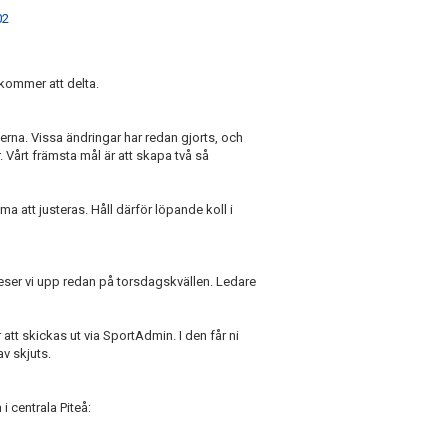
02
 kommer att delta.
herna. Vissa ändringar har redan gjorts, och
 Vårt främsta mål är att skapa två så
 att justeras. Håll därför löpande koll i
ser vi upp redan på torsdagskvällen. Ledare
t skickas ut via SportAdmin. I den får ni
av skjuts.
 centrala Piteå: