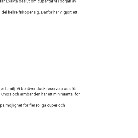
r. Exakta beslut om cuper tar vi i början av
del hellre friköper sig. Därför har vi gjort ett
ar er familj. Vi behöver dock reservera oss för
e Chips och armbanden har ett minimiantal för
apa möjlighet för fler roliga cuper och