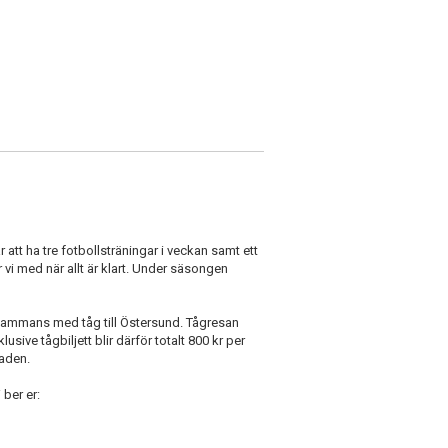
tt ha tre fotbollsträningar i veckan samt ett
 vi med när allt är klart. Under säsongen
illsammans med tåg till Östersund. Tågresan
sive tågbiljett blir därför totalt 800 kr per
naden.
 ber er: