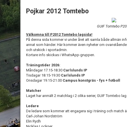
Pojkar 2012 Tomtebo
GUIF Tomtebo P2
Välkomna till P2012 Tomtebo lagsida!
På denna sida kommer vi under året att samla både allmän inf
annat som händer. Här kommer även nyheter om ovanstående att
och utskick i sportadmin.
Kortare info skickas i WhatsApp-gruppen.
Träningstider 2026:
Måndagar 17.15-18.30
Carlslunds IP
Tisdagar 18.15-19.30
Carlslunds IP
Onsdagar 19.15-21.00
Campus konstgräs - fys + fotboll
Matcher
Laget har anmält 2 matchlag i 2 olika serier, GUIF Tomtebo lag
Ledare
De ledare som kommer att engagera sig i träning och match ä
Carl-Johan Nordström
Elin Rydh
Nicklas Lockner