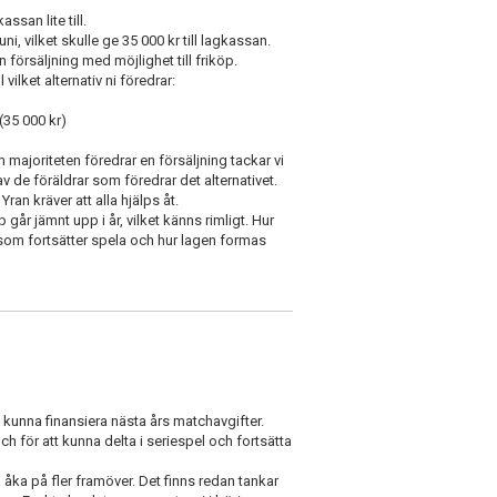
ssan lite till.
i, vilket skulle ge 35 000 kr till lagkassan.
försäljning med möjlighet till friköp.
 vilket alternativ ni föredrar:
35 000 kr)
 majoriteten föredrar en försäljning tackar vi
av de föräldrar som föredrar det alternativet.
ran kräver att alla hjälps åt.
 går jämnt upp i år, vilket känns rimligt. Hur
a som fortsätter spela och hur lagen formas
kunna finansiera nästa års matchavgifter.
h för att kunna delta i seriespel och fortsätta
 åka på fler framöver. Det finns redan tankar