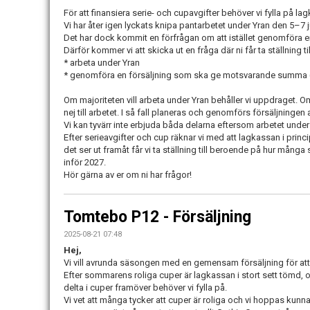
För att finansiera serie- och cupavgifter behöver vi fylla på lagka
Vi har åter igen lyckats knipa pantarbetet under Yran den 5–7 jun
Det har dock kommit en förfrågan om att istället genomföra en 
Därför kommer vi att skicka ut en fråga där ni får ta ställning till
* arbeta under Yran
* genomföra en försäljning som ska ge motsvarande summa (
Om majoriteten vill arbeta under Yran behåller vi uppdraget. Om
nej till arbetet. I så fall planeras och genomförs försäljningen 
Vi kan tyvärr inte erbjuda båda delarna eftersom arbetet under Y
Efter serieavgifter och cup räknar vi med att lagkassan i princip
det ser ut framåt får vi ta ställning till beroende på hur mång
inför 2027.
Hör gärna av er om ni har frågor!
Tomtebo P12 - Försäljning
2025-08-21 07:48
Hej,
Vi vill avrunda säsongen med en gemensam försäljning för att 
Efter sommarens roliga cuper är lagkassan i stort sett tömd, oc
delta i cuper framöver behöver vi fylla på.
Vi vet att många tycker att cuper är roliga och vi hoppas kunna